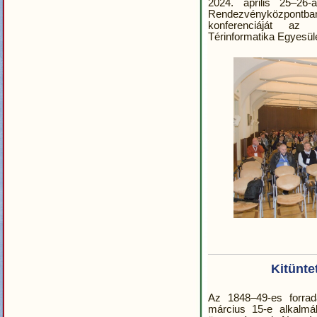
2024. április 25–26
Rendezvényközpontban
konferenciáját az 
Térinformatika Egyesüle
Kitünte
Az 1848–49-es forra
március 15-e alkalmá