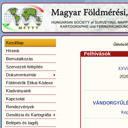
Kezdőlap
Üdvözöl
Híreink
Felhívások
Bemutatkozás
Szervezeti felépítés
XXVI
Dokumentumtár
2026
Földmérők Etikai Kódexe
Kiadványaink
Kapcsolat
VÁNDORGYŰLÉS - 
Rendezvények
Kép
Geodézia és Kartográfia
Belépés és tagdíj