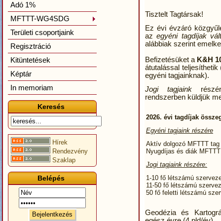
Adó 1%
Tisztelt Tagtársak!
MFTTT-WG4SDG
Ez évi évzáró közgyűl
Területi csoportjaink
az
egyéni tagdíjak vál
alábbiak szerint emelke
Regisztráció
Kitüntetések
Befizetésüket a
K&H 1
átutalással teljesítheti
Képtár
egyéni tagjainknak).
In memoriam
Jogi tagjaink
részé
rendszerben küldjük me
Keresés
2026. évi tagdíjak össze
Egyéni tagjaink részére
Hírek
Aktív dolgozó MFTTT tag
Rendezvény
Nyugdíjas és diák MFTTT 
Szaklap
Jogi tagjaink részére:
Belépés
1-10 fő létszámú szerveze
11-50 fő létszámú szervez
50 fő feletti létszámú sze
Geodézia és Kartográ
egész évre (4 pld/év)