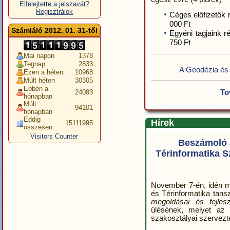
Elfelejtette a jelszavát?
Regisztrálok
Céges előfizetők 
000 Ft
Számláló 2012. 01. 31-től
Egyéni tagjaink r
750 Ft
Mai napon
1378
Tegnap
2833
A Geodézia és 
Ezen a héten
10968
Múlt héten
30305
Ebben a
24083
To
hónapban
Múlt
94101
hónapban
Eddig
Hírek
15111995
összesen
Visitors Counter
Beszámoló 
Térinformatika 
November 7-én, idén 
és Térinformatika tans
megoldásai és fejlesz
ülésének, melyet az 
szakosztályai szervezt