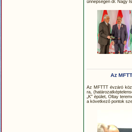
ünnepségen dr. Nagy Is
Az MFTT
Az MFTTT évzáró közg
ra, (határozatképtelen
„K” épület, Oltay terem
a következő pontok sze