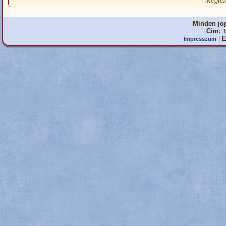
Megtek
Minden jog
Cím:
1
|
E
Impresszum