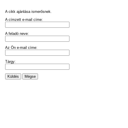
A cikk ajánlása ismerősnek.
A címzett e-mail címe:
A feladó neve:
Az Ön e-mail címe:
Tárgy:
Küldés
Mégse