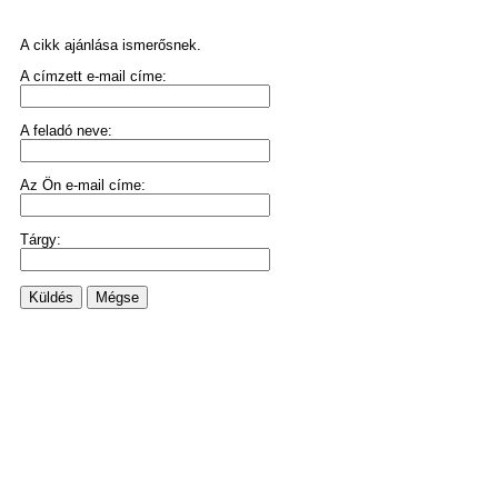
A cikk ajánlása ismerősnek.
A címzett e-mail címe:
A feladó neve:
Az Ön e-mail címe:
Tárgy:
Küldés
Mégse