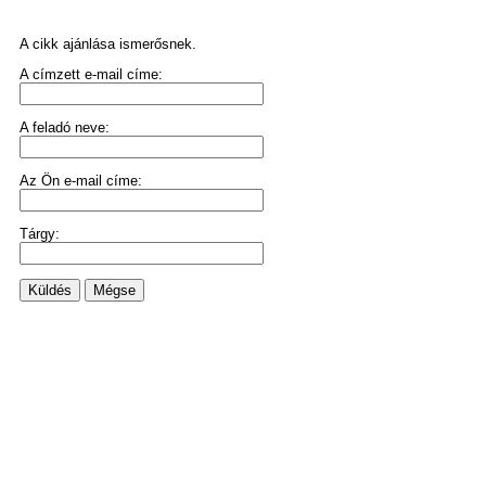
A cikk ajánlása ismerősnek.
A címzett e-mail címe:
A feladó neve:
Az Ön e-mail címe:
Tárgy:
Küldés
Mégse