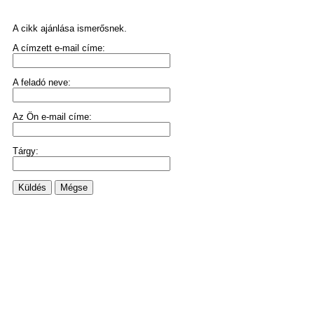
A cikk ajánlása ismerősnek.
A címzett e-mail címe:
A feladó neve:
Az Ön e-mail címe:
Tárgy:
Küldés
Mégse