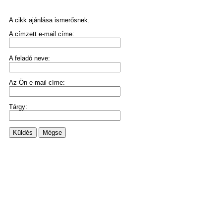
A cikk ajánlása ismerősnek.
A címzett e-mail címe:
A feladó neve:
Az Ön e-mail címe:
Tárgy:
Küldés
Mégse