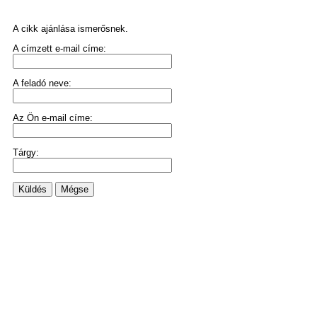
A cikk ajánlása ismerősnek.
A címzett e-mail címe:
A feladó neve:
Az Ön e-mail címe:
Tárgy:
Küldés
Mégse