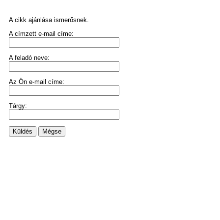
A cikk ajánlása ismerősnek.
A címzett e-mail címe:
A feladó neve:
Az Ön e-mail címe:
Tárgy:
Küldés
Mégse