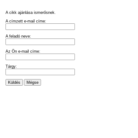
A cikk ajánlása ismerősnek.
A címzett e-mail címe:
A feladó neve:
Az Ön e-mail címe:
Tárgy:
Küldés
Mégse