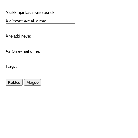
A cikk ajánlása ismerősnek.
A címzett e-mail címe:
A feladó neve:
Az Ön e-mail címe:
Tárgy:
Küldés
Mégse