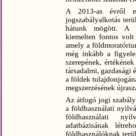
A 2013-as évről e
jogszabályalkotás terü
hátunk mögött. A 
kiemelten fontos volt 
amely a földmoratóriu
még inkább a figyele
szerepének, értékének
társadalmi, gazdasági é
a földek tulajdonjogán
megszerzésének újrasz
Az átfogó jogi szabály
a földhasználati nyilván
földhasználati nyi
adatbázisának létreh
földhasználóknak terül