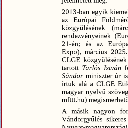
jelenhetett meg.
2013-ban egyik kiemel
az Európai Földmér
közgyűlésének (már
rendezvényeinek (Eur
21-én; és az Európa
Expo), március 2025.
CLGE közgyűlésének 
tartott
Tarlós István
f
Sándor
miniszter úr i
írtuk alá a CLGE Eti
magyar nyelvű szöveg
mfttt.hu) megismerhető
A másik nagyon fon
Vándorgyűlés sikeres
Nyugat-magyarorszá