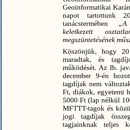
Geoinformatikai Karán
napot tartottunk 
tanácstermében
„A 
keletkezett osztat
megszüntetésének műsz
Köszönjük, hogy 201
maradtak, és tagdí
működését. Az Ib. jav
december 9-én hozot
tagdíjak nem változta
Ft, diákok, egyetemi 
5000 Ft (lap nélkül 10
MFTTT-tagok és közül
jogi tagdíjak össze
tagjainknak teljes k