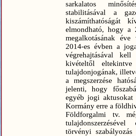
sarkalatos minősí
stabilitásával a g
kiszámíthatóságát kí
elmondható, hogy a 2
megalkotásának éve 
2014-es évben a joga
végrehajtásával kel
kivételtől eltekint
tulajdonjogának, illet
a megszerzése hatósá
jelenti, hogy főszabá
egyéb jogi aktusokat
Kormány erre a földhiv
Földforgalmi tv. m
tulajdonszerzésével
törvényi szabályozás