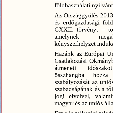
földhasználati nyilvánta
Az Országgyűlés 2013.
és erdőgazdasági föl
CXXII. törvényt – to
amelynek megalk
kényszerhelyzet induká
Hazánk az Európai Un
Csatlakozási Okmányb
átmeneti időszako
összhangba hozza 
szabályozását az uniós
szabadságának és a tő
jogi elveivel, valam
magyar és az uniós áll