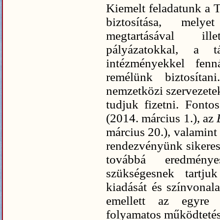
Kiemelt feladatunk a 
biztosítása, mely
megtartásával il
pályázatokkal, a t
intézményekkel fenná
remélünk biztosítan
nemzetközi szervezetek 
tudjuk fizetni. Fonto
(2014. március 1.), az
március 20.), valamint
rendezvényünk sikeres
továbbá eredménye
szükségesnek tartj
kiadását és színvonala
emellett az egyre
folyamatos működtetésé