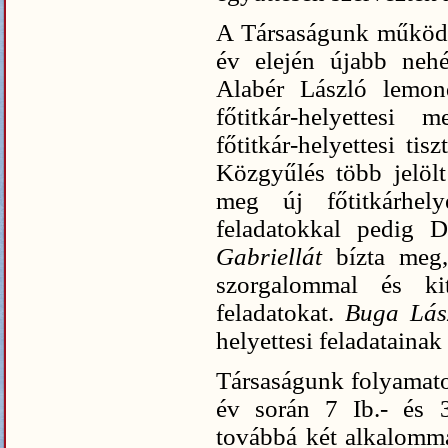
A Társaságunk működé
év elején újabb nehé
Alabér László lemond
főtitkár-helyettesi 
főtitkár-helyettesi ti
Közgyűlés több jelöl
meg új főtitkárhely
feladatokkal pedig 
Gabriellát
bízta meg,
szorgalommal és kit
feladatokat.
Buga Lá
helyettesi feladatainak
Társaságunk folyamato
év során 7 Ib.- és 3
továbbá két alkalomma