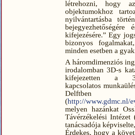
létrehozni, hogy a
objektumokhoz tarto
nyilvántartásba tört
bejegyezhetőségére
kifejezésére.” Egy jog
bizonyos fogalmakat
minden esetben a gyako
A háromdimenziós inga
irodalomban 3D-s kat
kifejezetten a 3D-
kapcsolatos munkaülést
Delftben
(
http://www.gdmc.nl/e
melyen hazánkat Oss
Távérzékelési Intéze
tanácsadója képviselte, 
Érdekes, hogy a köve