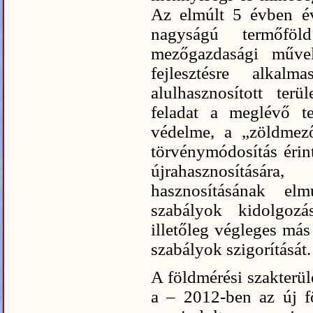
Az elmúlt 5 évben év
nagyságú termőfö
mezőgazdasági művel
fejlesztésre alkal
alulhasznosított terü
feladat a meglévő te
védelme, a „zöldmező
törvénymódosítás érint
újrahasznosításár
hasznosításának elm
szabályok kidolgozá
illetőleg végleges más
szabályok szigorítását.
A földmérési szakterül
a – 2012-ben az új fö