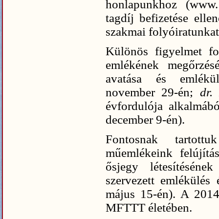
honlapunkhoz (www. 
tagdíj befizetése ell
szakmai folyóiratunkat
Különös figyelmet fo
emlékének megőrzésé
avatása és emlékül
november 29-én;
dr.
évfordulója alkalmáb
december 9-én).
Fontosnak tartott
műemlékeink felújítá
ősjegy létesítéséne
szervezett emlékülés
május 15-én). A 2014
MFTTT életében.