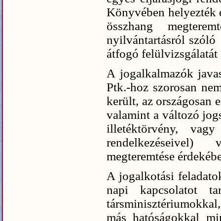
Könyvében helyezték el
összhang megterem
nyilvántartásról szóló
átfogó felülvizsgálatát
A jogalkalmazók javasl
Ptk.-hoz szorosan nem
került, az országosan 
valamint a változó jog
illetéktörvény, vag
rendelkezéseivel)
megteremtése érdekébe
A jogalkotási feladato
napi kapcsolatot t
társminisztériumokka
más hatóságokkal mi