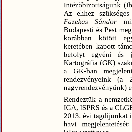
Intézőbizottságunk (Ib
Az ehhez szükséges 
Fazekas Sándor
mi
Budapesti és Pest me
korábban kötött eg
keretében kapott tám
befolyt egyéni és 
Kartográfia (GK) szakm
a GK-ban megjelent
rendezvényeink (a 
nagyrendezvényünk) er
Rendeztük a nemzetkö
ICA, ISPRS és a CLGE)
2013. évi tagdíjunkat 
havi megjelentetését