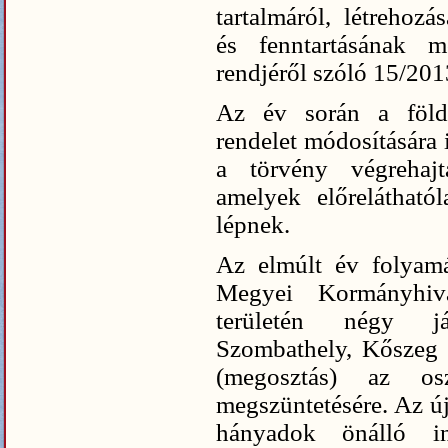
tartalmáról, létrehozá
és fenntartásának m
rendjéről szóló 15/2013
Az év során a földm
rendelet módosítására i
a törvény végrehajtá
amelyek előrelátható
lépnek.
Az elmúlt év folyamá
Megyei Kormányhivat
területén négy já
Szombathely, Kőszeg é
(megosztás) az osz
megszüntetésére. Az új 
hányadok önálló ing