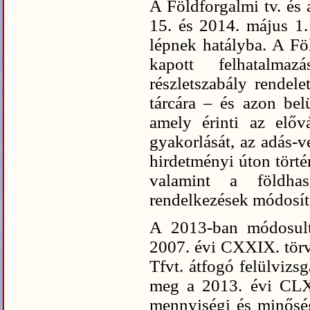
A Földforgalmi tv. és 
15. és 2014. május 1.
lépnek hatályba. A Föl
kapott felhatalma
részletszabály rendel
tárcára – és azon bel
amely érinti az elővá
gyakorlását, az adás-v
hirdetményi úton törté
valamint a földhasz
rendelkezések módosít
A 2013-ban módosult
2007. évi CXXIX. törvé
Tfvt. átfogó felülvizs
meg a 2013. évi CLXI
mennyiségi és minőségi