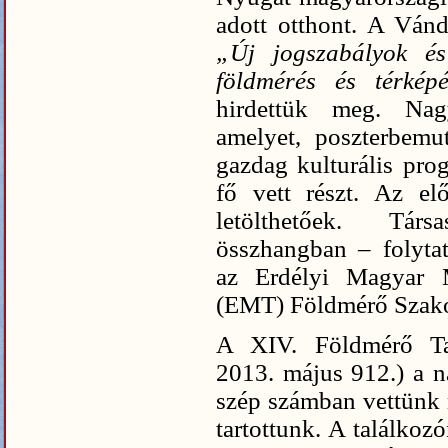
adott otthont. A Ván
„Új jogszabályok és
földmérés és térkép
hirdettük meg. Nag
amelyet, poszterbemut
gazdag kulturális pro
fő vett részt. Az el
letölthetőek. Tár
összhangban – folyta
az Erdélyi Magyar 
(EMT) Földmérő Szako
A XIV. Földmérő Tal
2013. május 912.) a n
szép számban vettünk r
tartottunk. A találkoz