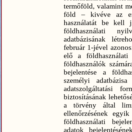
termőföld, valamint me
föld – kivéve az e
használatát be kell 
földhasználati nyi
adatbázisának létre
február 1-jével azonosí
elő a földhasználati
földhasználók számár
bejelentése a földha
személyi adatbázisa
adatszolgáltatási fo
biztosításának lehetősé
a törvény által limi
ellenőrzésének egyik
földhasználati bejel
adatok bejelentésén