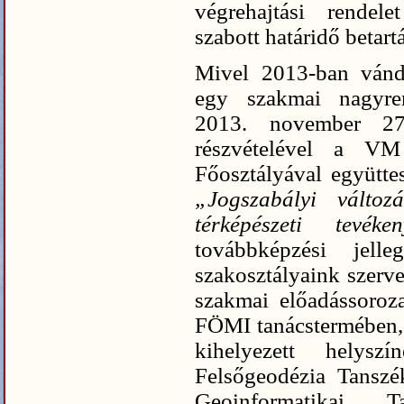
végrehajtási rendel
szabott határidő betart
Mivel 2013-ban vándo
egy szakmai nagyren
2013. november 2
részvételével a VM
Főosztályával együtt
„Jogszabályi válto
térképészeti tevék
továbbképzési jelle
szakosztályaink szerve
szakmai előadássoroz
FÖMI tanácstermében, 
kihelyezett helys
Felsőgeodézia Tansz
Geoinformatika