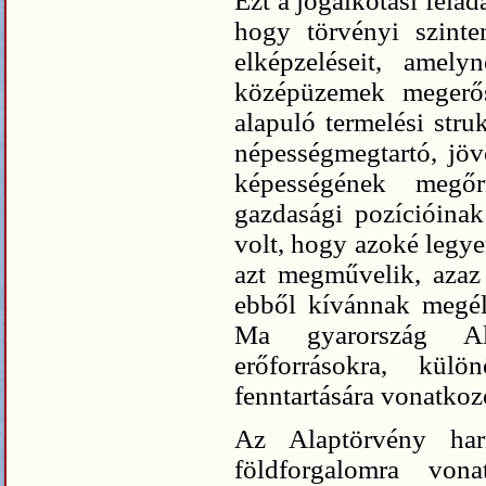
Ezt a jogalkotási felad
hogy törvényi szinten
elképzeléseit, amel
középüzemek megerős
alapuló termelési stru
népességmegtartó, jöv
képességének megőrz
gazdasági pozícióinak 
volt, hogy azoké legye
azt megművelik, azaz
ebből kívánnak megéln
Ma gyarország Ala
erőforrásokra, kü
fenntartására vonatkozó
Az Alaptörvény ha
földforgalomra vona