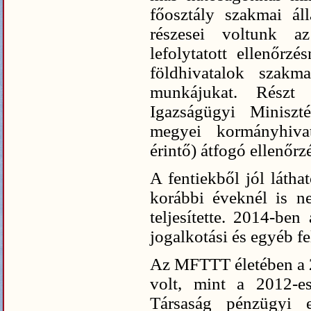
főosztály szakmai áll
részesei voltunk a
lefolytatott ellenőrz
földhivatalok szakma
munkájukat. Részt
Igazságügyi Miniszt
megyei kormányhivat
érintő) átfogó ellenőr
A fentiekből jól látha
korábbi éveknél is n
teljesítette. 2014-be
jogalkotási és egyéb f
Az MFTTT életében a 
volt, mint a 2012-e
Társaság pénzügyi e