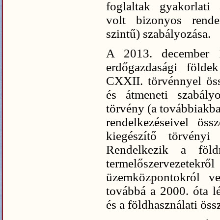
foglaltak gyakorlati
volt bizonyos rende
szintű) szabályozása.
A 2013. december 1
erdőgazdasági földe
CXXII. törvénnyel ös
és átmeneti szabály
törvény (a továbbiakba
rendelkezéseivel öss
kiegészítő törvényi 
Rendelkezik a föld
termelőszervezet
üzemközpontokról vez
továbbá a 2000. óta lé
és a földhasználati össz