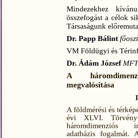
Mindezekhez kívánu
összefogást a célok si
Társaságunk előremuta
Dr. Papp Bálint
főosz
VM Földügyi és Térinf
Dr. Ádám József
MFT
A háromdimenzió
megvalósítása
A földmérési és térkép
évi XLVI. Törvén
háromdimenziós ing
adatbázis fogalmát. 