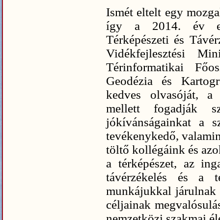
Ismét eltelt egy mozga
így a 2014. év el
Térképészeti és Távé
Vidékfejlesztési M
Térinformatikai Főo
Geodézia és Kartogr
kedves olvasóját, a 
mellett fogadják s
jókívánságainkat a sz
tevékenykedő, valamin
töltő kollégáink és azo
a térképészet, az inga
távérzékelés és a té
munkájukkal járulnak h
céljainak megvalósulá
nemzetközi szakmai él