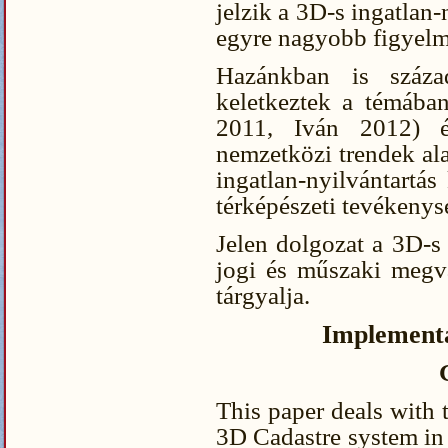
jelzik a 3D-s ingatlan
egyre nagyobb figyelm
Hazánkban is száza
keletkeztek a témába
2011, Iván 2012) é
nemzetközi trendek al
ingatlan-nyilvántartás
térképészeti tevékenys
Jelen dolgozat a 3D-s 
jogi és műszaki megva
tárgyalja.
Implementa
This paper deals with 
3D Cadastre system in