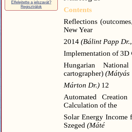
Elfelejtette a jelszavát?
Regisztrálok
Contents
Reflections (outcomes,
New Year
2014
(Bálint Papp Dr.
Implementation of 3D
Hungarian Nationa
cartographer)
(Mátyás
Márton Dr.)
12
Automated Creatio
Calculation of the
Solar Energy Income fo
Szeged
(Máté