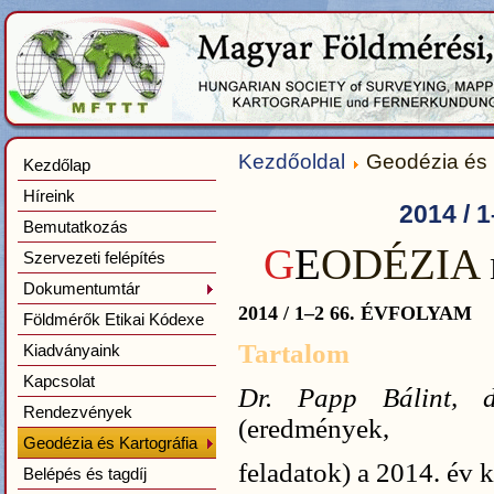
Kezdőoldal
Geodézia és 
Kezdőlap
Híreink
2014 / 
Bemutatkozás
G
E
ODÉZIA
Szervezeti felépítés
Dokumentumtár
2014 / 1–2 66. ÉVFOLYAM
Földmérők Etikai Kódexe
Tartalom
Kiadványaink
Kapcsolat
Dr. Papp Bálint, 
Rendezvények
(eredmények,
Geodézia és Kartográfia
feladatok) a 2014. év
Belépés és tagdíj