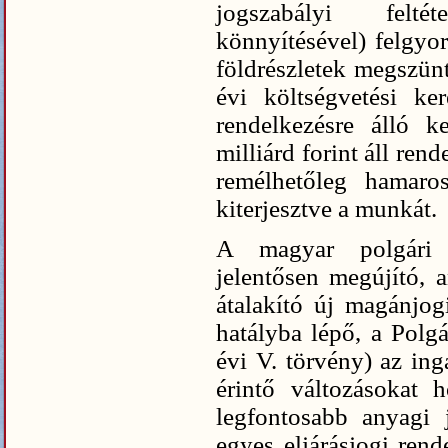
jogszabályi felté
könnyítésével) felgyor
földrészletek megszünt
évi költségvetési ke
rendelkezésre álló k
milliárd forint áll rend
remélhetőleg hamaros
kiterjesztve a munkát.
A magyar polgári j
jelentősen megújító,
átalakító új magánjo
hatályba lépő, a Polg
évi V. törvény) az ing
érintő változásokat h
legfontosabb anyagi 
egyes eljárásjogi rend