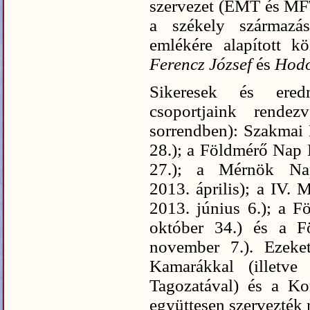
szervezet (EMT és MF
a székely származá
emlékére alapított k
Ferencz József
és
Hodo
Sikeresek és ered
csoportjaink rendez
sorrendben): Szakmai 
28.); a Földmérő Nap 
27.); a Mérnök Na
2013. április); a IV.
2013. június 6.); a 
október 34.) és a F
november 7.). Ezeke
Kamarákkal (illetve
Tagozatával) és a Ko
együttesen szervezték