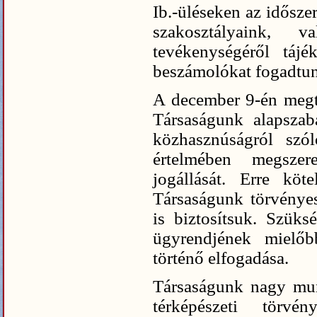
Ib.-üléseken az idősze
szakosztályaink, va
tevékenységéről tájé
beszámolókat fogadtun
A december 9-én megt
Társaságunk alapszab
közhasznúságról sz
értelmében megsz
jogállását. Erre kö
Társaságunk törvényes
is biztosítsuk. Szük
ügyrendjének mielőb
történő elfogadása.
Társaságunk nagy mun
térképészeti törv