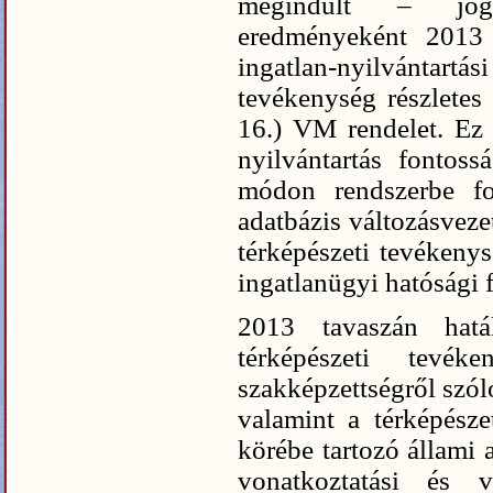
megindult – jog
eredményeként 2013 á
ingatlan-nyilvántartás
tevékenység részletes 
16.) VM rendelet. Ez 
nyilvántartás fontossá
módon rendszerbe fog
adatbázis változásveze
térképészeti tevékenys
ingatlanügyi hatósági
2013 tavaszán hatá
térképészeti tevék
szakképzettségről szól
valamint a térképészet
körébe tartozó állami 
vonatkoztatási és ve