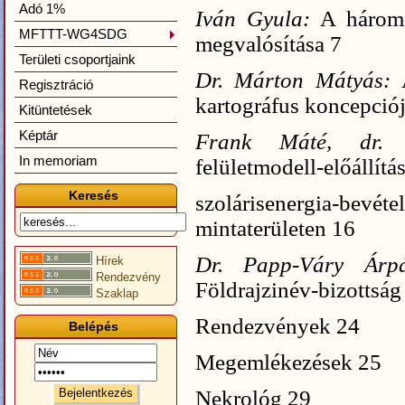
Adó 1%
Iván Gyula:
A háromd
MFTTT-WG4SDG
megvalósítása
7
Területi csoportjaink
Dr. Márton Mátyás:
Regisztráció
kartográfus koncepció
Kitüntetések
Képtár
Frank Máté, dr.
In memoriam
felületmodell-előállítás
Keresés
szolárisenergia-be
mintaterületen
16
Dr. Papp-Váry Ár
Hírek
Rendezvény
Földrajzinév-bizottsá
Szaklap
Rendezvények
24
Belépés
Megemlékezések
25
Nekrológ
29