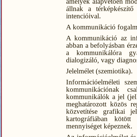
amelyek alapvetően model
állnak a térképkészítő
intencióival.
A kommunikáció fogalma
A kommunikáció az info
abban a befolyásban érzé
a kommunikálóra gy
dialogizáló, vagy diagnos
Jelelmélet (szemiotika).
Információelméleti sze
kommunikációnak c
kommunikálók a jel (jelk
meghatározott közös re
közvetítése grafikai j
kartográfiában kötött 
mennyiséget képeznek.