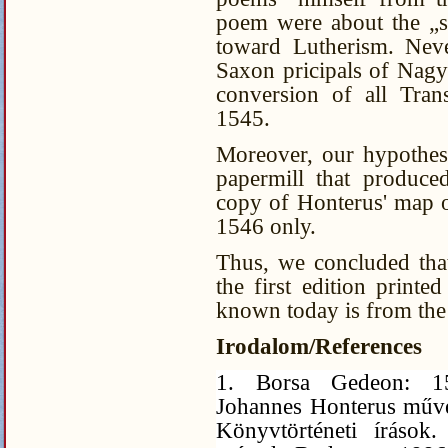
poem were about the „sp
toward Lutherism. Neve
Saxon pricipals of Nagy
conversion of all Tran
1545.
Moreover, our hypothesi
papermill that produce
copy of Honterus' map of
1546 only.
Thus, we concluded that
the first edition print
known today is from the 
Irodalom/References
1. Borsa Gedeon: 15.
Johannes Honterus művé
Könyvtörténeti írások