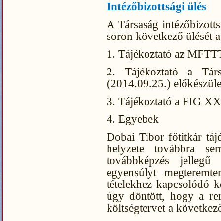
Intézőbizottsági ülés
A Társaság intézőbizotts
soron következő ülését a
1. Tájékoztató az MFTTT
2. Tájékoztató a Tár
(2014.09.25.) előkészüle
3. Tájékoztató a FIG XX
4. Egyebek
Dobai Tibor főtitkár táj
helyzete továbbra se
továbbképzés jellegű
egyensúlyt megteremten
tételekhez kapcsolódó ké
úgy döntött, hogy a ren
költségtervet a következő 