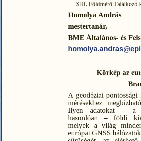
XIII. Földmérő Találkozó 
Homolya András
mestertanár,
BME Általános- és Fel
homolya.andras@epi
Körkép az eu
Bra
A geodéziai pontossági 
mérésekhez megbízható
Ilyen adatokat – a
hasonlóan – földi kieg
melyek a világ minden
európai GNSS hálózatokat
sűrűségét, az elérhető 