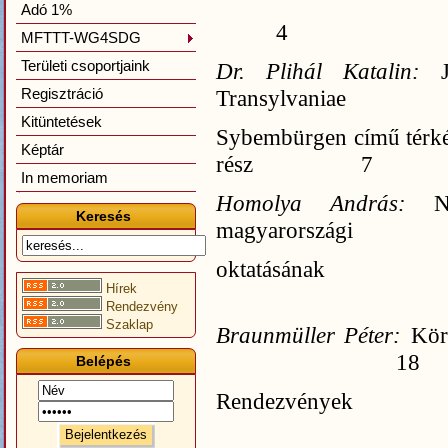
Adó 1%
4
MFTTT-WG4SDG
Területi csoportjaink
Dr. Plihál Katalin:
Regisztráció
Transylvaniae
Kitüntetések
Sybembürgen című térképe
Képtár
rész 7
In memoriam
Homolya András:
N
Keresés
magyarországi
oktatásán
Hírek
Rendezvény
Szaklap
Braunmüller Péter:
Kör
18
Belépés
Rendezvények