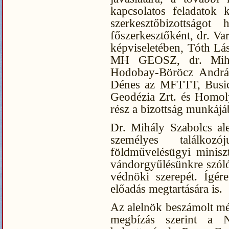
kapcsolatos feladatok k
szerkesztőbizottságo
főszerkesztőként, dr. V
képviseletében, Tóth Lá
MH GEOSZ, dr. Mihál
Hodobay-Böröcz Andrá
Dénes az MFTTT, Busic
Geodézia Zrt. és Homol
rész a bizottság munkájá
Dr. Mihály Szabolcs alel
személyes találko
földművelésügyi miniszt
vándorgyűlésünkre szóló
védnöki szerepét. Ígére
előadás megtartására is.
Az alelnök beszámolt még
megbízás szerint a N