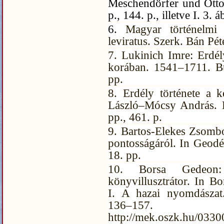
Meschendörfer und Otto 
p., 144. p., illetve I. 3. 
6.
Magyar történelmi 
leviratus. Szerk. Bán Pé
7. Lukinich Imre: Erdély
korában. 1541–1711. Bu
pp.
8. Erdély története a 
László–Mócsy András. B
pp., 461. p.
9. Bartos-Elekes Zsombo
pontosságáról. In Geodéz
18. pp.
10. Borsa Gedeon
könyvillusztrátor. In B
I. A hazai nyomdászat
136–
http://mek.oszk.hu/033