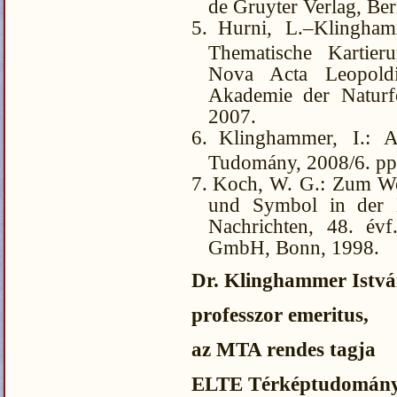
de Gruyter Verlag, Be
5.
Hurni, L.–Klinghamm
Thematische Kartier
Nova Acta Leopold
Akademie der Naturfo
2007.
6.
Klinghammer, I.: 
Tudomány, 2008/6. pp
7.
Koch, W. G.: Zum Wes
und Symbol in der K
Nachrichten, 48. év
GmbH, Bonn, 1998.
Dr. Klinghammer Istv
professzor emeritus,
az MTA rendes tagja
ELTE Térképtudományi