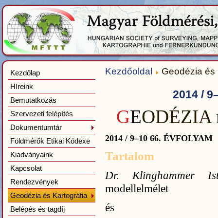
Kezdőoldal
Geodézia és 
Kezdőlap
Híreink
2014 / 
Bemutatkozás
G
E
ODÉZIA
Szervezeti felépítés
Dokumentumtár
2014 / 9–10 66. ÉVFOLYAM
Földmérők Etikai Kódexe
Tartalom
Kiadványaink
Kapcsolat
Dr. Klinghammer I
Rendezvények
modellelmélet
Geodézia és Kartográfia
és sz
Belépés és tagdíj