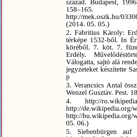
század. Budapest, 1996
158–
http://mek.oszk.hu/033
(2014. 05. 05.)
2. Fabritius Károly: Erd
térképe 1532-ből. In É
köréből. 7. köt. 7. fü
Erdély. Művelődéstör
Válogatta, sajtó alá rende
jegyzeteket készítette S
p
3. Verancsics Antal öss
Wenzel Gusztáv. Pest. 18
4. http://ro.wikipe
http://de.wikipedi
http://hu.wikipedia.
05. 06.)
5. Siebenbürgen auf 