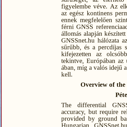
figyelembe véve. Az elk
az egész kontinens perm
ennek megfelelően szin
férni GNSS referenciaa
állomás alapján készíte
GNSSnet.hu hálózata az
sűrűbb, és a percdíjas s
kifejezetten az olcsób
tekintve, Európában az 
ában, míg a valós idejű 
kell.
Overview of th
Pét
The differential GNS
accuracy, but require re
provided by ground bas
Hungarian GNSSnet.hu