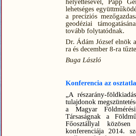
helyettesével, Papp G
lehetséges együttműködé
a precíziós mezőgazdasá
geodéziai támogatásán
tovább folytatódnak.
Dr. Ádám József elnök a
ra és december 8-ra tűzte
Buga László
Konferencia az osztatl
„A részarány-földkiadás
tulajdonok megszüntetésé
a Magyar Földmérési,
Társaságnak a Földmű
Főosztállyal közösen 
konferenciája 2014. sz