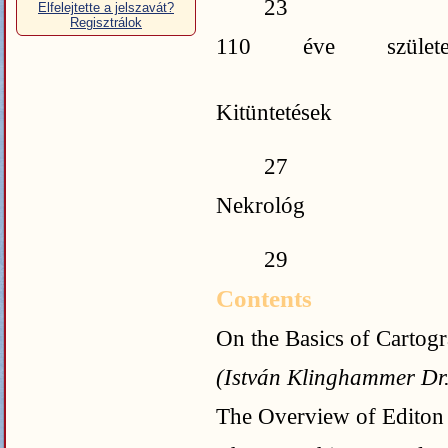
23
Elfelejtette a jelszavát?
Regisztrálok
110 éve szület
2
Kitüntetések
27
Nekrológ
29
Contents
On the Basics of Cartog
(István Klinghammer Dr
The Overview of Editon