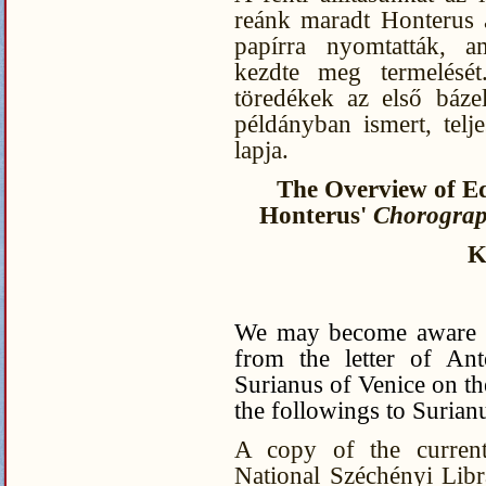
reánk maradt Honterus ál
papírra nyomtatták, 
kezdte meg termelését
töredékek az első báze
példányban ismert, telj
lapja.
The Overview of E
Honterus'
Chorograp
K
We may become aware of
from the letter of Ant
Surianus of Venice on t
the followings to Surian
A copy of the current
National Széchényi Libr