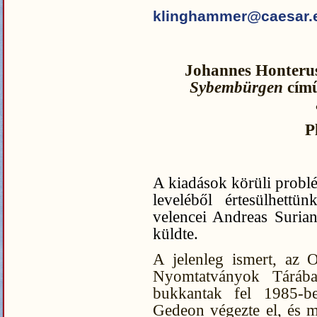
klinghammer@caesar.e
Johannes Honter
Sybembürgen
című
P
A kiadások körüli probl
leveléből értesülhett
velencei Andreas Surian
küldte.
A jelenleg ismert, az 
Nyomtatványok Tárába
bukkantak fel 1985-be
Gedeon végezte el, és me