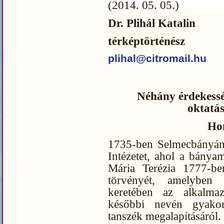
(2014. 05. 05.)
Dr. Plihál Katalin
térképtörténész
plihal@citromail.hu
Néhány érdekessé
oktatás
Ho
1735-ben Selmecbányán 
Intézetet, ahol a bányam
Mária Terézia 1777-ben
törvényét, amelyben
keretében az alkalma
későbbi nevén gyakorl
tanszék megalapításáról.