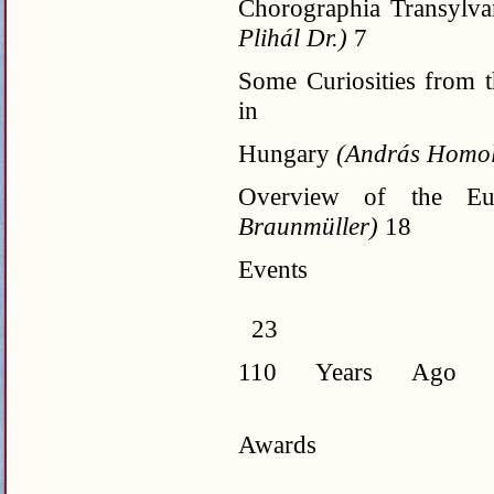
Chorographia Transylv
Plihál Dr.)
7
Some Curiosities from 
in
Hungary
(András Homo
Overview of the E
Braunmüller)
18
Events
23
110 Years Ago W
2
Awards