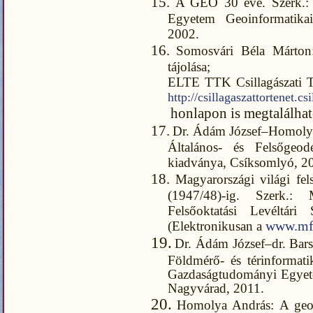
15.
A GEO 30 éve. Szerk.: 
Egyetem Geoinformatikai
2002.
16.
Somosvári Béla Márton
tájolása
ELTE TTK Csillagászati T
http://csillagaszattortenet
honlapon is megtalálhat
17.
Dr. Ádám József–Homolya
Általános- és Felsőgeo
kiadványa, Csíksomlyó, 2
18.
Magyarországi világi fel
(1947/48)-ig. Szerk.:
Felsőoktatási Levéltár
(Elektronikusan a
www.mf
19.
Dr. Ádám József–dr. Bar
Földmérő- és térinformat
Gazdaságtudományi Egyete
Nagyvárad, 2011.
20.
Homolya András: A geodé