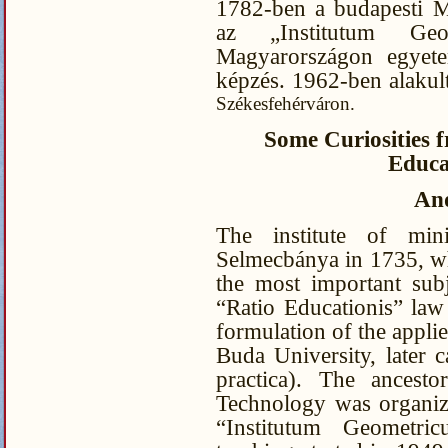
1782-ben a budapesti 
az „Institutum Geom
Magyarországon egyete
képzés. 1962-ben alaku
Székesfehérváron.
Some Curiosities 
Educa
An
The institute of min
Selmecbánya in 1735, w
the most important sub
“Ratio Educationis” law
formulation of the appli
Buda University, later c
practica). The ancest
Technology was organiz
“Institutum Geometri