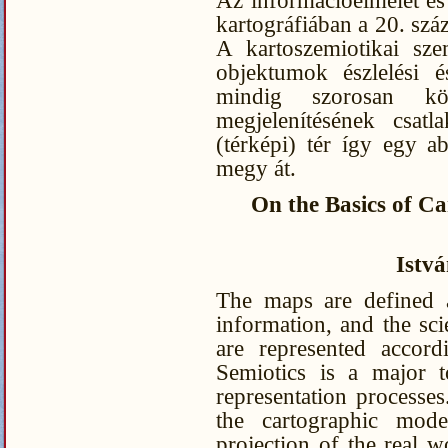
Az információelmélet és 
kartográfiában a 20. szá
A kartoszemiotikai sze
objektumok észlelési é
mindig szorosan kö
megjelenítésének csat
(térképi) tér így egy ab
megy át.
On the Basics of C
Istv
The maps are defined a
information, and the sci
are represented accord
Semiotics is a major t
representation processes
the cartographic mod
projection of the real w