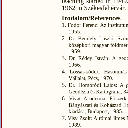
teaching started in 194
1962 in Székesfehérvár.
Irodalom/References
1.
Fodor Ferenc: Az Institut
1955.
2.
Dr. Bendefy László: Szom
középkori magyar földméré
1959.
3.
Dr. Rédey István: A geod
1966.
4.
Lossai-kódex. Hasonmás 
Vállalat, Pécs, 1970.
5.
Dr. Homoródi Lajos: A ge
Geodézia és Kartográfia, 3
6.
Vivat Academia. Főszerk
Bányászati és Kohászati Eg
kiadása, Budapest, 1985.
7.
Visy Zsolt: A római limes
1989.