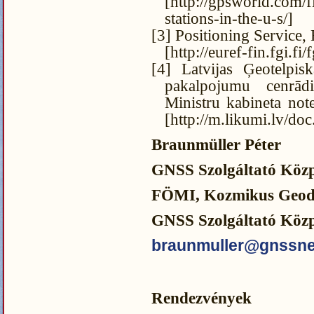
[http://gpsworld.com/fi
stations-in-the-u-s/]
[3] Positioning Service, 
[http://euref-fin.fgi.fi
[4] Latvijas Ģeotelpis
pakalpojumu cenrād
Ministru kabineta not
[http://m.likumi.lv/d
Braunmüller Péter
GNSS Szolgáltató Közp
FÖMI, Kozmikus Geodé
GNSS Szolgáltató Köz
braunmuller@gnssne
Rendezvények