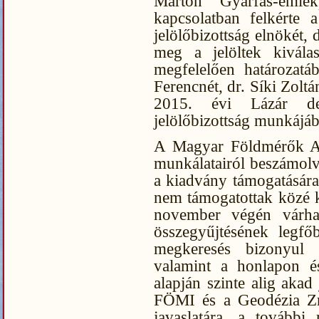
Márton Gyárfás-emlék
kapcsolatban felkérte
jelölőbizottság elnökét,
meg a jelöltek kiválas
megfelelően határozatá
Ferencnét, dr. Síki Zolt
2015. évi Lázár deá
jelölőbizottság munkájáb
A Magyar Földmérők Arc
munkálatairól beszámol
a kiadvány támogatására
nem támogatottak közé ke
november végén várha
összegyűjtésének legfő
megkeresés bizonyul 
valamint a honlapon és
alapján szinte alig akad
FÖMI és a Geodézia Zrt
javaslatára, a további