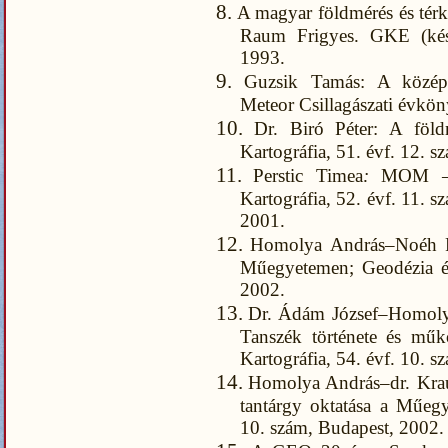
8.
A magyar földmérés és térké
Raum Frigyes. GKE (ké
1993.
9.
Guzsik Tamás: A középko
Meteor Csillagászati évkö
10.
Dr. Biró Péter: A föl
Kartográfia, 51. évf. 12. 
11.
Perstic Timea
:
MOM – 
Kartográfia, 52. évf. 11. s
2001.
12.
Homolya András–Noéh Fe
Műegyetemen; Geodézia és
2002.
13.
Dr. Ádám József–Homolya
Tanszék története és műkö
Kartográfia, 54. évf. 10. 
14.
Homolya András–dr. Krau
tantárgy oktatása a Műegy
10. szám, Budapest, 2002.