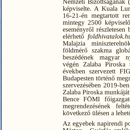
Nemzeti Bizottságának 
képviselte. A Kuala Lu
16-21-én megtartott r
mintegy 2500 képviselő
eseményről részletesen 
elérhető
foldhivatalok.h
Malajzia minisztereln
földmérő szakma globál
beszédének magyar nye
végén Zalaba Piroska f
években szervezett F
Budapesten történő meg
szervezésében 2019-ben
Zalaba Piroska munkáját
Bence FÖMI főigazgat
megrendezésének feltét
következő ülésen a lehet
Az egyebek napirendi po