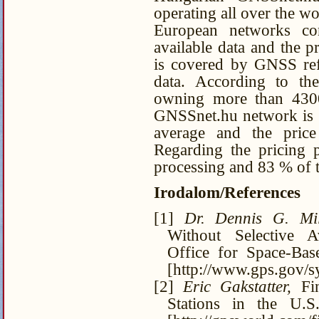
operating all over the w
European networks cons
available data and the p
is covered by GNSS refe
data. According to the
owning more than 4300 
GNSSnet.hu network is 
average and the price
Regarding the pricing 
processing and 83 % of th
Irodalom/References
[1]
Dr. Dennis G. Mil
Without Selective Av
Office for Space-Bas
[http://www.gps.gov/s
[2]
Eric Gakstatter,
Fin
Stations in the U.S