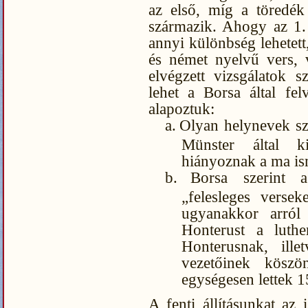
az első, míg a töredék
származik. Ahogy az 1. 
annyi különbség lehetett
és német nyelvű vers, v
elvégzett vizsgálatok 
lehet a Borsa által fel
alapoztuk:
a.
Olyan helynevek sz
Münster által ki
hiányoznak a ma ism
b.
Borsa szerint 
„felesleges versek
ugyanakkor arról 
Honterust a luther
Honterusnak, ill
vezetőinek köszö
egységesen lettek 1
A fenti állításunkat az 