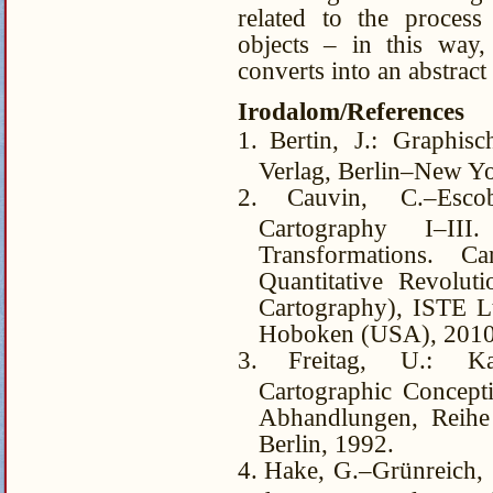
related to the process
objects – in this way,
converts into an abstract
Irodalom/References
1.
Bertin, J.: Graphis
Verlag, Berlin–New Yo
2.
Cauvin, C.–Esco
Cartography I–III
Transformations. 
Quantitative Revolu
Cartography), ISTE L
Hoboken (USA), 2010
3.
Freitag, U.: Ka
Cartographic Concepti
Abhandlungen, Reihe 
Berlin, 1992.
4.
Hake, G.–Grünreich, 