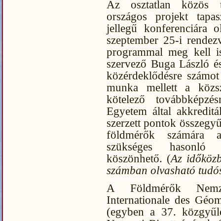
Az osztatlan közös tu
országos projekt tapas
jellegű konferenciára 
szeptember 25-i rendez
programmal meg kell is
szervező Buga László és
közérdeklődésre számot 
munka mellett a közsz
kötelező továbbképzé
Egyetem által akkreditá
szerzett pontok összegyűj
földmérők számára az
szükséges hasonló ö
köszönhető. (
Az időközb
számban olvasható tudós
A Földmérők Nemzet
Internationale des Géo
(egyben a 37. közgyű