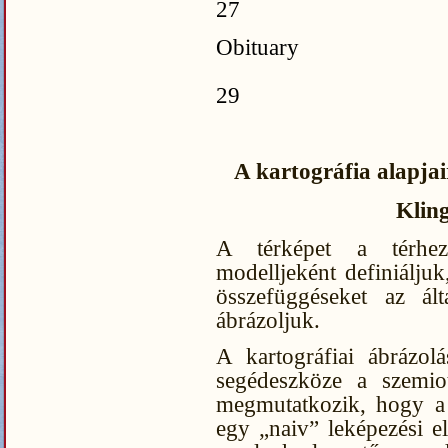
27
Obituary
29
A kartográfia alapjai
Klin
A térképet a térhez 
modelljeként definiáljuk
összefüggéseket az ált
ábrázoljuk.
A kartográfiai ábrázol
segédeszköze a szemiot
megmutatkozik, hogy a 
egy „naiv” leképezési e