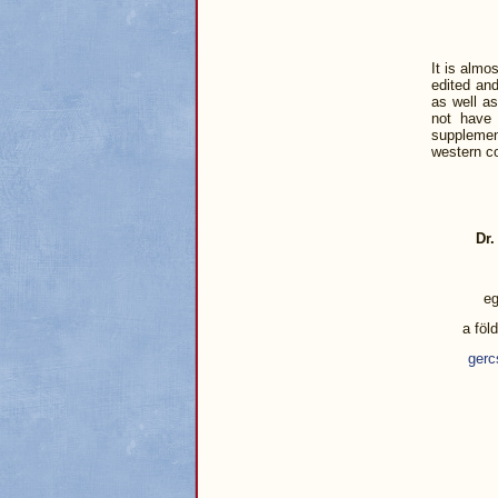
It is almo
edited an
as well as
not have 
supplemen
western co
Dr.
eg
a föl
gerc