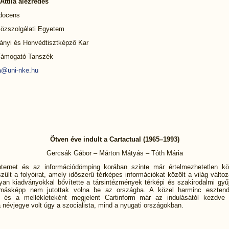
 Attila alezredes
docens
özszolgálati Egyetem
nyi és Honvédtisztképző Kar
Támogató Tanszék
ila@uni-nke.hu
Ötven éve indult a Cartactual (1965–1993)
Gercsák Gábor – Márton Mátyás – Tóth Mária
ternet és az információdömping korában szinte már értelmezhetetlen k
zült a folyóirat, amely időszerű térképes információkat közölt a világ változ
yan kiadványokkal bővítette a társintézmények térképi és szakirodalmi gyű
másképp nem jutottak volna be az országba. A közel harminc esztend
l és a mellékleteként megjelent Cartinform már az indulásától kezdv
a névjegye volt úgy a szocialista, mind a nyugati országokban.