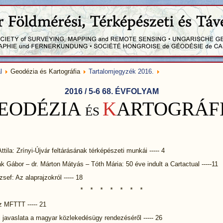
l
Geodézia és Kartográfia
Tartalomjegyzék 2016.
2016 / 5-6 68. ÉVFOLYAM
EODÉZIA
K
ARTOGRÁF
ÉS
Attila: Zrínyi-Újvár feltárásának térképészeti munkái ----- 4
k Gábor – dr. Márton Mátyás – Tóth Mária: 50 éve indult a Cartactual -----11
sef: Az alaprajzokról ----- 18
⃰ ⃰ ⃰ ⃰ ⃰ ⃰ ⃰
z MFTTT ----- 21
 javaslata a magyar közlekedésügy rendezéséről ----- 26