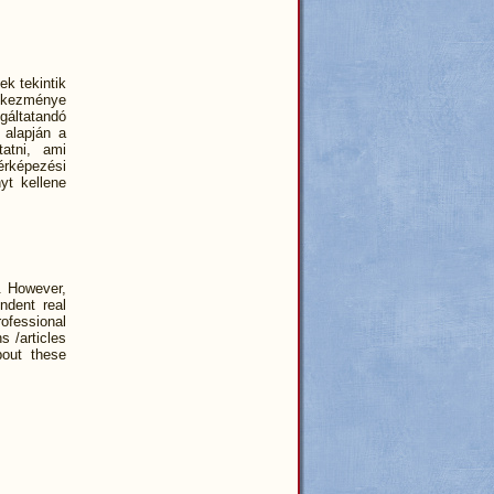
k tekintik
etkezménye
gáltatandó
s alapján a
tatni, ami
érképezési
nyt kellene
s. However,
ndent real
rofessional
s /articles
bout these