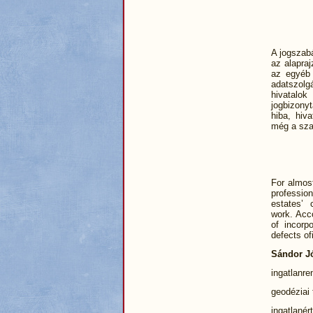
A jogszab
az alapra
az egyéb 
adatszolgá
hivatalok
jogbizony
hiba, hiva
még a sza
For almost
professio
estates’ c
work. Acco
of incorp
defects of
Sándor J
ingatlanr
geodéziai 
ingatlanér