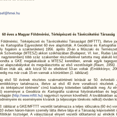
.
zsef@hmei.hu
60 éves a Magyar Földmérési, Térképészeti és Távérzékelési Társaság
Földmérési, Térképészeti és Távérzékelési Társaságot (MFTTT), illetve jog
és Kartográfiai Egyesületet 60 éve alapították. A Geodéziai és Kartográfia
y fogalom a szakterületen) 1956. április 20-án a Műszaki és Természe
ek Szövetsége (MTESZ) akkori székházában (Budapest, VI. ker., Rudas Lász
ti nagyteremben) több száz szakember részvételével tartotta meg alakuló kö
mondta a GKE megalakulását a MTESZ keretében, annak egyik tagegyesü
 az alapszabályokat és megválasztotta az első vezetőségét
(Raum, 1956)
.
940-en írták alá, akik közül 50 év elteltével 53-an voltak
(Emlékkönyv, 20
l pedig ma már csak 15-en vannak a körünkben
(1. táblázat).
g első 50 évének részletes szakmatörténeti leírását az 50. évforduló 
 emlékkönyv tartalmazza, illetve az első 40 évre vonatkozó részletek
 és térképészet története”
című kiadvány köteteiben találhatók meg. Az el
16) eseményei a
Geodézia és Kartográfia
szakmai folyóiratunkban és leg
lapján (
http://www.mfttt.hu
) nagyrészt nyomon követhető. A továbbiakban az
edményeire és eseményeire kívánok (a teljességre törekvés nélkül) röviden ki
3. táblázat
a GKE/MFTTT vezetőit tartalmazza a teljes időszakra (60 év) vo
10 évben három-három személy látta illetve látja el a Társaság képviseletét i
főtitkári tisztséget. A választással elnyert vezetői időtartamot az elnökök