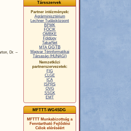
Társszervek
Partner intézmények:
Agrárminisztérium
Lechner Tudásközpont
BPMK
FÖCIK
OMBKE
Földügy
TakarNet
GGTB
MTA
Magyar Térinformatikai
ton, Dr. –
Társaság (HUNAGI)
Nemzetközi
partnerszervezetek:
FIG
CLGE
ICA
ISPRS
OVG
SSGK
EMT
MFTTT-WG4SDG
MFTTT Munkabizottság a
Fenntartható Fejlődési
Célok eléréséért