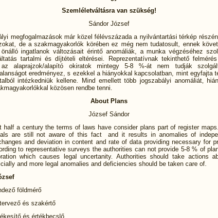
Szemléletváltásra van szükség!
Sándor József
ályi megfogalmazások már közel félévszázada a nyilvántartási térkép részéne
jzokat, de a szakmagyakorlók körében ez még nem tudatosult, ennek köv
önálló ingatlanok változásait érintő anomáliák, a munka végzéséhez szol
ltatás tartalmi és díjtételi eltérései. Reprezentatívnak tekinthető felméré
 az alaprajzok/alapító okiratok mintegy 5-8 %-át nem tudják szolgál
talanságot eredményez, s ezekkel a hiányokkal kapcsolatban, mint egyfajta t
talból intézkedniük kellene. Mind emellett több jogszabályi anomáliát, hiá
kmagyakorlókkal közösen rendbe tenni.
About Plans
József Sándor
 half a century the terms of laws have consider plans part of register map
nals are still not aware of this fact and it results in anomalies of indepe
hanges and deviation in content and rate of data providing necessary for p
rding to representative surveys the authorities can not provide 5-8 % of plan
oration which causes legal uncertanity. Authorities should take actions a
icially and more legal anomalies and deficiencies should be taken care of.
ózsef
endező földmérő
tervező és szakértő
tékesítő és értékbecslő