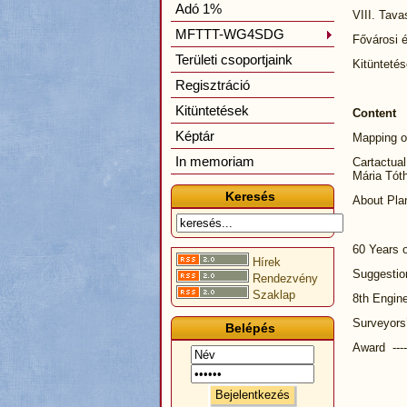
Adó 1%
VIII. Tava
MFTTT-WG4SDG
Fővárosi 
Területi csoportjaink
Kitüntetés
Regisztráció
Kitüntetések
Content
Képtár
Mapping of
In memoriam
Cartactua
Mária Tóth)
Keresés
About Pla
60 Years 
Hírek
Suggestion
Rendezvény
Szaklap
8th Engine
Surveyors
Belépés
Award ----