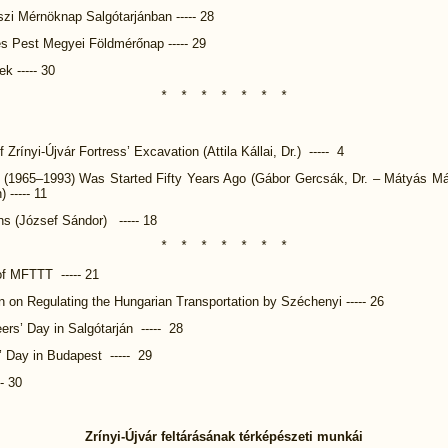
szi Mérnöknap Salgótarjánban ----- 28
és Pest Megyei Földmérőnap ----- 29
ek ----- 30
⃰ ⃰ ⃰ ⃰ ⃰ ⃰ ⃰
 Zrínyi-Újvár Fortress’ Excavation (Attila Kállai, Dr.) ----- 4
l (1965–1993) Was Started Fifty Years Ago (Gábor Gercsák, Dr. – Mátyás Már
 ----- 11
ns (József Sándor) ----- 18
⃰ ⃰ ⃰ ⃰ ⃰ ⃰ ⃰
of MFTTT ----- 21
 on Regulating the Hungarian Transportation by Széchenyi ----- 26
ers’ Day in Salgótarján ----- 28
’ Day in Budapest ----- 29
- 30
Zrínyi-Újvár feltárásának térképészeti munkái