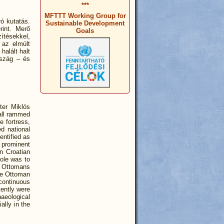
***
MFTTT Working Group for
ró kutatás.
Sustainable Development
rint. Merő
Goals
zítésekkel,
 az elmúlt
halált halt
rszág – és
ter Miklós
all rammed
e fortress,
d national
entified as
 prominent
n Croatian
role was to
e Ottomans
rge Ottoman
ontinuous
tently were
haeological
ally in the