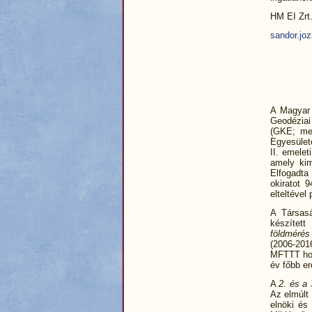
HM EI Zrt
sandor.jo
A Magyar 
Geodéziai 
(GKE; mel
Egyesület
II. emele
amely ki
Elfogadta
okiratot 
elteltéve
A Társasá
készített
földmérés
(2006-20
MFTTT hon
év főbb er
A
2. és a 
Az elmúlt 
elnöki és 