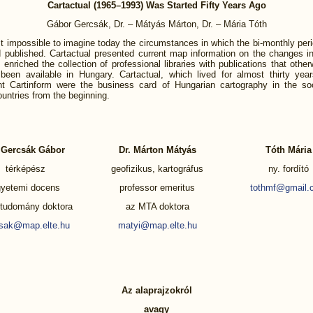
Cartactual (1965–1993) Was Started Fifty Years Ago
Gábor Gercsák, Dr. – Mátyás Márton, Dr. – Mária Tóth
st impossible to imagine today the circumstances in which the bi-monthly per
d published. Cartactual presented current map information on the changes in
 enriched the collection of professional libraries with publications that othe
been available in Hungary. Cartactual, which lived for almost thirty year
t Cartinform were the business card of Hungarian cartography in the soc
untries from the beginning.
 Gercsák Gábor
Dr. Márton Mátyás
Tóth Mária
térképész
geofizikus, kartográfus
ny. fordító
yetemi docens
professor emeritus
tothmf@gmail.
dtudomány doktora
az MTA doktora
sak@map.elte.hu
matyi@map.elte.hu
Az alaprajzokról
avagy