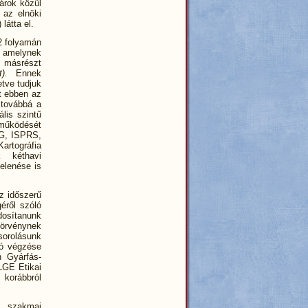
károk közül
 az elnöki
látta el.
2 folyamán
, amelynek
, másrészt
).
Ennek
etve tudjuk
t ebben az
 továbbá a
lis szintű
 működését
IG, ISPRS,
Kartográfia
k kéthavi
jelenése is
z időszerű
éről szóló
dosítanunk
örvénynek
sorolásunk
zó végzése
n Gyárfás-
LGE Etikai
 korábbról
) szakmai