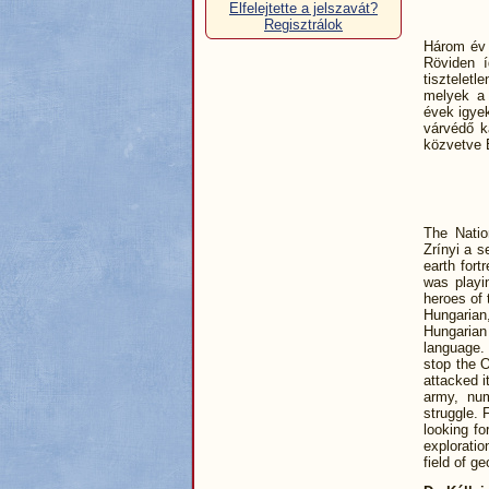
Elfelejtette a jelszavát?
Regisztrálok
Három év é
Röviden í
tiszteletl
melyek a 
évek igyek
várvédő k
közvetve E
The Natio
Zrínyi a 
earth fort
was playi
heroes of 
Hungarian
Hungarian
language. 
stop the 
attacked i
army, nu
struggle. 
looking fo
exploratio
field of g