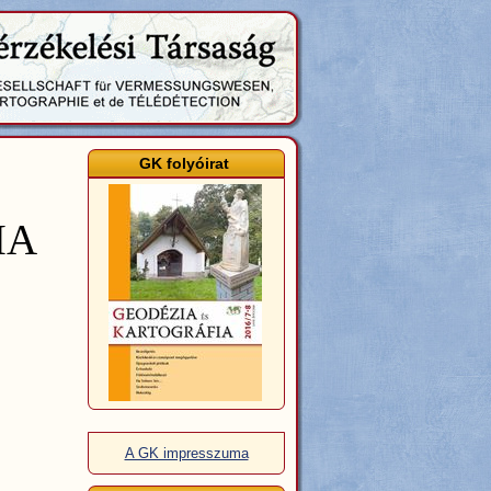
GK folyóirat
IA
A GK impresszuma