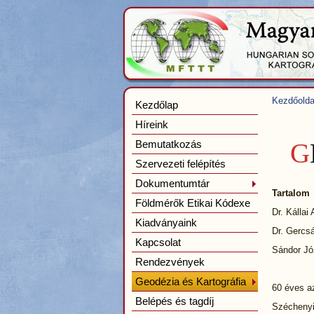
Kezdőolda
Kezdőlap
Híreink
Bemutatkozás
G
Szervezeti felépítés
Dokumentumtár
Tartalom
Földmérők Etikai Kódexe
Dr. Kállai 
Kiadványaink
Dr. Gercsá
Kapcsolat
Sándor Józ
Rendezvények
Geodézia és Kartográfia
60 éves a
Belépés és tagdíj
Széchenyi