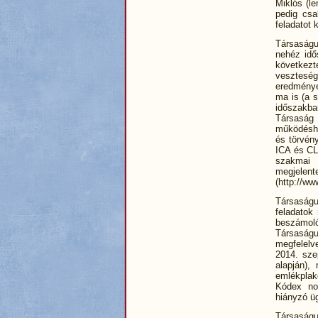
Miklós (le
pedig csa
feladatot 
Társaságu
nehéz idő
következt
vesztesé
eredmények
ma is (a 
időszakba
Társaság 
működéshe
és törvén
ICA és CL
szakmai 
megjelente
(http://ww
Társaságu
feladatok
beszámoló
Társaság
megfelelv
2014. sze
alapján),
emlékplak
Kódex nor
hiányzó üg
Társaság