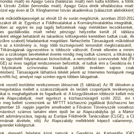
mondás miatt) és Apagyi Géza (halálozás miatt) nem tudta kitölteni, a főtit
k Uzsoki Zoltán (lemondás miatt). Apagyi Géza elnök elhalálozása miatt
közel egy éven át Dr. Klinghammer István akadémikus (választott alelnökként) 
nk működőképességét az elmúlt 10 év során megőriztük, azonban 2010-201
szakot élt át. Egyrészt a Földhivatalokat a Kormányhivatalokba integrálták
ében az egyéni és jogi tagdíj befizetések nagy mértékben lecsökkentek
ges gazdálkodás miatt nehéz pénzügyi helyzetbe került
(4. táblázat
ént eléggé behatárolt és takarékos költségvetés keretében tudtuk csak, ill
szűkre szabott) feladatainkat megoldani. Nehezítette Társaságunk működésé
n az a körülmény is, hogy több tisztségviselő lemondott megbízatásáról,
Titkárságának ügyvezetése is többször változott. Ennek ellenére a minimá
z a szükséges bevételeket évente mindig meg tudtuk szerezni, a titkárság
yes ügyvitelét folyamatosan biztosítottuk, a nemzetközi szervezetek felé (F
GE) az éves tagdíjat rendszeresen befizettük
,
el tudtuk érni a Geodézia és 
folyóiratunk színvonalas kiadását (utóbbi években sajnos csa
tésben). Társaságunk láthatóvá tételét jelenti az Internetes honlapunk meg
w.mfttt.hu), amelyet napi szinten egyre többen látogatnak.
nk vezető testületei rendszeresen üléseznek (
5. táblázat
). Az IB üléseken a
 megvitatása mellett a szakosztályaink és területi csoportjaink tevékenység
kat is meghallgattunk és fogadtunk el. A közgyűléseken többször kellett mó
unk Alapszabályát, mert egyrészt a közhasznúságról szóló 2011. évi t
e meg kellett szereznünk az MFTTT közhasznú jogállását (közhasznú be
ptember 19. napján jogerőre emelkedett a Fővárosi Törvényszék vonatko
 másrészt számos tartalmi elem épült be az Alapszabályba (pl. a Márto
ett adományozása, tagság az Európai Földmérők Tanácsában (CLGE), a C
máinak átvétele, stb). Az Alapszabály mellékletét képező valamennyi,
yrendet kidolgoztuk.
unk alapvető feladatai közé tartozik a Geodézia és Kartográfia (GK