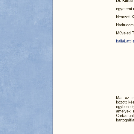
Dr. Kállai
egyetemi 
Nemzeti K
Hadtudomá
Műveleti 
kallai.att
Ma, az in
között kés
egyben ol
amelyek 
Cartactua
kartográfi