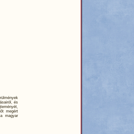
örülmények
ásairól, és
jteményét,
őt megért
e a magyar