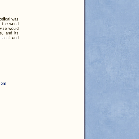
iodical was
 the world
rwise would
s, and its
ialist and
com