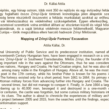
Dr. Kállai Attila
pítés, egy hónap ostrom, több mint 350 év rejtőzés és egy évtizednyi feltá
gy foglalható össze Zrínyi-Újvár történeti kronológiája jelen állapotok sze
enség lenne részünkről összevetni a feltárás munkálatait azokkal az erőfes
vár létrehozásához és védelméhez szükségeltettek. Éppen ellenkezőleg,
ezeteivel szerettünk volna emléket állítani az elszántan küzdő és végül hősi 
atonáknak, és a saját birtokai védelmén messze felülemelkedő, Magyaro
urópa – török megszállása elleni harcoló hadvezér Zrínyi Miklósnak.
Mapping of Zrínyi-Újvár Fortress’ Excavation
Attila Kállai, Dr.
nal University of Public Service and its predecessor institution, named af
seventeenth Century Hungarian hero, have been engaged in research on a sm
ress ‘Zrínyi-Újvár’ in Southwest Transdanubia. Miklós Zrínyi, the founder of th
ng important role in the wars against the Ottomans, thus he was considere
two nations, Hungary and Croatia. He had Croatian origins, but he was also id
, among many noble in the Kingdom of Hungary. Above all, he was the most
 poet in the 17th century, while his brother Peter is known for his poems i
The fortress existed only for a short period, from 1661 to 1664. Its primary 
Ottoman military forces from advancing further into Hungary and Croatia. Th
t several times, but did not manage to conquer it. Finally, in June 1664 a la
mbering up to 40,000 men, besieged it and destroyed in a one-month c
For centuries, the castle was forgotten, but some curious military historians in
r its clues. The author is about to chronicle the experiences of military arc
n project between 2005 and 2015, from the searches until the findings, especi
eoinformation support.