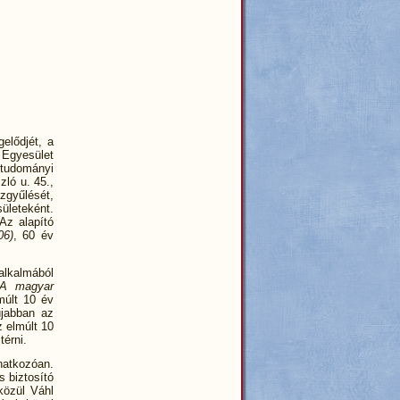
elődjét, a
i Egyesület
ttudományi
ló u. 45.,
zgyűlését,
leteként.
 Az alapító
06)
, 60 év
alkalmából
„A magyar
múlt 10 év
újabban az
 elmúlt 10
térni.
natkozóan.
s biztosító
 közül Váhl