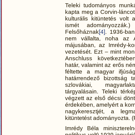
Teleki tudományos munká
kapta meg a Corvin-lánco
kulturális kitüntetés volt
ismét adományozzák.)
Felsőháznak
[4]
. 1936-ban
nem vállalta, noha az 
májusában, az Imrédy-kor
vezetését. Ezt – mint mond
Anschluss következtében
határ, valamint az erős né
féltette a magyar ifjús
határrendező bizottság t
szlovákiai, magyarlak
tárgyalásain. Teleki tér
végzett az első décsi dön
érdekében, amelyért a ko
nagykeresztjét, a legm
kitüntetést adományozta. 
Imrédy Béla minisztereln
politikus volt) 1939 januá