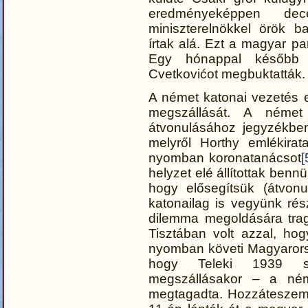
eredményeképpen de
miniszterelnökkel örök b
írtak alá. Ezt a magyar par
Egy hónappal később s
Cvetkovićot megbuktatták.
A német katonai vezetés e
megszállását. A német
átvonulásához jegyzékben
melyről Horthy emlékirat
nyomban koronatanácsot
[
helyzet elé állítottak bennü
hogy elősegítsük (átvon
katonailag is vegyünk rész
dilemma megoldására trag
Tisztában volt azzal, ho
nyomban követi Magyarors
hogy Teleki 1939 sz
megszállásakor – a ném
megtagadta. Hozzáteszem,