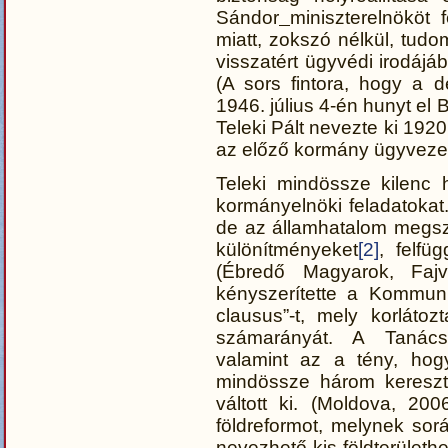
Sándor
miniszterelnököt 
miatt, zokszó nélkül, tudo
visszatért ügyvédi irodájáb
(A sors fintora, hogy a d
1946. július 4-én hunyt el
Teleki Pált nevezte ki 1920
az előző kormány ügyveze
Teleki mindössze kilenc h
kormányelnöki feladatokat. 
de az államhatalom megszil
különítményeket
[2]
, felfü
(Ébredő Magyarok, Fajvé
kényszerítette a Kommuni
clausus”-t, mely korláto
számarányát. A Tanácsk
valamint az a tény, ho
mindössze három kereszté
váltott ki. (Moldova, 200
földreformot, melynek során
nevezhető kis földterületh