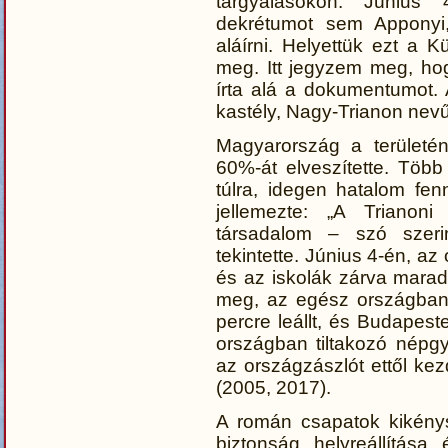
tárgyalásokon. Június 
dekrétumot sem Apponyi
aláírni. Helyettük ezt a Kü
meg. Itt jegyzem meg, ho
írta alá a dokumentumot. A
kastély, Nagy-Trianon nevű
Magyarország a területé
60%-át elveszítette. Több
túlra, idegen hatalom fe
jellemezte: „A Trianon
társadalom – szó szeri
tekintette. Június 4-én, a
és az iskolák zárva maradt
meg, az egész országban
percre leállt, és Budapest
országban tiltakozó népgy
az országzászlót ettől kez
(2005, 2017).
A román csapatok kikénys
biztonság helyreállítás