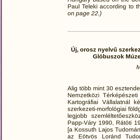
Paul Teleki according to 
on page 22.)
Új, orosz nyelvű szerkez
Glóbuszok Múze
M
Alig több mint 30 eszten
Nemzetközi Térképészeti 
Kartográfiai Vállalatnál
szerkezeti-morfológiai föl
legjobb szemléltetőeszkö
Papp-Váry 1990, Rátóti 19
[a Kossuth Lajos Tudomá
az Eötvös Loránd Tudom