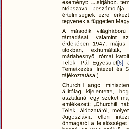
eseményt: „...sírjához, t
Népszava beszámolója s
értelmiségiek ezrei érkez
tegyenek a független Magya
A második világháború 
támadásai, valamint az
érdekében 1947. május 
titokban, exhumálták,
máriabesnyői római katol
Teleki Pál Egyesület
[6]
a
Temetkezési Intézet és S
tájékoztatása.)
Churchill angol miniszte
állítólag kijelentette, 
asztalánál egy széket maj
emlékezett: „Churchill h
Teleki áldozatáról, mely
Jugoszlávia ellen inté
önmagáról a felelősséget 