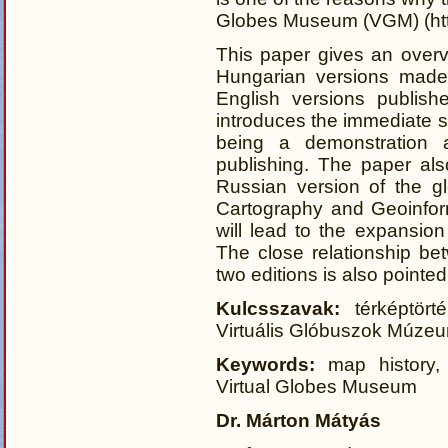
Globes Museum (VGM) (http:
This paper gives an overvi
Hungarian versions made
English versions publis
introduces the immediate sc
being a demonstration a
publishing. The paper al
Russian version of the g
Cartography and Geoinform
will lead to the expansio
The close relationship b
two editions is also pointed
Kulcsszavak:
térképtörté
Virtuális Glóbuszok Múze
Keywords:
map history, 
Virtual Globes Museum
Dr. Márton Mátyás