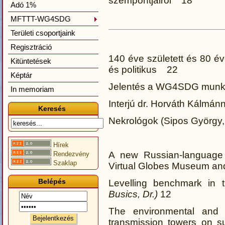
szempontjairól 18
Adó 1%
MFTTT-WG4SDG
Területi csoportjaink
Regisztráció
140 éve született és 80 év
Kitüntetések
és politikus 22
Képtár
Jelentés a WG4SDG munk
In memoriam
Interjú dr. Horváth Kálmá
Keresés
Nekrológok (Sipos György
Hírek
A new Russian-language s
Rendezvény
Szaklap
Virtual Globes Museum an
Belépés
Levelling benchmark in
Busics, Dr.)
12
The environmental and 
transmission towers on s