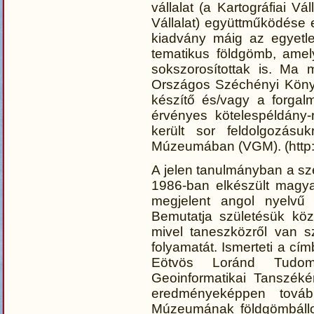
vállalat (a Kartográfiai V
Vállalat) együttműködése 
kiadvány máig az egyetle
tematikus földgömb, ame
sokszorosítottak is. Ma 
Országos Széchényi Könyvt
készítő és/vagy a forgal
érvényes kötelespéldány-
került sor feldolgozásu
Múzeumában (VGM). (http://
A jelen tanulmányban a sze
1986-ban elkészült magy
megjelent angol nyelvű
Bemutatja születésük kö
mivel taneszközről van s
folyamatát. Ismerteti a cí
Eötvös Loránd Tudom
Geoinformatikai Tanszéké
eredményeképpen továb
Múzeumának földgömbállo