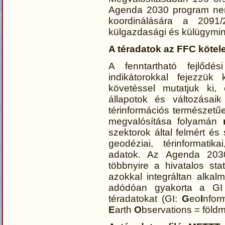
Agenda 2030 program nemz
koordinálására a 2091/
külgazdasági és külügyminisz
A téradatok az FFC kötele
A fenntartható fejlődés
indikátorokkal fejezzük 
követéssel mutatjuk ki,
állapotok és változásaik 
térinformációs természetű
megvalósítása folyamán
szektorok által felmért és 
geodéziai, térinformatik
adatok. Az Agenda 2030
többnyire a hivatalos sta
azokkal integráltan alka
adódóan gyakorta a GI 
téradatokat (GI:
G
eo
I
nfor
E
arth
O
bservations = földm