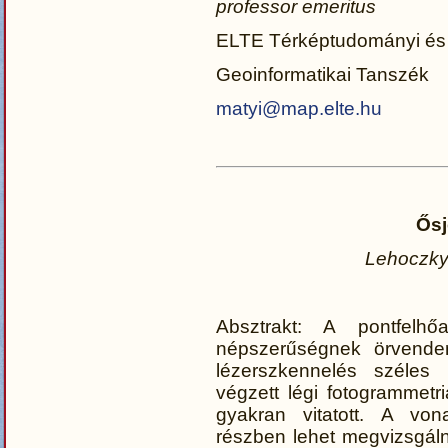
professor emeritus
ELTE Térképtudományi és
Geoinformatikai Tanszék
matyi@map.elte.hu
Ősj
Lehoczky
Absztrakt: A pontfelhő
népszerűségnek örvende
lézerszkennelés széles 
végzett légi fotogrammetr
gyakran vitatott. A vo
részben lehet megvizsgáln