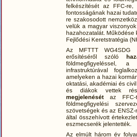
felkészítését az FFC-re
fontosságának hazai tudat
re szakosodott nemzetközi
velük a magyar viszonyok
hazahozatalát. Működése k
Fejlődési Keretstratégia (
Az MFTTT WG4SDG mun
erősítéséről szóló
haz
földmegfigyeléssel, a
infrastruktúrával fogla
amelyeken a hazai kormányz
oktatási, akadémiai és civ
és diákok vettek ré
megjelenését
az FFC-t 
földmegfigyelési szervez
szövetségek és az ENSZ-n
által összehívott értekezl
eszmecserék jelentették.
Az elmúlt három év foly