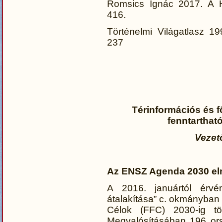
Romsics Ignác 2017. A Ho
416.
Történelmi Világatlasz 199
237
Térinformációs és f
fenntarthat
Vezet
Az ENSZ Agenda 2030 el
A 2016. januártól érvé
átalakítása” c. okmányban
Célok (FFC) 2030-ig tör
Megvalósításában 196 ors