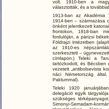
volt. 1910-ben a magya
választották, és a további
1913-ban az Akadémia Tel
1914-ben – származása o
önként jelentkezett katonai
frontokon, 1918-ban mi
fordulóján, a párizsi béke
Földrajzi Intézetben (alap
az 1910-es népszámlálá
szerkesztett – úgynevezett
címlapon.) Teleki a Taná
tartózkodott, és Bécsben c
vezetett „antibolsevista 
náci Németország által, 
Paktummal).
Teleki 1920 januárjába
delegáció egyik tárgyalója
szükséges térképanyagot.
Simonyi-Semadam-kormá