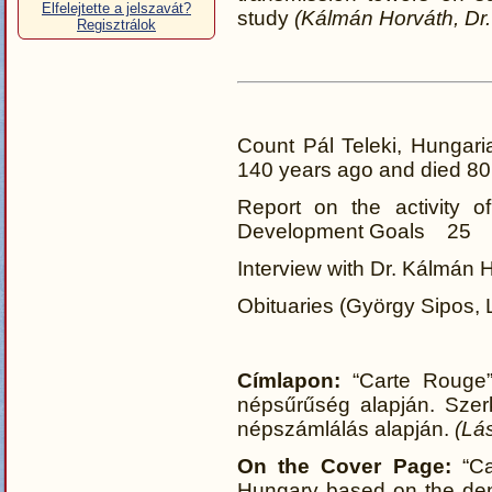
Elfelejtette a jelszavát?
study
(Kálmán Horváth, Dr.
Regisztrálok
Count Pál Teleki, Hungari
140 years ago and died 8
Report on the activity o
Development Goals 25
Interview with Dr. Kálmá
Obituaries (György Sipos,
Címlapon:
“Carte Rouge”
népsűrűség alapján. Szerk
népszámlálás alapján.
(Lá
On the Cover Page:
“Ca
Hungary based on the den