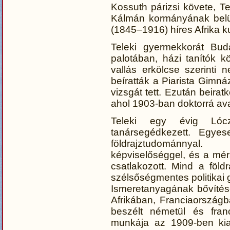
Kossuth párizsi követe, Te
Kálmán kormányának belüg
(1845–1916) híres Afrika k
Teleki gyermekkorát Buda
palotában, házi tanítók kö
vallás erkölcse szerinti 
beíratták a Piarista Gimná
vizsgát tett. Ezután beirat
ahol 1903-ban doktorrá ava
Teleki egy évig Lócz
tanársegédkezett. Egyese
földrajztudománnyal
képviselőséggel, és a mérs
csatlakozott. Mind a föl
szélsőségmentes politikai 
Ismeretanyagának bővítése 
Afrikában, Franciaország
beszélt németül és franc
munkája az 1909-ben kiad