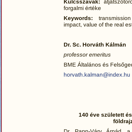
Kulcsszavak:
átjátszótor
forgalmi értéke
Keywords:
transmission
impact, value of the real es
Dr. Sc. Horváth Kálmán
professor emeritus
BME Általános és Felsőge
horvath.kalman@index.hu
140 éve született és
földraj
Dr. Papp-Váry Árpád, a K