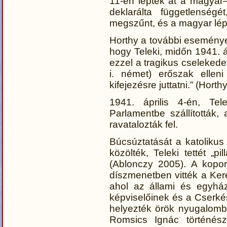
11-én lépték át a magyar–
deklarálta függetlenség
megszűnt, és a magyar lép
Horthy a további események
hogy Teleki, midőn 1941. ápr
ezzel a tragikus cselekede
i. német) erőszak ellen
kifejezésre juttatni.” (Horth
1941. április 4-én, Tel
Parlamentbe szállították,
ravatalozták fel.
Búcsúztatását a katolikus
közölték, Teleki tettét „p
(Ablonczy 2005). A kopors
díszmenetben vitték a Ker
ahol az állami és egyház
képviselőinek és a Cserké
helyezték örök nyugalomba
Romsics Ignác történés