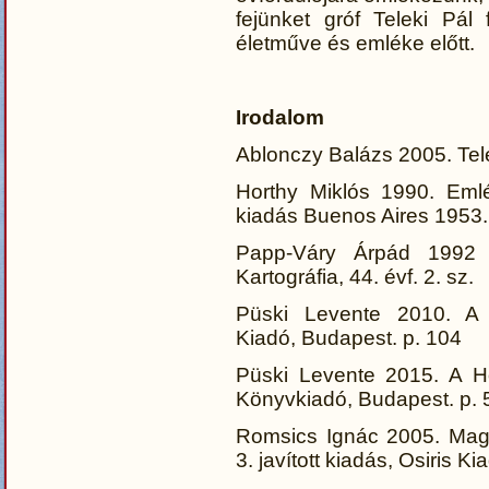
fejünket gróf Teleki Pál 
életműve és emléke előtt.
Irodalom
Ablonczy Balázs 2005. Tele
Horthy Miklós 1990. Emlé
kiadás Buenos Aires 1953.
Papp-Váry Árpád 1992 T
Kartográfia, 44. évf. 2. sz.
Püski Levente 2010. A 
Kiadó, Budapest. p. 104
Püski Levente 2015. A Ho
Könyvkiadó, Budapest. p. 
Romsics Ignác 2005. Magy
3. javított kiadás, Osiris K