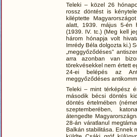
Teleki – közel 26 hónapo
rossz döntést is kénytel
kiléptette Magyarország
alatt, 1939. május 5-én 
(1939. IV. tc.) (Meg kell
három hónapja volt hivat
Imrédy Béla dolgozta ki.) 
„meggyőződéses” antiszemi
arra azonban van bizon
törekvésekkel nem értett e
24-ei belépés az Ant
meggyőződéses antikommun
Teleki – mint térképész és
második bécsi döntés ki
döntés értelmében (néme
szeptemberében, katona
átengedte Magyarországna
28-án váratlanul megtáma
Balkán stabilitása. Ennek
küldte Csáki gróf külügy