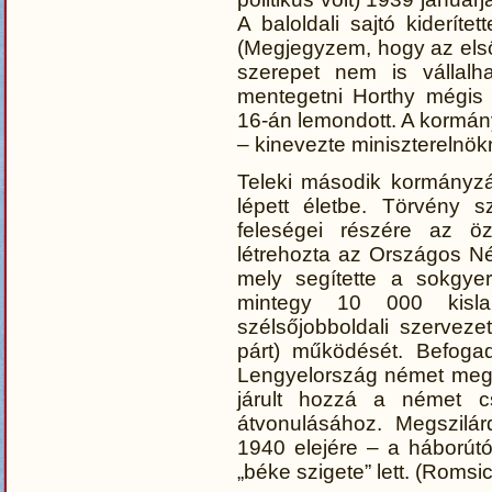
A baloldali sajtó kideríte
(Megjegyzem, hogy az els
szerepet nem is vállalha
mentegetni Horthy mégis t
16-án lemondott. A kormán
– kinevezte miniszterelnö
Teleki második kormányzá
lépett életbe. Törvény 
feleségei részére az öz
létrehozta az Országos N
mely segítette a sokgyer
mintegy 10 000 kislak
szélsőjobboldali szervezet
párt) működését. Befogad
Lengyelország német meg
járult hozzá a német c
átvonulásához. Megszilár
1940 elejére – a háborút
„béke szigete” lett. (Romsi