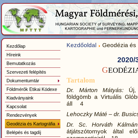
Kezdőoldal
Geodézia és 
Kezdőlap
Híreink
2020/
Bemutatkozás
G
EODÉZI
Szervezeti felépítés
Tartalom
Dokumentumtár
Földmérők Etikai Kódexe
Dr. Márton Mátyás:
Új, 
földgömb a Virtuális Gl
Kiadványaink
áll 4
Kapcsolat
Lehoczky Máté – dr. Busic
Rendezvények
Geodézia és Kartográfia
Dr. Sc. Horváth Kálmán
átjátszótornyok által el
Belépés és tagdíj