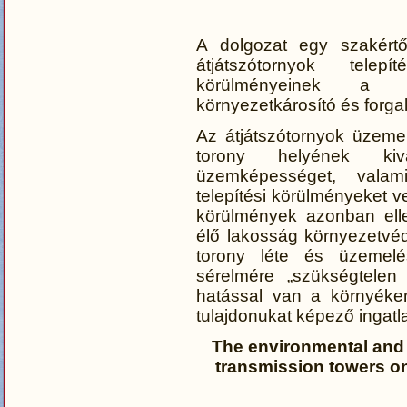
A dolgozat egy szakértő
átjátszótornyok tele
körülményeinek a kö
környezetkárosító és forga
Az átjátszótornyok üzeme
torony helyének kiv
üzemképességet, valam
telepítési körülményeket v
körülmények azonban ell
élő lakosság környezetvéd
torony léte és üzemelé
sérelmére „szükségtelen
hatással van a környéken
tulajdonukat képező ingatl
The environmental and 
transmission towers on