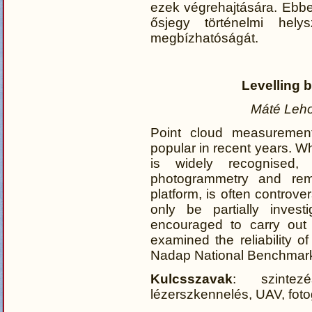
ezek végrehajtására. Ebb
ősjegy történelmi hely
megbízhatóságát.
Levelling 
Máté Leho
Point cloud measuremen
popular in recent years. Wh
is widely recognised, 
photogrammetry and rem
platform, is often controv
only be partially invest
encouraged to carry out
examined the reliability of
Nadap National Benchmar
Kulcsszavak
: szintezé
lézerszkennelés, UAV, fot