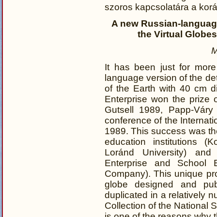
szoros kapcsolatára a korá
A new Russian-language
the Virtual Glob
M
It has been just for more 
language version of the de
of the Earth with 40 cm 
Enterprise won the prize 
Gutsell 1989, Papp-Váry
conference of the Internat
1989. This success was the
education institutions (
Loránd University) and
Enterprise and School 
Company). This unique pro
globe designed and pu
duplicated in a relatively n
Collection of the National 
is one of the reasons why t