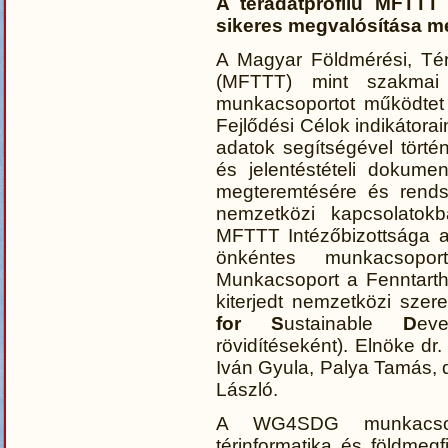
A téradatprofilú MFTTT 
sikeres megvalósítása me
A Magyar Földmérési, Tér
(MFTTT) mint szakmai c
munkacsoportot működte
Fejlődési Célok indikátora
adatok segítségével törté
és jelentéstételi dokume
megteremtésére és rends
nemzetközi kapcsolatok
MFTTT Intézőbizottsága a 
önkéntes munkacsoport
Munkacsoport a Fenntartha
kiterjedt nemzetközi szer
for
S
ustainable
D
ev
rövidítéseként). Elnöke dr.
Iván Gyula, Palya Tamás, 
László.
A WG4SDG munkacsopo
térinformatika és földmegf