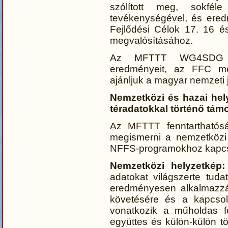
szólított meg, sokféle
tevékenységével, és ered
Fejlődési Célok 17. 16 é
megvalósításához.
Az MFTTT WG4SDG mu
eredményeit, az FFC meg
ajánljuk a magyar nemzeti 
Nemzetközi és hazai hely
téradatokkal történő tám
Az MFTTT fenntarthatósá
megismerni a nemzetközi
NFFS-programokhoz kapcso
Nemzetközi helyzetkép:
adatokat világszerte tud
eredményesen alkalmazz
követésére és a kapcsol
vonatkozik a műholdas fö
együttes és külön-külön t