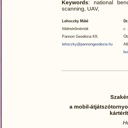
Keywords
: national benc
scanning, UAV,
Lehoczky Máté
Dr
földmérőmérnök
c.
Pannon Geodézia Kft.
Ób
lehoczky@pannongeodezia.hu
Al
bu
Szakér
a mobil-átjátszótornyo
kártérí
H