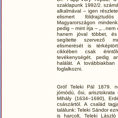
szaklapunk 1992/2. számáb
alkalmával – igen részlet
elismert földrajztudó
Magyarországon mindenki
pedig – mint írja – „…nem 
hanem jóval többet, és
segítette szervező m
elismerését is térképtör
cikkében csak érintőle
tevékenységét, pedig a
halálát. A továbbiakban
foglalkozni.
Gróf Teleki Pál 1879. n
jómódú, ősi, arisztokrata 
Mihály (1634–1690), Erdé
császártól. A család tag
találunk: Teleki Sándor e
is harcolt, Teleki Lászl