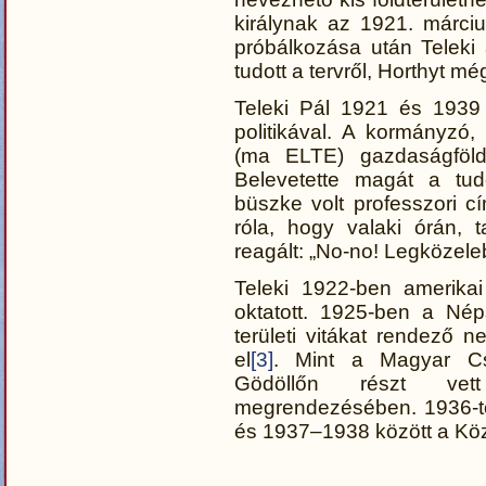
királynak az 1921. márciu
próbálkozása után Teleki 
tudott a tervről, Horthyt mé
Teleki Pál 1921 és 1939 
politikával. A kormányz
(ma ELTE) gazdaságföldr
Belevetette magát a tu
büszke volt professzori cí
róla, hogy valaki órán, t
reagált: „No-no! Legközeleb
Teleki 1922-ben amerika
oktatott. 1925-ben a Né
területi vitákat rendező n
el
[3]
. Mint a Magyar Cs
Gödöllőn részt vett
megrendezésében. 1936-tó
és 1937–1938 között a Köz