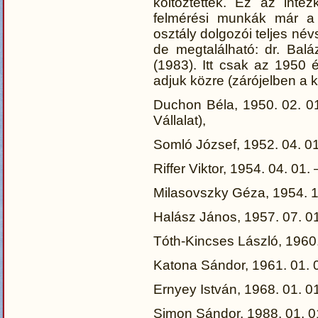
költöztették. Ez az inté
felmérési munkák már a p
osztály dolgozói teljes név
de megtalálható: dr. Bal
(1983). Itt csak az 1950 
adjuk közre (zárójelben a
Duchon Béla, 1950. 02. 01 
Vállalat),
Somló József, 1952. 04. 01
Riffer Viktor, 1954. 04. 01. 
Milasovszky Géza, 1954. 12
Halász János, 1957. 07. 01.
Tóth-Kincses László, 1960. 0
Katona Sándor, 1961. 01. 01
Ernyey István, 1968. 01. 01
Simon Sándor, 1988. 01. 01