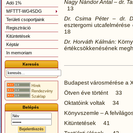
Nagy Nándor Antal – dr. T
Adó 1%
13
MFTTT-WG4SDG
Dr. Csima Péter – dr. D
Területi csoportjaink
esztergomi utcafelmérése
Regisztráció
18
Kitüntetések
Dr. Horváth Kálmán:
Környe
Képtár
értékcsökkenésének meg
In memoriam
Keresés
Budapest városmérése a
Hírek
Rendezvény
Ötven éve történt 33
Szaklap
Oktatóink voltak 34
Belépés
Könyvszemle – A felvilágo
Kitüntetések 41