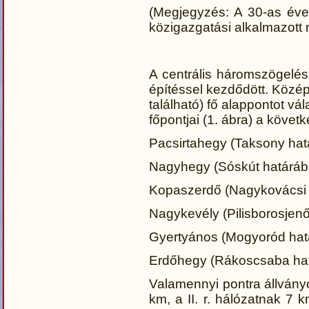
(Megjegyzés: A 30-as éve
közigazgatási alkalmazott n
A centrális háromszögelési
építéssel kezdődött. Közép
található) fő alappontot vál
főpontjai (1. ábra) a követ
Pacsirtahegy (Taksony hat
Nagyhegy (Sóskút határáb
Kopaszerdő (Nagykovácsi 
Nagykevély (Pilisborosjen
Gyertyános (Mogyoród hat
Erdőhegy (Rákoscsaba hat
Valamennyi pontra állványos
km, a II. r. hálózatnak 7 k