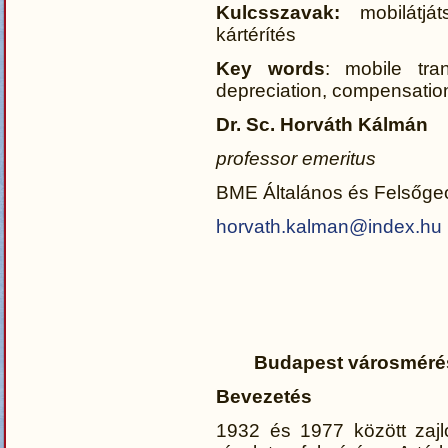
Kulcsszavak:
mobilátjá
kártérítés
Key words
: mobile tra
depreciation, compensatio
Dr. Sc. Horváth Kálmán
professor emeritus
BME Általános és Felsőge
horvath.kalman@index.hu
Budapest városmérés
Bevezetés
1932 és 1977 között zajl