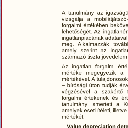
A tanulmány az igazságü
vizsgálja a mobilátjátsz
forgalmi értékében beköv
lehetőségét. Az ingatlanér
ingatlanpiacának adataival
meg. Alkalmazzák tovább
amely szerint az ingatl
származó tiszta jövedelem j
Az ingatlan forgalmi ért
mértéke megegyezik a tul
mértékével. A tulajdonoso
– bírósági úton tudják érv
végzésével a szakértő f
forgalmi értékének és é
tanulmány ismerteti a Kú
amelyek eseti ítéleti, illetv
mértékét.
Value depreciation dete