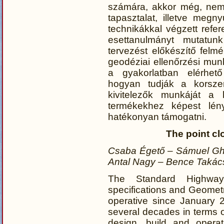
számára, akkor még, nem 
tapasztalat, illetve meg
technikákkal végzett ref
esettanulmányt mutatunk
tervezést előkészítő felmé
geodéziai ellenőrzési mun
a gyakorlatban elérhető
hogyan tudják a korsze
kivitelezők munkáját a h
termékekhez képest lény
hatékonyan támogatni.
The point cl
Csaba Égető – Sámuel Gh
Antal Nagy – Bence Takác
The Standard Highway S
specifications and Geomet
operative since January 2
several decades in terms o
design, build and operat