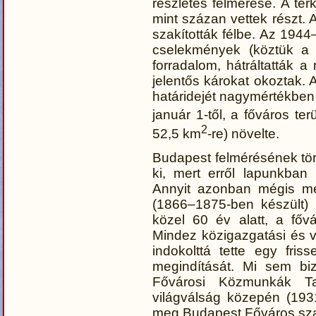
részletes felmérése. A té
mint százan vettek részt.
szakították félbe. Az 1944
cselekmények (köztük a 
forradalom, hátráltatták a
jelentős károkat okoztak. 
határidejét nagymértékben 
január 1-től, a főváros ter
2
52,5 km
-re) növelte.
Budapest felmérésének tö
ki, mert erről lapunkban
Annyit azonban mégis me
(1866–1875-ben készült) M
közel 60 év alatt, a fővá
Mindez közigazgatási és 
indokolttá tette egy fri
megindítását. Mi sem biz
Fővárosi Közmunkák T
világválság közepén (193
meg Budapest Főváros sza