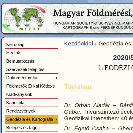
Kezdőoldal
Geodézia és 
Kezdőlap
Híreink
2020/
Bemutatkozás
G
EODÉZI
Szervezeti felépítés
Dokumentumtár
Tartalom
Földmérők Etikai Kódexe
Kiadványaink
Kapcsolat
Dr. Orbán Aladár – Bánfi
Rendezvények
Gábor:
Invarszintezőléce
Geofizikai Intézetben: 40 
Geodézia és Kartográfia
Belépés és tagdíj
Dr. Égető Csaba – Gher