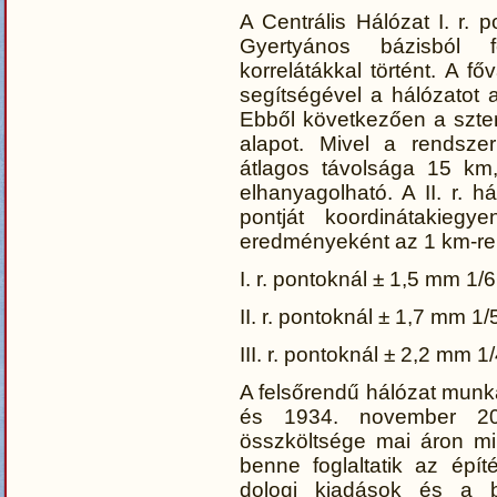
A Centrális Hálózat I. r. 
Gyertyános bázisból fej
korrelátákkal történt. A f
segítségével a hálózatot
Ebből következően a szter
alapot. Mivel a rendszer
átlagos távolsága 15 km, 
elhanyagolható. A II. r. h
pontját koordinátakiegye
eredményeként az 1 km-re 
I. r. pontoknál ± 1,5 mm 1/
II. r. pontoknál ± 1,7 mm 1
III. r. pontoknál ± 2,2 mm 
A felsőrendű hálózat munk
és 1934. november 20
összköltsége mai áron min
benne foglaltatik az épí
dologi kiadások és a b