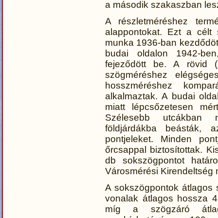
a második szakaszban lesz
A részletméréshez termé
alappontokat. Ezt a célt
munka 1936-ban kezdődött
budai oldalon 1942-ben
fejeződött be. A rövid 
szögméréshez elégséges 
hosszméréshez komparál
alkalmaztak. A budai old
miatt lépcsőzetesen mér
Szélesebb utcákban m
földjárdákba beásták, 
pontjeleket. Minden pontj
őrcsappal biztosítottak. 
db sokszögpontot határ
Városmérési Kirendeltség 
A sokszögpontok átlagos s
vonalak átlagos hossza 4
míg a szögzáró átlag