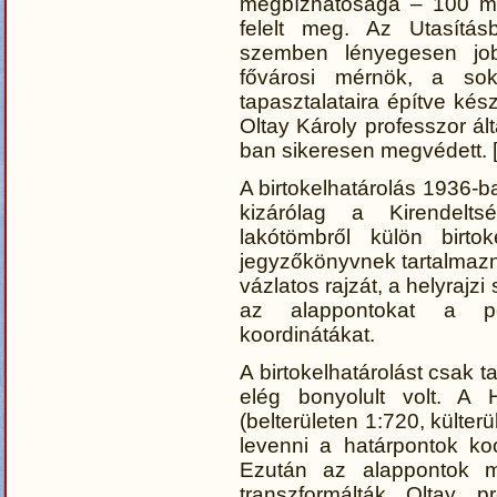
megbízhatósága – 100 m-r
felelt meg. Az Utasítá
szemben lényegesen job
fővárosi mérnök, a sok
tapasztalataira építve kész
Oltay Károly professzor ált
ban sikeresen megvédett. 
A birtokelhatárolás 1936-b
kizárólag a Kirendelt
lakótömbről külön birtok
jegyzőkönyvnek tartalmaznia
vázlatos rajzát, a helyrajzi
az alappontokat a pon
koordinátákat.
A birtokelhatárolást csak 
elég bonyolult volt. A H
(belterületen 1:720, külterü
levenni a határpontok koo
Ezután az alappontok mé
transzformálták Oltay p