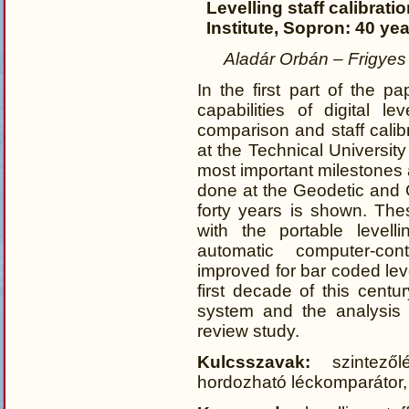
Levelling staff calibrat
Institute, Sopron: 40 y
Aladár Orbán – Frigyes 
In the first part of the p
capabilities of digital l
comparison and staff calibr
at the Technical University
most important milestones 
done at the Geodetic and G
forty years is shown. Th
with the portable levell
automatic computer-cont
improved for bar coded level
first decade of this centur
system and the analysis o
review study.
Kulcsszavak:
szintezől
hordozható léckomparátor, 