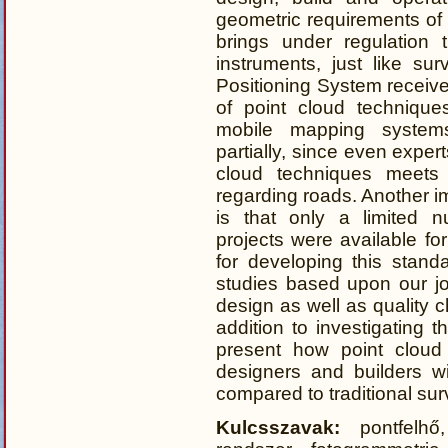
geometric requirements of 
brings under regulation 
instruments, just like sur
Positioning System receiver
of point cloud techniques
mobile mapping systems
partially, since even expe
cloud techniques meets 
regarding roads. Another imp
is that only a limited 
projects were available f
for developing this stand
studies based upon our j
design as well as quality 
addition to investigating 
present how point cloud
designers and builders wi
compared to traditional su
Kulcsszavak:
pontfelhő,