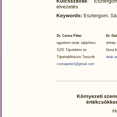
Kulcsszavak
: Esztergo
elvezetés
Keywords:
Esztergom, Sám
Dr. Csima Péter
Dr. De
egyetemi tanár, tájépítész
térkép-
SZIE Tájvédelmi és
Duna 
Tájrehabilitációs Tanszék
deak.a
csimapeter1@gmail.com
Környezeti szenn
értékcsökke
H