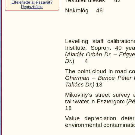
Testületi ülések 42
Elfelejtette a jelszavát?
Regisztrálok
Nekrológ 46
Levelling staff calibrat
Institute, Sopron: 40 y
(
Aladár Orbán Dr. – Frigy
Dr.
) 4
The point cloud in road co
Gherman – Bence Péter 
Takács Dr.)
13
Mikoviny’s street survey
rainwater in Esztergom (
Pé
18
Value depreciation deter
environmental contaminati