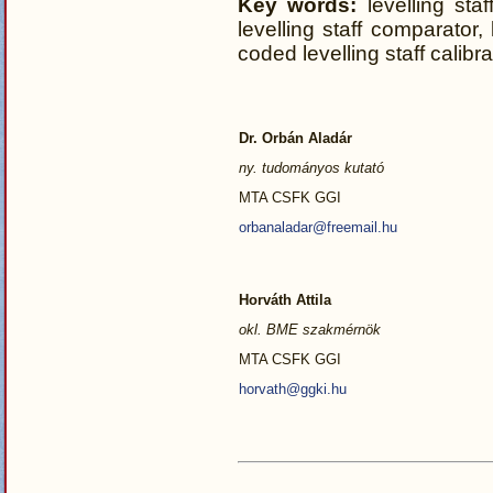
Key words:
levelling sta
levelling staff comparator,
coded levelling staff calibra
Dr. Orbán Aladár
ny. tudományos kutató
MTA CSFK GGI
orbanaladar@freemail.hu
Horváth Attila
okl. BME szakmérnök
MTA CSFK GGI
horvath@ggki.hu