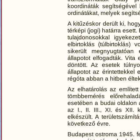
koordináták segítségével
ordinátákat, melyek segíts
A kitűzéskor derült ki, ho
térképi (jogi) határra esett
tulajdonosokkal igyekeze
elbirtoklás (túlbirtoklás)
sikerült megnyugtatóan 
állapotot elfogadták. Vit
döntött. Az esetek túlny
állapotot az érintettekkel
régóta abban a hitben éltek
Az elhatárolás az említet
tömbbemérés előrehalad
esetében a budai oldalon 
az I., II. III., XI. és XI
elkészült. A területszámí
következő évre.
Budapest ostroma 1945. fe