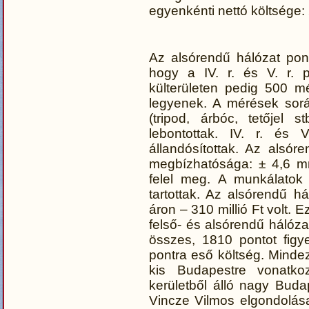
egyenkénti nettó költsége: 2,
Az alsórendű hálózat pontj
hogy a IV. r. és V. r. p
külterületen pedig 500 mé
legyenek. A mérések sorá
(tripod, árbóc, tetőjel 
lebontottak. IV. r. és
állandósítottak. Az alsó
megbízhatósága: ± 4,6 mm
felel meg. A munkálatok
tartottak. Az alsórendű há
áron – 310 millió Ft volt. E
felső- és alsórendű hálózat
összes, 1810 pontot fig
pontra eső költség. Minde
kis Budapestre vonatko
kerületből álló nagy Budap
Vincze Vilmos elgondolása 