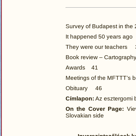
Survey of Budapest in the 
It happened 50 years ag
They were our teachers 
Book review – Cartograph
Awards 41
Meetings of the MFTTT’s
Obituary 46
Címlapon:
Az esztergomi ba
On the Cover Page:
View
Slovakian side