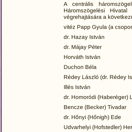
A centrális háromszöge
Háromszögelési Hivatal m
végrehajtására a következ
vitéz Papp Gyula (a csopor
dr. Hazay István
dr. Májay Péter
Horváth István
Duchon Béla
Rédey László (dr. Rédey Is
Illés István
dr. Homoródi (Haberéger) 
Bencze (Becker) Tivadar
dr. Hőnyi (Hőnigh) Ede
Udvarhelyi (Hofstedler) H