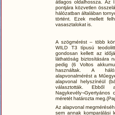
átlagos oldalhossza. Az I
pontjára közvetlen összelát
hálózatban általában tornyok
történt. Ezek mellett fe
vasasztalokat is.
A szögmérést – több körf
WILD T3 típusú teodoli
gondosan kellett az időj
láthatóság biztosítására n
pedig (6 Voltos akkumulát
használtak. A háló
alapvonalmérést a Műegy
alapvonal helyszínéül (b
választották. Ebből 
Nagykevély¬Gyertyános ol
méretét határozta meg.(Pa
Az alapvonal megméréséhe
sem annak komparálási le