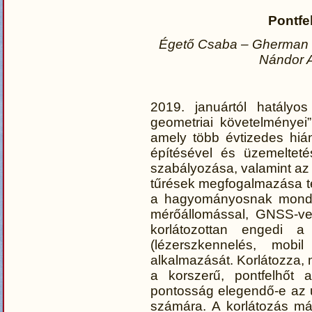
Pontfe
Égető Csaba – Gherman 
Nándor A
2019. januártól hatályo
geometriai követelményei
amely több évtizedes hiá
építésével és üzemeltet
szabályozása, valamint az 
tűrések megfogalmazása t
a hagyományosnak mondha
mérőállomással, GNSS-vev
korlátozottan engedi a
(lézerszkennelés, mobil
alkalmazását. Korlátozza, 
a korszerű, pontfelhőt 
pontosság elegendő-e az 
számára. A korlátozás má