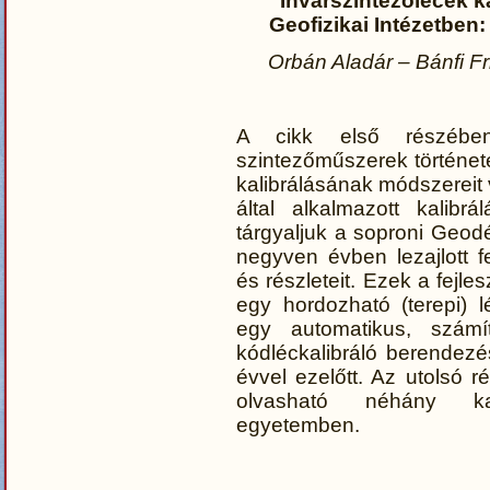
Invarszintezőlécek k
Geofizikai Intézetben: 
Orbán Aladár – Bánfi Fr
A cikk első részében
szintezőműszerek történet
kalibrálásának módszerei
által alkalmazott kalibr
tárgyaljuk a soproni Geodé
negyven évben lezajlott f
és részleteit. Ezek a fej
egy hordozható (terepi) 
egy automatikus, számító
kódléckalibráló berendez
évvel ezelőtt. Az utolsó 
olvasható néhány kal
egyetemben.