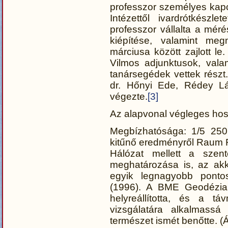
professzor személyes kapc
Intézettől ivardrótkészle
professzor vállalta a méré
kiépítése, valamint m
márciusa között zajlott l
Vilmos adjunktusok, vala
tanársegédek vettek részt
dr. Hőnyi Ede, Rédey Lás
végezte.
[3]
Az alapvonal végleges ho
Megbízhatósága: 1/5 250 
kitűnő eredményről Raum Fr
Hálózat mellett a szent
meghatározása is, az akk
egyik legnagyobb pontos
(1996). A BME Geodézia
helyreállította, és a 
vizsgálatára alkalmassá
természet ismét benőtte. 