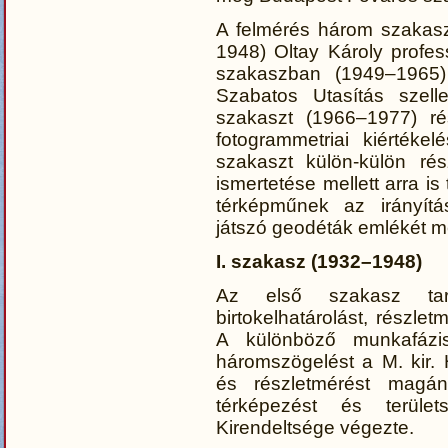
A felmérés három szakasz
1948) Oltay Károly profess
szakaszban (1949–1965)
Szabatos Utasítás szel
szakaszt (1966–1977) ré
fotogrammetriai kiértéke
szakaszt külön-külön ré
ismertetése mellett arra i
térképműnek az irányít
játszó geodéták emlékét m
I. szakasz (1932–1948)
Az első szakasz tart
birtokelhatárolást, részlet
A különböző munkafázi
háromszögelést a M. kir.
és részletmérést magán
térképezést és terüle
Kirendeltsége végezte.