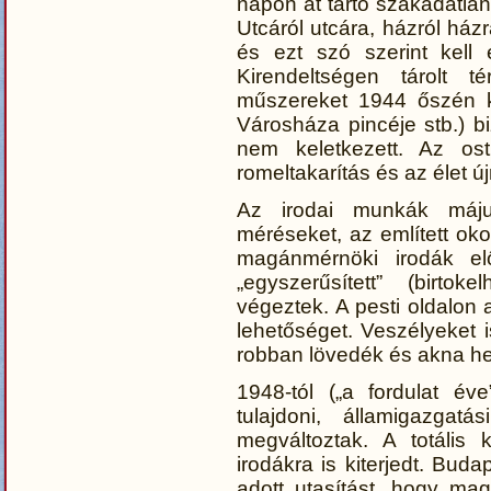
napon át tartó szakadatla
Utcáról utcára, házról ház
és ezt szó szerint kell 
Kirendeltségen tárolt t
műszereket 1944 őszén kü
Városháza pincéje stb.) b
nem keletkezett. Az os
romeltakarítás és az élet új
Az irodai munkák máju
méréseket, az említett okok
magánmérnöki irodák el
„egyszerűsített” (birtok
végeztek. A pesti oldalon 
lehetőséget. Veszélyeket i
robban lövedék és akna he
1948-tól („a fordulat év
tulajdoni, államigazgat
megváltoztak. A totális
irodákra is kiterjedt. Bu
adott utasítást, hogy m