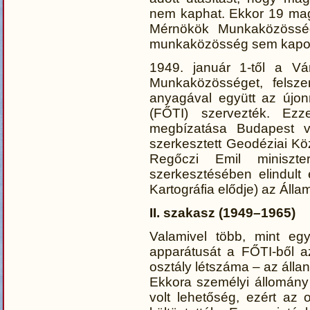
nem kaphat. Ekkor 19 ma
Mérnökök Munkaközössé
munkaközösség sem kapot
1949. január 1-től a Vár
Munkaközösséget, felsze
anyagával együtt az újon
(FŐTI) szervezték. Ezz
megbízatása Budapest v
szerkesztett Geodéziai Köz
Regőczi Emil miniszte
szerkesztésében elindult
Kartográfia elődje) az Áll
II. szakasz (1949–1965)
Valamivel több, mint eg
apparátusát a FŐTI-ből a
osztály létszáma – az állan
Ekkora személyi állomány
volt lehetőség, ezért az 