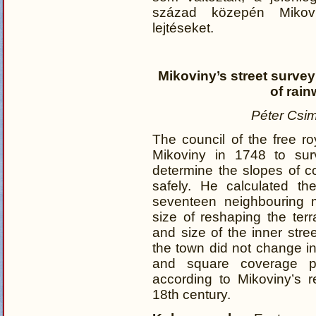
század közepén Mikovin
lejtéseket.
Mikoviny’s street surve
of rai
Péter Csi
The council of the free r
Mikoviny in 1748 to sur
determine the slopes of co
safely. He calculated th
seventeen neighbouring 
size of reshaping the terr
and size of the inner str
the town did not change in
and square coverage pr
according to Mikoviny’s 
18th century.