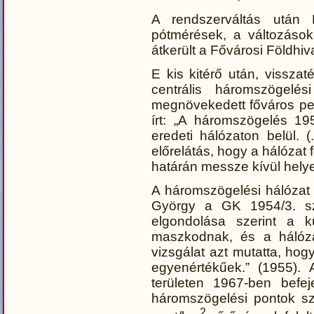
A rendszerváltás után
pótmérések, a változások 
átkerült a Fővárosi Földhiv
E kis kitérő után, vissza
centrális háromszögelési
megnövekedett főváros per
írt: „A háromszögelés 19
eredeti hálózaton belül. (
előrelátás, hogy a hálózat 
határán messze kívül helye
A háromszögelési hálózat 
György a GK 1954/3. sz
elgondolása szerint a kü
maszkodnak, és a hálózat
vizsgálat azt mutatta, hog
egyenértékűek.” (1955).
területen 1967-ben befej
háromszögelési pontok sz
2