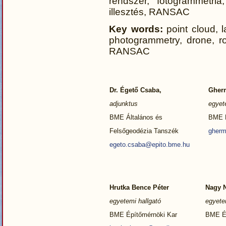
rendszer, fotogrammetria
illesztés, RANSAC
Key words:
point cloud, 
photogrammetry, drone, road
RANSAC
Dr. Égető Csaba,
Gher
adjunktus
egyet
BME Általános és
BME É
Felsőgeodézia Tanszék
gher
egeto.csaba@epito.bme.hu
Hrutka Bence Péter
Nagy N
egyetemi hallgató
egyete
BME Építőmérnöki Kar
BME Ép