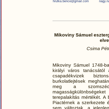
hrutka.bence@gmail.com
nagy.n
Mikoviny Sámuel eszter
elve
Csima Pét
Mikoviny Sámuel 1748-ba
királyi város tanácsátó
csapadékvizek bizton
burkolatlejtések meghatá
meg a szomszédo
magasságkülönbségeket
terepalakítás mértékét. A
Piactérnek a szerkezete é
sem változtak, a jelenle