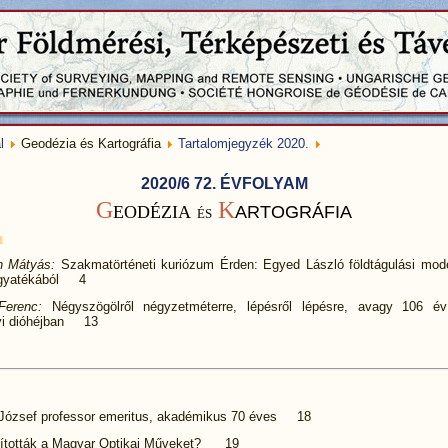
l
Geodézia és Kartográfia
Tartalomjegyzék 2020.
2020/6 72. ÉVFOLYAM
G
K
EODÉZIA
ARTOGRÁFIA
ÉS
m
on Mátyás:
Szakmatörténeti kuriózum Érden: Egyed László földtágulási mode
agyatékából 4
Ferenc:
Négyszögölről négyzetméterre, lépésről lépésre, avagy 106 év
yi dióhéjban 13
József professor emeritus, akadémikus 70 éves 18
pították a Magyar Optikai Műveket? 19