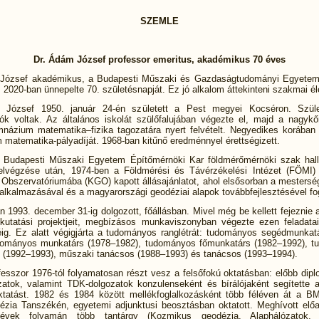
SZEMLE
Dr. Ádám József professor emeritus, akadémikus 70 éves
József akadémikus, a Budapesti Műszaki és Gazdaságtudományi Egyetem
 2020-ban ünnepelte 70. születésnapját. Ez jó alkalom áttekinteni szakmai éle
 József 1950. január 24-én született a Pest megyei Kocséron. Szülei
ók voltak. Az általános iskolát szülőfalujában végezte el, majd a nagykő
názium matematika–fizika tagozatára nyert felvételt. Negyedikes korában 
 matematika-pályadíját. 1968-ban kitűnő eredménnyel érettségizett.
a Budapesti Műszaki Egyetem Építőmérnöki Kar földmérőmérnöki szak hall
lvégzése után, 1974-ben a Földmérési és Távérzékelési Intézet (FÖMI
 Obszervatóriumába (KGO) kapott állásajánlatot, ahol elsősorban a mestersé
alkalmazásával és a magyarországi geodéziai alapok továbbfejlesztésével fog
 1993. december 31-ig dolgozott, főállásban. Mivel még be kellett fejeznie 
 kutatási projektjeit, megbízásos munkaviszonyban végezte ezen feladata
ig. Ez alatt végigjárta a tudományos ranglétrát: tudományos segédmunkat
dományos munkatárs (1978–1982), tudományos főmunkatárs (1982–1992), 
 (1992–1993), műszaki tanácsos (1988–1993) és tanácsos (1993–1994).
esszor 1976-tól folyamatosan részt vesz a felsőfokú oktatásban: előbb dipl
zatok, valamint TDK-dolgozatok konzulenseként és bírálójaként segítette a
ktatást. 1982 és 1984 között mellékfoglalkozásként több féléven át a B
ézia Tanszékén, egyetemi adjunktusi beosztásban oktatott. Meghívott elő
évek folyamán több tantárgy (Kozmikus geodézia, Alaphálózatok, 