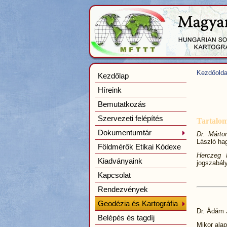
Kezdőolda
Kezdőlap
Híreink
Bemutatkozás
Szervezeti felépítés
Tartalo
Dokumentumtár
Dr. Márt
László h
Földmérők Etikai Kódexe
Herczeg 
Kiadványaink
jogszabál
Kapcsolat
Rendezvények
Geodézia és Kartográfia
Dr. Ádám 
Belépés és tagdíj
Mikor ala