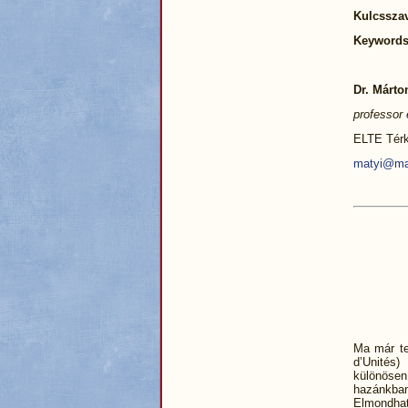
Kulcssza
Keywords
Dr. Márto
professor 
ELTE Térk
matyi@map
Ma már te
d’Unités
különösen
hazánkban
Elmondhat