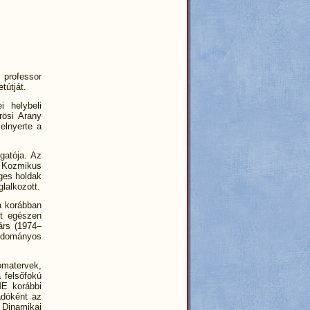
 professor
tútját.
 helybeli
rösi Arany
elnyerte a
gatója. Az
) Kozmikus
ges holdak
lalkozott.
a korábban
it egészen
árs (1974–
tudományos
omatervek,
 felsőfokú
ME korábbi
adóként az
Dinamikai