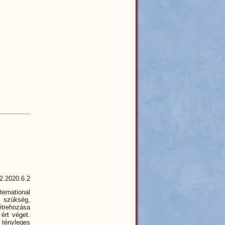
2.2020.6.2
ernational
 szükség,
étrehozása
ért véget.
 tényleges