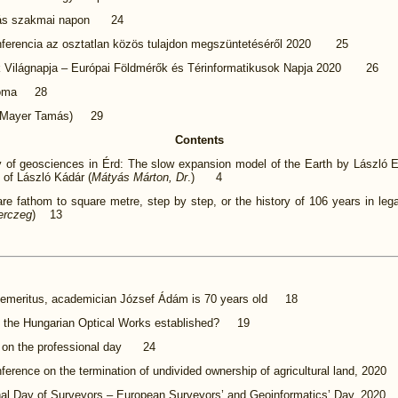
ás szakmai napon 24
nferencia az osztatlan közös tulajdon megszüntetéséről 2020 25
 Világnapja – Európai Földmérők és Térinformatikusok Napja 2020 26
ploma 28
 (Mayer Tamás) 29
Contents
ty of geosciences in Érd: The slow expansion model of the Earth by László 
 of László Kádár (
Mátyás Márton, Dr
.) 4
e fathom to square metre, step by step, or the history of 106 years in leg
erczeg
) 13
 emeritus, academician József Ádám is 70 years old 18
the Hungarian Optical Works established? 19
 on the professional day 24
nference on the termination of undivided ownership of agricultural land, 2
onal Day of Surveyors – European Surveyors’ and Geoinformatics’ Day, 2