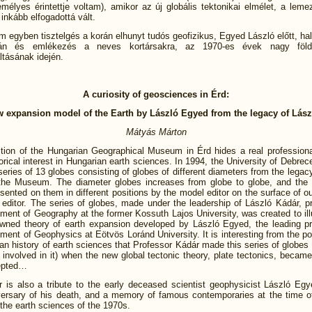
élyes érintettje voltam), amikor az új globális tektonikai elmélet, a leme
inkább elfogadottá vált.
 egyben tisztelgés a korán elhunyt tudós geofizikus, Egyed László előtt, ha
óján és emlékezés a neves kortársakra, az 1970-es évek nagy föld
ltásának idején.
A curiosity of geosciences in Érd:
w expansion model of the Earth by László Egyed from the legacy of Lász
Mátyás Márton
ction of the Hungarian Geographical Museum in Érd hides a real professional
orical interest in Hungarian earth sciences. In 1994, the University of Debre
series of 13 globes consisting of globes of different diameters from the legac
the Museum. The diameter globes increases from globe to globe, and the 
sented on them in different positions by the model editor on the surface of o
editor. The series of globes, made under the leadership of László Kádár, p
ment of Geography at the former Kossuth Lajos University, was created to ill
owned theory of earth expansion developed by László Egyed, the leading pr
ment of Geophysics at Eötvös Loránd University. It is interesting from the po
an history of earth sciences that Professor Kádár made this series of globes
 involved in it) when the new global tectonic theory, plate tectonics, beca
epted…
r is also a tribute to the early deceased scientist geophysicist László Egy
versary of his death, and a memory of famous contemporaries at the time of
the earth sciences of the 1970s.