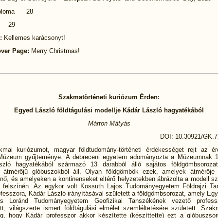
diploma 28
y 29
n:
Kellemes karácsonyt!
over Page:
Merry Christmas!
Szakmatörténeti kuriózum Érden:
Egyed László földtágulási modellje Kádár László hagyatékából
Márton Mátyás
DOI: 10.30921/GK.7
kmai kuriózumot, magyar földtudomány-történeti érdekességet rejt az é
i Múzeum gyűjteménye. A debreceni egyetem adományozta a Múzeumnak 1
szló hagyatékából származó 13 darabból álló sajátos földgömbsorozat
 átmérőjű glóbuszokból áll. Olyan földgömbök ezek, amelyek átmérője 
 nő, és amelyeken a kontinenseket eltérő helyzetekben ábrázolta a modell sz
 felszínén. Az egykor volt Kossuth Lajos Tudományegyetem Földrajzi T
fesszora, Kádár László irányításával született a földgömbsorozat, amely Eg
s Loránd Tudományegyetem Geofizikai Tanszékének vezető professz
t, világszerte ismert földtágulási elmélet szemléltetésére született. Szak
g, hogy Kádár professzor akkor készítette (készíttette) ezt a glóbuszsor