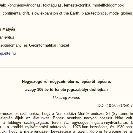
vak:
kontinensvándorlás, földtágulás, lemeztektonika, modellföldgömbök
:
continental drift, slow expansion of the Earth, plate tectonics, model globes
n Mátyás
emeritus
éptudományi és Geoinformatikai Intézet
.elte.hu
Négyszögölről négyzetméterre, lépésről lépésre,
avagy 106 év története jogszabályi dióhéjban
Herczeg Ferenc
DOI: 10.30921/GK.7
rmészetes számunkra, hogy a Nemzetközi Mértékrendszer SI (Système Int
) alapján éljük az életünket. Ehhez azonban nagyon hosszú időre volt
 a földügyi szakigazgatás terén. Az egységes ingatlan-nyilvántartás l
 – a korábbi nyilvántartási adatokból – 1973-ban kezdődött, és 1980-ban 
juk, hogy a méterrendszer bevezetése a Szent Korona területeire és a