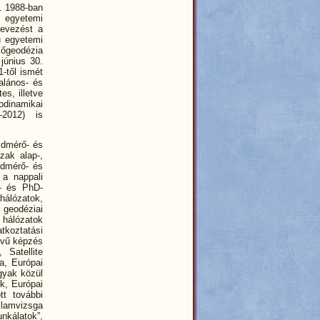
t. 1988-ban
s egyetemi
nevezést a
ú egyetemi
sőgeodézia
június 30.
-től ismét
alános- és
es, illetve
dinamikai
–2012) is
ldmérő- és
zak alap-,
ldmérő- és
 a nappali
c- és PhD-
hálózatok,
geodéziai
 hálózatok
koztatási
lvű képzés
Satellite
a, Európai
rgyak közül
k, Európai
t további
lamvizsga
nkálatok”,