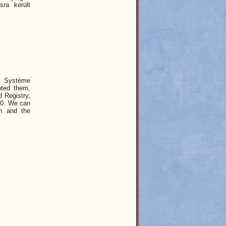
sra került
of Système
pted them,
d Registry,
980. We can
wn and the