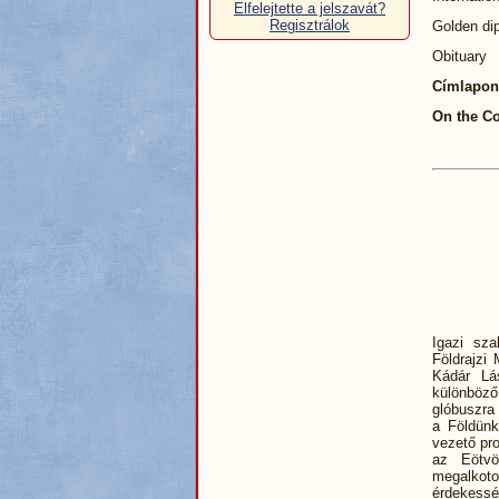
Elfelejtette a jelszavát?
Regisztrálok
Golden 
Obituar
Címlapo
On the C
Igazi sza
Földrajz
Kádár Lá
különböző
glóbuszra
a Földünk
vezető pro
az Eötvö
megalkotot
érdekessé