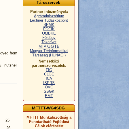
Társszervek
Partner intézmények:
Agrárminisztérium
Lechner Tudásközpont
BPMK
FÖCIK
OMBKE
Földügy
TakarNet
GGTB
MTA
Magyar Térinformatikai
Egyed from
Társaság (HUNAGI)
Nemzetközi
al nutshell
partnerszervezetek:
FIG
CLGE
ICA
ISPRS
OVG
SSGK
EMT
MFTTT-WG4SDG
MFTTT Munkabizottság a
020 25
Fenntartható Fejlődési
Célok eléréséért
020 26