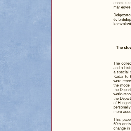
ennek szem
már egyre 
Dolgozatom
évfordul
korszakvá
The slo
The colle
and a hist
a special 
Kádár to 
were repre
the model 
the Depart
world-ren
the Depart
of Hungari
personally
more acc
This pape
50th anni
change in 