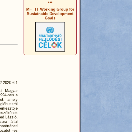
***
MFTTT Working Group for
Sustainable Development
Goals
2.2020.6.1
rdi Magyar
994-ben a
ot, amely
glóbuszról
erkesztője
anszékének
yed László,
ora által
matörténeti
ozatot (és