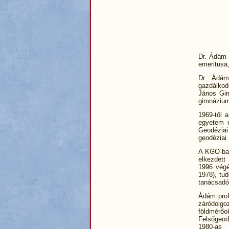
Dr. Ádám 
emeritusa,
Dr. Ádám
gazdálkod
János Gim
gimnázium
1969-től 
egyetem e
Geodéziai
geodéziai 
A KGO-ban
elkezdett
1996 végé
1978), tu
tanácsadó
Ádám prof
záródolgo
földmérőo
Felsőgeod
1980-as 