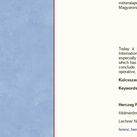
méteralap
Magyarors
Today it 
Internati
especially
which has 
conclude,
operative,
Kulcssza
Keywords
Herczeg 
földmérőm
Lechner No
ferenc.he