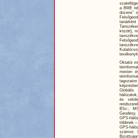
szatellitg
a BME rek
docens” o
Felsőgeod
tanárként
Tanszéken
között), 
tanszékve
Felsőgeodé
tanszékv
Kutatócs
tevékenyk
Oktatói m
térinform
mester- é
térinform
tagozaton
képzésben
Globális
hálózatok
és vetül
rendszere
BSc-, MS
Geodesy, 
GPS-hálóza
többnek –
GPS-háló
számos t
Bizottság