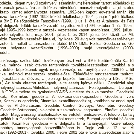
eodézia, Idegen nyelvű szaknyelvi szeminárium) keretében tartott előadásoka
torának javaslatára az illetékes művelődési miniszterhelyettes a „címzete
ktatói címet adományozta számára. 1992-ben kapott egyetemi tanári ki
ézia Tanszékre (1992–1993 között félállásban). 1994. január 1-jétől főállás
 a BME Felsőgeodézia Tanszéken (1999. július 1. óta az Általános- és Fel
) dolgozik. Előbb tanszékvezető-helyettes volt (1994. október 1. és 1995. 
majd 1995–1999 között a tanszék vezetésére kapott megbízást. 1999. július 1
zető-helyettes lett, majd 2001. július 1. és 2014. június 30. között az Ált
zia Tanszék vezetését látta el, így közel 20 évig volt tanszékvezető-helyett
ezető. E mellett a tanszéken működő MTA–BME Fizikai Geodézia és Geo
oport helyettes vezetőjeként (1996–2000) majd vezetőjeként (2000
edett.
unkássága széles körű. Tevékenyen részt vett a BME Építőmérnöki Kar fö
atikai mérnöki szak ötéves tantervének továbbfejlesztésében, továbbá a s
s doktori képzésének egyik megszervezője és irányítója volt. 2006-tól a fö
atikai mérnöki mesterszak szakfelelőse. Előadóként rendszeresen tanított
 (korábban az ötéves, a jelenlegi képzési formában pedig a BSc-, MS
.) Az általa oktatott tantárgyak, a teljesség igénye nélkül: Geodéziai alap
 helymeghatározás/Műholdas helymeghatározás, Felsőgeodézia, Európai 
, A GPS elmélete és gyakorlata/GNSS elmélete és alkalmazása, Geodéziai
etek, Kozmikus geodézia. A doktoranduszképzésben: Geodéziai vonat
k, Kozmikus geodézia, Dinamikai szatellitageodézia), korábban az angol nye
c- és PhD-kurzusain: Geodetic Control Surveys, Geometric Geodesy, 
Geodetic Astronomy), valamint a szakmérnöki tagozaton: Elméleti geodézi
tok, Magyarországi alaphálózatok és vetületi rendszerek. A felsorolt tantá
 például: a Geodéziai vonatkoztatási rendszerek, Európai geodéziai hálózato
zatok, Kozmikus geodézia – ő dolgozta ki a tananyagát. Közreműködöt
antárgy tananyagának összeállításában is. Tagja volt a 12. sz. Ál
nak (1992–2001), továbbá 2000, illetve 2001 óta elnöke a „Geodéziai alapmu