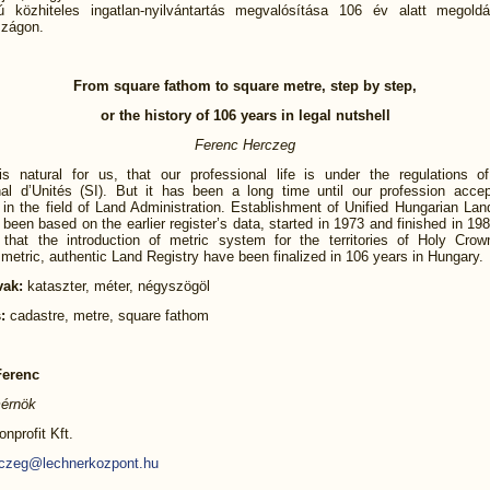
ú közhiteles ingatlan-nyilvántartás megvalósítása 106 év alatt megoldá
zágon.
From square fathom to square metre, step by step,
or the history of 106 years in legal nutshell
Ferenc Herczeg
is natural for us, that our professional life is under the regulations 
onal d’Unités (SI). But it has been a long time until our profession acce
 in the field of Land Administration. Establishment of Unified Hungarian Lan
been based on the earlier register’s data, started in 1973 and finished in 1
 that the introduction of metric system for the territories of Holy Cro
 metric, authentic Land Registry have been finalized in 106 years in Hungary.
vak:
kataszter, méter, négyszögöl
:
cadastre, metre, square fathom
Ferenc
érnök
nprofit Kft.
rczeg@lechnerkozpont.hu