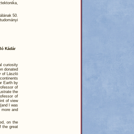
ztektonika,
lálának 50.
tudományi
ló Kádár
 curiosity
cen donated
y of László
continents
ur Earth by
rofessor of
ustrate the
ofessor of
int of view
 (and I was
me more and
ed, on the
 the great