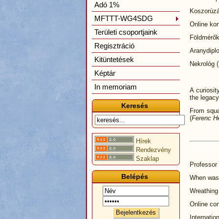
Adó 1%
Koszorúz
MFTTT-WG4SDG
Online ko
Területi csoportjaink
Földmérők
Regisztráció
Aranydi
Kitüntetések
Nekrológ
Képtár
In memoriam
A curiosi
the legacy
Keresés
From squar
(
Ferenc H
Hírek
Rendezvény
Szaklap
Professor
Belépés
When was 
Wreathing
Online co
Internati