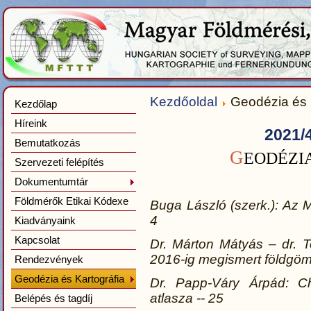
Kezdőoldal
Geodézia és 
Kezdőlap
Híreink
2021/
Bemutatkozás
G
EODÉZI
Szervezeti felépítés
Dokumentumtár
Földmérők Etikai Kódexe
Buga László (szerk.): Az
4
Kiadványaink
Kapcsolat
Dr. Márton Mátyás – dr. 
2016-ig megismert földgöm
Rendezvények
Geodézia és Kartográfia
Dr. Papp-Váry Árpád: Cho
atlasza -- 25
Belépés és tagdíj