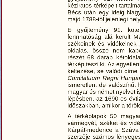
kéziratos térképeit tartal
Bécs után egy ideig Nag
majd 1788-tól jelenlegi he
E gyűjtemény 91. köte
fennhatóság alá került M
székeinek és vidékeinek k
oldalas, össze nem kapc
részét 68 darab kétoldal
térkép teszi ki. Az egyetl
keltezése, se valódi címe
Comitatuum Regni Hunga
ismeretlen, de valószínű, 
magyar és német nyelvet is
lépésben, az 1690-es évti
időszakban, amikor a török k
A térképlapok 50 magyaro
vármegyét, széket és vidé
Kárpát-medence a Száva v
szerzője számos lényeges t