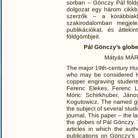
sorban – Gönczy Pál földg
dolgozat egy három cikkbő
szerzők – a korábbiak
szakirodalomban megjele
publikációkat, és áttek
földgömbjeit.
Pál Gönczy’s globe
Mátyás MÁ
The major 19th-century Hu
who may be considered Hu
copper engraving student
Ferenc Elekes, Ferenc Le
Móric Schirkhuber, Ján
Kogutowicz. The named gl
the subject of several stud
journal. This paper – the la
the globes of Pál Gönczy. Th
articles in which the aut
publications on Gönczy’s g