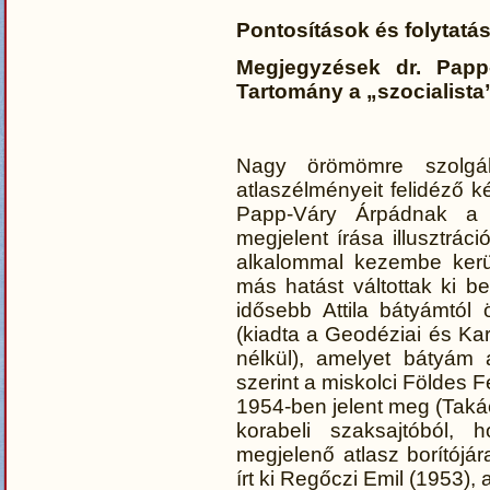
Pontosítások és folytat
Megjegyzések dr. Pap
Tartomány a „szocialist
Nagy örömömre szolgá
atlaszélményeit felidéző k
Papp-Váry Árpádnak a s
megjelent írása illusztrá
alkalommal kezembe kerü
más hatást váltottak ki 
idősebb Attila bátyámtól 
(kiadta a Geodéziai és Ka
nélkül), amelyet bátyám
szerint a miskolci Földes 
1954-ben jelent meg (Taká
korabeli szaksajtóból,
megjelenő atlasz borítójár
írt ki Regőczi Emil (1953)