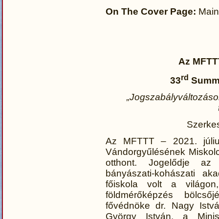
On The Cover Page:
Main 
Az MFTT
rd
33
Summit
„Jogszabályváltozáso
Szerkes
Az MFTTT – 2021. júliu
Vándorgyűlésének Miskolc
otthont. Jogelődje az
bányászati-kohászati ak
főiskola volt a világo
földmérőképzés bölcső
fővédnöke dr. Nagy Istvá
György István, a Minisz