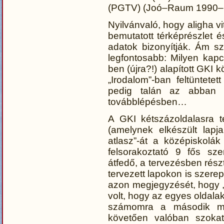
(PGTV) (Joó–Raum 1990–
Nyilvánvaló, hogy aligha vi
bemutatott térképrészlet és
adatok bizonyítják. Ám s
legfontosabb: Milyen kapc
ben (újra?!) alapított GKI
„Irodalom”-ban feltüntetet
pedig talán az abban s
továbblépésben…
A GKI kétszázoldalasra te
(amelynek elkészült lapj
atlasz”-át a középiskolá
felsorakoztató 9 fős sze
átfedő, a tervezésben rész
tervezett lapokon is szer
azon megjegyzését, hogy „
volt, hogy az egyes oldalak
számomra a második megl
követően valóban szoka