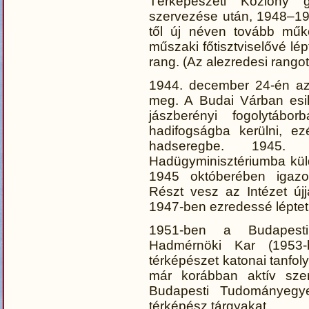
Térképészeti Közlöny 
szervezése után, 1948–1950
től új néven tovább műk
műszaki főtisztviselővé lé
rang. (Az alezredesi rango
1944. december 24-én az 
meg. A Budai Várban esi
jászberényi fogolytábo
hadifogságba kerülni, ez
hadseregbe. 1945.
Hadügyminisztériumba küldi
1945 októberében igazol
Részt vesz az Intézet új
1947-ben ezredessé lépteti
1951-ben a Budapesti
Hadmérnöki Kar (1953-
térképészet katonai tanfo
már korábban aktív sze
Budapesti Tudományegyet
térképész tárgyakat.