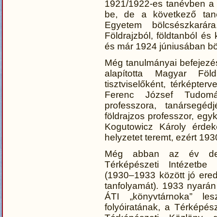
1921/1922-es tanévben a 
be, de a következő tan
Egyetem bölcsészkarár
Földrajzból, földtanból és 
és már 1924 júniusában bö
Még tanulmányai befejezé
alapította Magyar Föld
tisztviselőként, térképte
Ferenc József Tudomá
professzora, tanársegé
földrajzos professzor, egy
Kogutowicz Károly érdek
helyzetet teremt, ezért 19
Még abban az év dec
Térképészeti Intézetbe 
(1930–1933 között jó ered
tanfolyamát). 1933 nyarán 
ÁTI „könyvtárnoka” le
folyóiratának, a Térképés