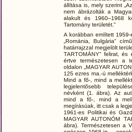
állítása is, mely szerint „
nem ábrázolták a Magya
alakult és 1960–1968 k
Tartomány területét.”
A korábban említett 1959-
„Románia, Bulgária” című
határrajzzal megjelölt t
TARTOMÁNY” felirat, és e
értve természetesen a t
oldalon „MAGYAR AUTONÓ
125 ezres ma.-ú melléktér
Mind a fő-, mind a mellé
legjelentősebb települ
névként (1. ábra). Az au
mind a fő-, mind a mel
megírásúak, itt csak a leg
1961-es Politikai és Ga
MAGYAR AUTONÓM TARTO
ábra). Természetesen a Vi
egészen 1968-ig – ennek