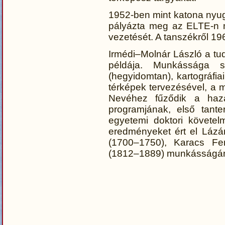
1952-ben mint katona nyug
pályázta meg az ELTE-n 
vezetését. A tanszékről 19
Irmédi–Molnár László a tud
példája. Munkássága sor
(hegyidomtan), kartográfia
térképek tervezésével, a m
Nevéhez fűződik a haza
programjának, első tante
egyetemi doktori követel
eredményeket ért el Lázá
(1700–1750), Karacs Fe
(1812–1889) munkásságána