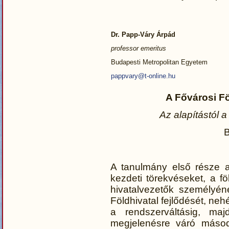
Dr. Papp-Váry Árpád
professor emeritus
Budapesti Metropolitan Egyetem
pappvary@t-online.hu
A Fővárosi Föl
Az alapítástól a
A tanulmány első része a
kezdeti törekvéseket, a föl
hivatalvezetők személyén
Földhivatal fejlődését, ne
a rendszerváltásig, maj
megjelenésre váró másodi