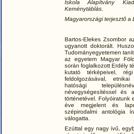
Iskola Alapítvány Ki
Keménytáblás.
Magyarországi terjesztő a 
Bartos-Elekes Zsombor az
ugyanott doktorált. Husz
Tudományegyetemen tanít t
az egyetem Magyar Földr
során foglalkozott Erdély t
kutató térképeivel, rég
feldolgozásával, etnika
hatósági településn
névegységesítéssel és a 
történetével. Folyóiratunk 
éve megjelent és lap
szépirodalmi antológia í
válogatta.
Ezúttal egy nagy ívű, egy