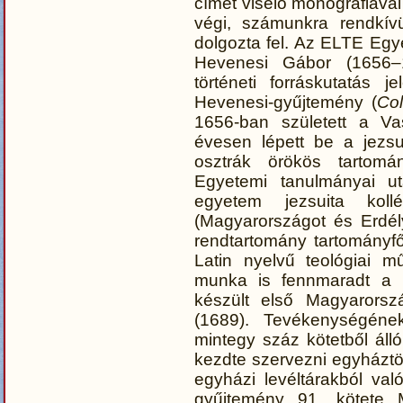
címet viselő monográfiával
végi, számunkra rendkívü
dolgozta fel. Az ELTE Eg
Hevenesi Gábor (1656–17
történeti forráskutatás 
Hevenesi-gyűjtemény (
Col
1656-ban született a Va
évesen lépett be a jezs
osztrák örökös tartomá
Egyetemi tanulmányai ut
egyetem jezsuita kol
(Magyarországot és Erdély
rendtartomány tartományf
Latin nyelvű teológiai m
munka is fennmaradt a n
készült első Magyarorsz
(1689). Tevékenységéne
mintegy száz kötetből áll
kezdte szervezni egyháztör
egyházi levéltárakból val
gyűjtemény 91. kötete 