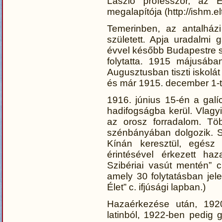
László professzor, az 
megalapítója (http://ishm.e
Temerinben, az antalházi
született. Apja uradalmi g
évvel később Budapestre sod
folytatta. 1915 májusába
Augusztusban tiszti iskolá
és már 1915. december 1-tő
1916. június 15-én a galíc
hadifogságba kerül. Vlagyi
az orosz forradalom. Tö
szénbányában dolgozik. 
Kínán keresztül, egész
érintésével érkezett ha
Szibériai vasút mentén” 
amely 30 folytatásban je
Élet” c. ifjúsági lapban.)
Hazaérkezése után, 1920
latinból, 1922-ben pedig 