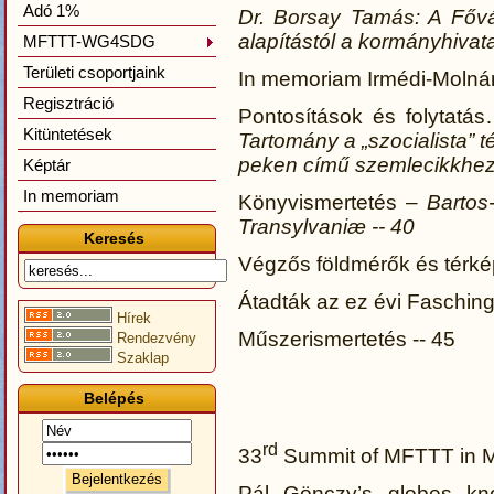
Adó 1%
Dr. Borsay Tamás: A Fővár
alapítástól a kormányhivatal
MFTTT-WG4SDG
Területi csoportjaink
In memoriam Irmédi-Molnár
Regisztráció
Pontosítások és folytat
Kitüntetések
Tartomány a „szocialista” t
peken című szemlecikkhez 
Képtár
In memoriam
Könyvismertetés –
Barto
Transylvaniæ
--
40
Keresés
Végzős földmérők és térké
Átadták az ez évi Fasching 
Hírek
Műszerismertetés -- 45
Rendezvény
Szaklap
Belépés
rd
33
Summit of MFTTT in 
Pál Gönczy’s globes k