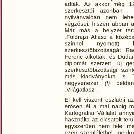
adták. Az akkor még 12 
szerkesztői azonban –
nyilvánvalóan nem lehe
végzősei, hiszen abban a
Már más a helyzet ter
„Földrajzi Atlasz a közé
színnel nyomott) 
szerkesztőbizottságát R
Ferenc alkották, és Duda
diplomát szerzett „új ge
szerkesztőbizottsági szi
más kiadványokra is. T
negyvenezer
(!)
példány
„Világatlasz”.
El kell viszont oszlatni 
erősen él a mai napig m
Kartográfiai Vállalat ann
használta az elcsatolt ter
egyszerűen nem felel me
ezen szemléletbeli megkö