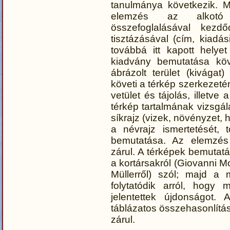
tanulmánya következik. M
elemzés az alkotó
összefoglalásával kezdő
tisztázásával (cím, kiadás
továbbá itt kapott helye
kiadvány bemutatása köv
ábrázolt terület (kivágat)
követi a térkép szerkezeté
vetület és tájolás, illetv
térkép tartalmának vizsgál
síkrajz (vizek, növényzet, 
a névrajz ismertetését, 
bemutatása. Az elemzés
zárul. A térképek bemutatá
a kortársakról (Giovanni M
Müllerről) szól; majd a 
folytatódik arról, hogy 
jelentettek újdonságot. 
táblázatos összehasonlítá
zárul.