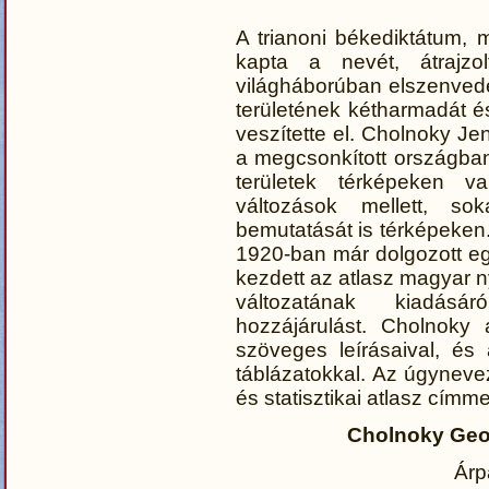
A trianoni békediktátum, m
kapta a nevét, átrajzo
világháborúban elszenved
területének kétharmadát é
veszítette el. Cholnoky J
a megcsonkított országban 
területek térképeken v
változások mellett, so
bemutatását is térképeken.
1920-ban már dolgozott egy
kezdett az atlasz magyar 
változatának kiadás
hozzájárulást. Cholnoky 
szöveges leírásaival, és a
táblázatokkal. Az úgynevez
és statisztikai atlasz címm
Cholnoky Geog
Ár