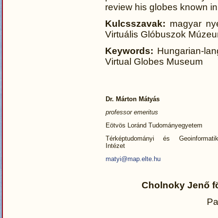
review his globes known in
Kulcsszavak:
magyar nyel
Virtuális Glóbuszok Múze
Keywords:
Hungarian-lan
Virtual Globes Museum
Dr. Márton Mátyás
professor emeritus
Eötvös Loránd Tudományegyetem
Térképtudományi és Geoinformatik
Intézet
matyi@map.elte.hu
Cholnoky Jenő föl
Pa