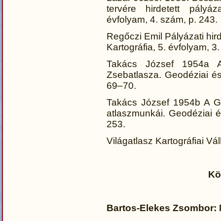
tervére hirdetett pályáz
évfolyam, 4. szám, p. 243.
Regőczi Emil Pályázati hi
Kartográfia, 5. évfolyam, 3
Takács József 1954a A 
Zsebatlasza. Geodéziai és 
69–70.
Takács József 1954b A Geo
atlaszmunkái. Geodéziai és
253.
Világatlasz Kartográfiai Vá
Kö
Bartos-Elekes Zsombor: