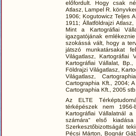
előfordult. Hogy csak n
Atlasz, Lampel R. könyvker
1906; Kogutowicz Teljes At
1911; Állatföldrajzi Atlasz
Mint a Kartográfiai Váll
igazgatójának emlékeznie
szokássá vált, hogy a ter
játszó munkatársakat fe
Világatlasz, Kartográfiai 
Kartográfiai Vállalat, Bp
Földrajzi Világatlasz, Karto
Világatlasz, Cartographi
Cartographia Kft., 2004; A
Cartographia Kft., 2005 stb
Az ELTE Térképtudomá
térképészek nem 1956-
Kartográfiai Vállalatnál a
számára” első kiadása
Szerkesztőbizottságát te
Pécsi Márton, Bognár Gáb