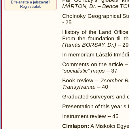
Elfelejtette a jelszavát?
MÁRTON, Dr. – Bence TO
Regisztrálok
Cholnoky Geographical Stat
-
25
History of the Land Office
From the foundation till t
(Tamás BORSAY, Dr.)
--
29
In memoriam László Irmédi
Comments on the article 
“socialistic” maps
--
37
Book review –
Zsombor 
Transylvaniæ
--
40
Graduated surveyors and c
Presentation of this year’s
Instrument review -- 45
Címlapon:
A Miskolci Egye