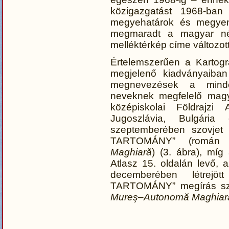
közigazgatást 1968-ban
megyehatárok és megyen
megmaradt a magyar név
melléktérkép címe változott:
Értelemszerűen a Kartogr
megjelenő kiadványaiban
megnevezések a minden
neveknek megfelelő magya
középiskolai Földrajzi
Jugoszlávia, Bulgári
szeptemberében szovjet
TARTOMÁNY” (román me
Maghiară
) (3. ábra), míg 
Atlasz 15. oldalán levő,
decemberében létr
TARTOMÁNY” megírás sze
Mureş–Autonomă Maghiar