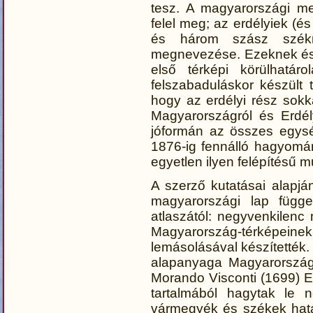
tesz. A magyarországi me
felel meg; az erdélyiek (
és három szász székne
megnevezése. Ezeknek és
első térképi körülhatár
felszabaduláskor készült 
hogy az erdélyi rész sokk
Magyarországról és Erdél
jóformán az összes egysé
1876-ig fennálló hagyomá
egyetlen ilyen felépítésű 
A szerző kutatásai alapj
magyarországi lap függe
atlaszától: negyvenkilen
Magyarország-térképeine
lemásolásával készítették
alapanyaga Magyarország e
Morando Visconti (1699) E
tartalmából hagytak le 
vármegyék és székek határ