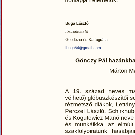
honlapján elérhetők.
Buga László
főszerkesztő
Geodézia és Kartográfia
lbuga54@gmail.com
Gönczy Pál hazánkba
Márton M
A 19. század neves ma
vélhető) glóbuszkészítői s
rézmetsző diákok, Lettán
Perczel László, Schirkhu
és Kogutowicz Manó neve f
és munkáikkal az elmúlt
szakfolyóiratunk hasábj