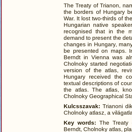
The Treaty of Trianon, nam
the borders of Hungary be
War. It lost two-thirds of th
Hungarian native speake
recognised that in the m
demand to present the deta
changes in Hungary, many 
be presented on maps. I
Berndt in Vienna was al
Cholnoky started negotiat
version of the atlas, re
Hungary received the co
textual descriptions of coun
the atlas. The atlas, k
Cholnoky Geographical Stat
Kulcsszavak:
Trianoni di
Cholnoky atlasz, a világa
Key words:
The Treaty o
Berndt, Cholnoky atlas, pla