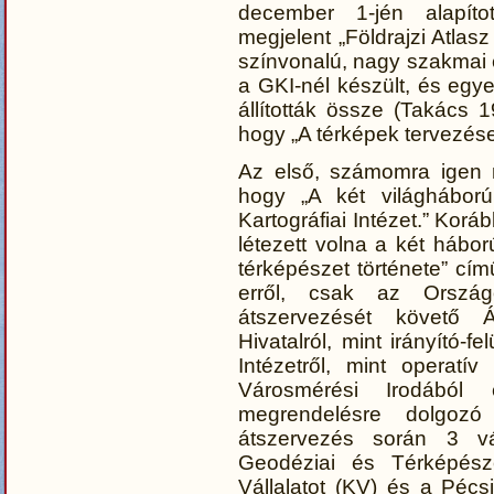
december 1-jén alapítot
megjelent „Földrajzi Atla
színvonalú, nagy szakmai é
a GKI-nél készült, és egy
állították össze (Takács 
hogy „A térképek tervezése 
Az első, számomra igen m
hogy „A két világhábor
Kartográfiai Intézet.” Kor
létezett volna a két hábo
térképészet története” cí
erről, csak az Ország
átszervezését követő Á
Hivatalról, mint irányító-
Intézetről, mint operatív
Városmérési Irodából
megrendelésre dolgozó
átszervezés során 3 vál
Geodéziai és Térképészet
Vállalatot (KV) és a Pécs