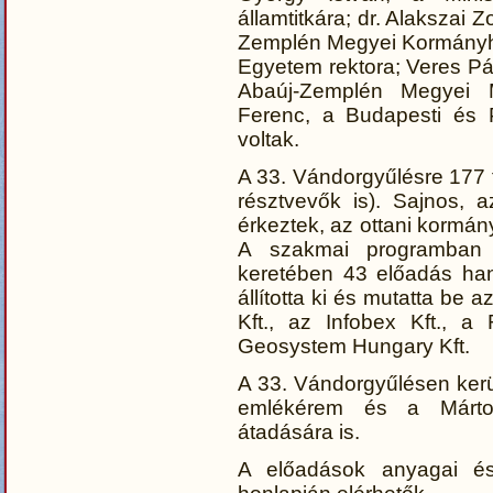
államtitkára; dr. Alakszai
Zemplén Megyei Kormányhiva
Egyetem rektora; Veres Pá
Abaúj-Zemplén Megyei 
Ferenc, a Budapesti és
voltak.
A 33. Vándorgyűlésre 177 f
résztvevők is). Sajnos, 
érkeztek, az ottani kormán
A szakmai programban k
keretében 43 előadás han
állította ki és mutatta be 
Kft., az Infobex Kft., a
Geosystem Hungary Kft.
A 33. Vándorgyűlésen kerü
emlékérem és a Márton 
átadására is.
A előadások anyagai é