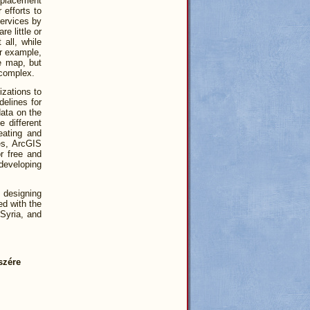
splacement
 efforts to
services by
e little or
all, while
or example,
he map, but
 complex.
izations to
elines for
data on the
e different
eating and
es, ArcGIS
r free and
 developing
, designing
ed with the
 Syria, and
szére