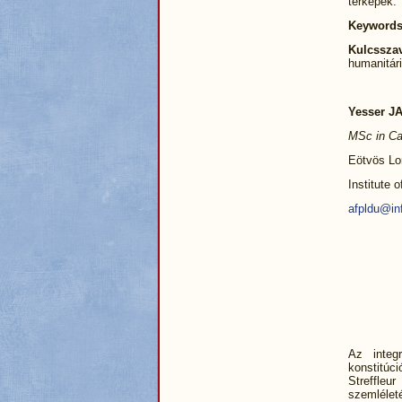
térképek.
Keywords
Kulcssz
humanitár
Yesser J
MSc in Ca
Eötvös Lor
Institute 
afpldu@inf
Az integ
konstitúc
Streffle
szemlélet