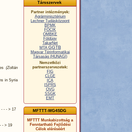
Társszervek
Partner intézmények:
Agrárminisztérium
Lechner Tudásközpont
BPMK
FÖCIK
OMBKE
Földügy
TakarNet
GGTB
MTA
Magyar Térinformatikai
Társaság (HUNAGI)
Nemzetközi
partnerszervezetek:
rces
(Zoltán
FIG
CLGE
ns in Syria
ICA
ISPRS
OVG
SSGK
EMT
- - - > 17
MFTTT-WG4SDG
MFTTT Munkabizottság a
Fenntartható Fejlődési
- - > 19
Célok eléréséért