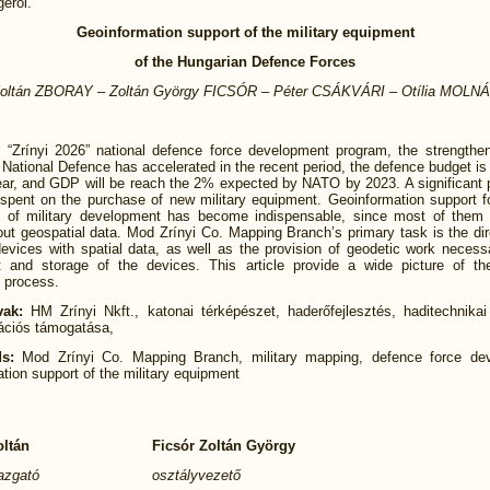
éről.
Geoinformation support of the military equipment
of the Hungarian Defence Forces
oltán ZBORAY – Zoltán György FICSÓR – Péter CSÁKVÁRI – Otília MOLN
e “Zrínyi 2026” national defence force development program, the strengthen
National Defence has accelerated in the recent period, the defence budget is
ar, and GDP will be reach the 2% expected by NATO by 2023. A significant p
 spent on the purchase of new military equipment. Geoinformation support f
 of military development has become indispensable, since most of them
ut geospatial data. Mod Zrínyi Co. Mapping Branch’s primary task is the di
evices with spatial data, as well as the provision of geodetic work necess
and storage of the devices. This article provide a wide picture of the
 process.
vak:
HM Zrínyi Nkft., katonai térképészet, haderőfejlesztés, haditechnika
ációs támogatása,
s:
Mod Zrínyi Co. Mapping Branch, military mapping, defence force de
tion support of the military equipment
oltán
Ficsór Zoltán György
gazgató
osztályvezető