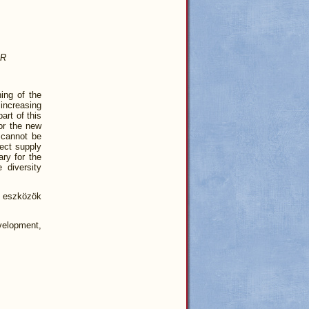
ÁR
ing of the
 increasing
art of this
or the new
 cannot be
rect supply
ary for the
 diversity
i eszközök
velopment,