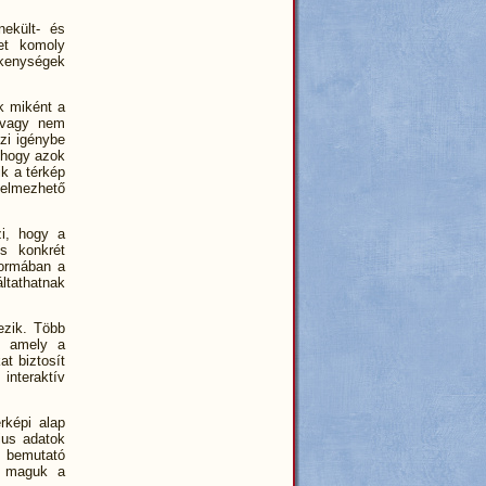
ekült- és
et komoly
ékenységek
k miként a
g vagy nem
zi igénybe
 hogy azok
k a térkép
telmezhető
zi, hogy a
s konkrét
formában a
áltathatnak
ezik. Több
t, amely a
t biztosít
nteraktív
rképi alap
ius adatok
n bemutató
k maguk a