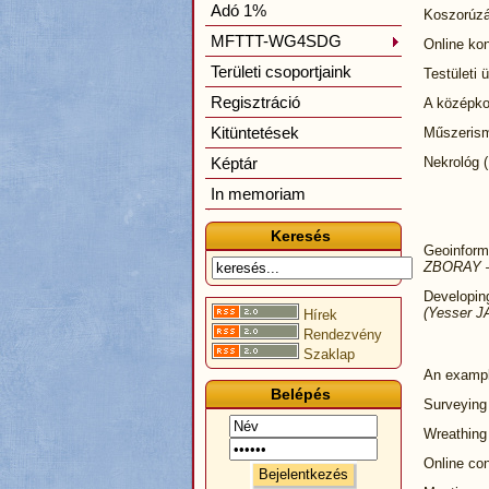
Adó 1%
Koszorúzá
MFTTT-WG4SDG
Online kon
Területi csoportjaink
Testületi 
Regisztráció
A középkor
Kitüntetések
Műszerisme
Képtár
Nekrológ (
In memoriam
Keresés
Geoinform
ZBORAY –
Developing
(Yesser 
Hírek
Rendezvény
Szaklap
An example
Belépés
Surveying 
Wreathing 
Online con