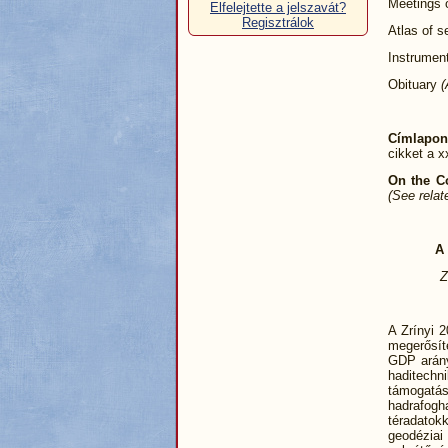
Meetings 
Elfelejtette a jelszavát?
Regisztrálok
Atlas of s
Instrument
Obituary
(
Címlapon
cikket a x
On the C
(See relat
A
Z
A Zrínyi 
megerősít
GDP arányo
haditechni
támogatás
hadrafogh
téradatok
geodéziai