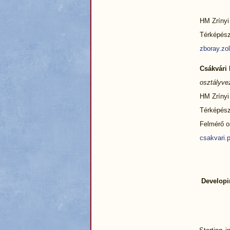
HM Zrínyi 
Térképész
zboray.zo
Csákvári 
osztályve
HM Zrínyi 
Térképész
Felmérő o
csakvari.
Developi