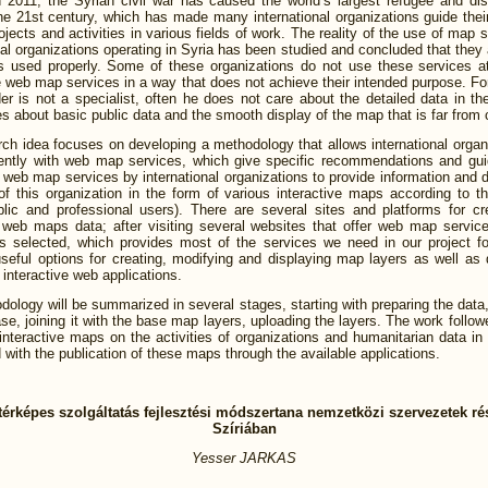
in 2011, the Syrian civil war has caused the world’s largest refugee and di
the 21st century, which has made many international organizations guide their
ojects and activities in various fields of work. The reality of the use of map 
nal organizations operating in Syria has been studied and concluded that they ar
s used properly. Some of these organizations do not use these services at 
 web map services in a way that does not achieve their intended purpose. F
der is not a specialist, often he does not care about the detailed data in t
es about basic public data and the smooth display of the map that is far from
ch idea focuses on developing a methodology that allows international organ
ciently with web map services, which give specific recommendations and guid
 web map services by international organizations to provide information and 
 of this organization in the form of various interactive maps according to th
blic and professional users). There are several sites and platforms for cr
web maps data; after visiting several websites that offer web map servic
s selected, which provides most of the services we need in our project fo
seful options for creating, modifying and displaying map layers as well as
e interactive web applications.
ology will be summarized in several stages, starting with preparing the data
se, joining it with the base map layers, uploading the layers. The work follow
interactive maps on the activities of organizations and humanitarian data in
 with the publication of these maps through the available applications.
érképes szolgáltatás fejlesztési módszertana nemzetközi szervezetek ré
Szíriában
Yesser JARKAS