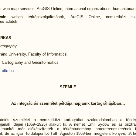
:
web map services, ArcGIS Online, international organizations, humanitarian
avak:
webes térképszolgáltatások,
ArcGIS Online, nemzetközi sze
ius adatok.
ARKAS
rtography
ánd University, Faculty of Informatics
of Cartography and Geoinformatics
.elte.hu
SZEMLE
Az integrációs szemlélet példája napjaink kartográfiájában…
rációs szemlélet a nemzetközi kartográfiai szakirodalomban a térké
iójának idején (1869–1925) alakult ki. A német Emil Sydow és az osztrá
ur munkái már előkészítették a térképtudomány ismeretrendszerének in
ét, de az igazi fordulópontot Tóth Ágoston 1869-ben megjelent könyve, „A he