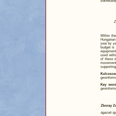
sokrétűség
Z
Within th
Hungarian 
year by ye
budget is
equipment
used witho
of these d
movement 
supporting
Kulcssza
geoinform
Key word
geoinforma
Zboray Z
ágazati i