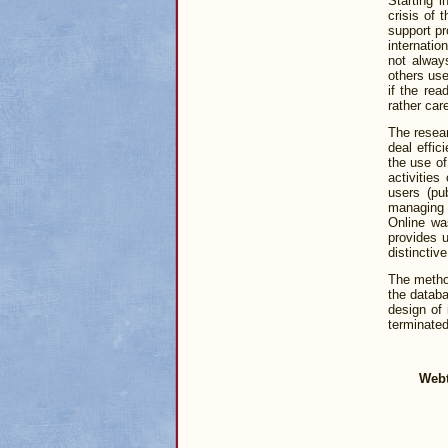
Starting 
crisis of 
support pr
internatio
not alway
others use
if the rea
rather car
The resear
deal effi
the use of
activities
users (pu
managing 
Online wa
provides u
distinctiv
The method
the databa
design of 
terminated
Webt