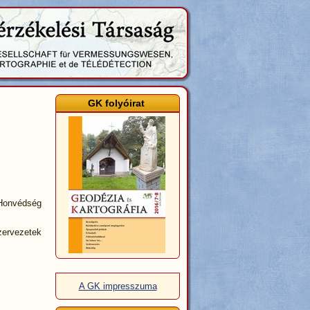
GK folyóirat
Honvédség
zervezetek
A GK impresszuma