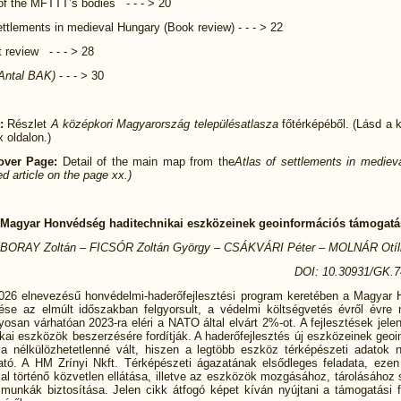
of the MFTTT’s bodies - - - > 20
ettlements in medieval Hungary (Book review) - - - > 22
 review - - - > 28
Antal BAK)
- - - > 30
:
Részlet
A középkori Magyarország településatlasza
főtérképéből. (Lásd a 
x oldalon.)
over Page:
Detail of the main map from the
Atlas of settlements in mediev
ed article on the page xx.)
 Magyar Honvédség haditechnikai eszközeinek geoinformációs támogatá
BORAY Zoltán – FICSÓR Zoltán György – CSÁKVÁRI Péter – MOLNÁR Otíl
DOI: 10.30931/GK.7
2026 elnevezésű honvédelmi-haderőfejlesztési program keretében a Magyar
ése az elmúlt időszakban felgyorsult, a védelmi költségvetés évről évre 
san várhatóan 2023-ra eléri a NATO által elvárt 2%-ot. A fejlesztések jele
kai eszközök beszerzésére fordítják. A haderőfejlesztés új eszközeinek geo
a nélkülözhetetlenné vált, hiszen a legtöbb eszköz térképészeti adatok 
ató. A HM Zrínyi Nkft. Térképészeti ágazatának elsődleges feladata, eze
kal történő közvetlen ellátása, illetve az eszközök mozgásához, tárolásához
 munkák biztosítása. Jelen cikk átfogó képet kíván nyújtani a támogatási 