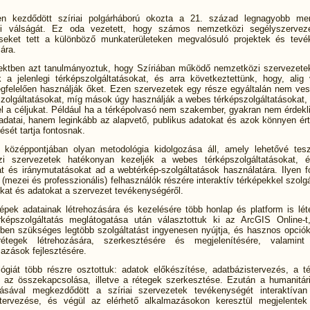
en kezdődött szíriai polgárháború okozta a 21. század legnagyobb men
tési válságát. Ez oda vezetett, hogy számos nemzetközi segélyszervez
éseket tett a különböző munkaterületeken megvalósuló projektek és tev
ára.
jektben azt tanulmányoztuk, hogy Szíriában működő nemzetközi szervezete
k a jelenlegi térképszolgáltatásokat, és arra következtettünk, hogy, ali
gfelelően használják őket. Ezen szervezetek egy része egyáltalán nem ves
szolgáltatásokat, míg mások úgy használják a webes térképszolgáltatásokat,
el a céljukat. Például ha a térképolvasó nem szakember, gyakran nem érdekli
 adatai, hanem leginkább az alapvető, publikus adatokat és azok könnyen ér
ését tartja fontosnak.
 középpontjában olyan metodológia kidolgozása áll, amely lehetővé tes
zi szervezetek hatékonyan kezeljék a webes térképszolgáltatásokat, é
at és iránymutatásokat ad a webtérkép-szolgáltatások használatára. Ilyen 
(mezei és professzionális) felhasználók részére interaktív térképekkel szolg
ókat és adatokat a szervezet tevékenységéről.
épek adatainak létrehozására és kezelésére több honlap és platform is lét
képszolgáltatás meglátogatása után választottuk ki az ArcGIS Online-
kben szükséges legtöbb szolgáltatást ingyenesen nyújtja, és hasznos opcióka
rétegek létrehozására, szerkesztésére és megjelenítésére, valamint i
azások fejlesztésére.
ógiát több részre osztottuk: adatok előkészítése, adatbázistervezés, a té
k az összekapcsolása, illetve a rétegek szerkesztése. Ezután a humanitár
lásával megkezdődött a szíriai szervezetek tevékenységét interaktíva
 tervezése, és végül az elérhető alkalmazásokon keresztül megjelente