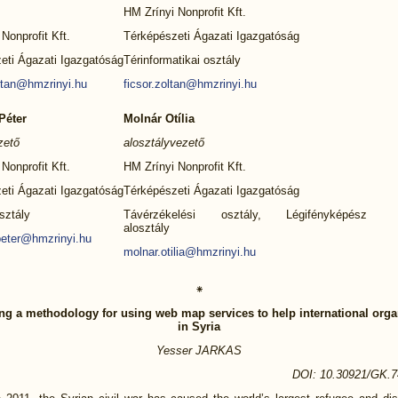
HM Zrínyi Nonprofit Kft.
Nonprofit Kft.
Térképészeti Ágazati Igazgatóság
eti Ágazati Igazgatóság
Térinformatikai osztály
ltan@hmzrinyi.hu
ficsor.zoltan@hmzrinyi.hu
Péter
Molnár Otília
zető
alosztályvezető
Nonprofit Kft.
HM Zrínyi Nonprofit Kft.
eti Ágazati Igazgatóság
Térképészeti Ágazati Igazgatóság
sztály
Távérzékelési osztály, Légifényképész
alosztály
peter@hmzrinyi.hu
molnar.otilia@hmzrinyi.hu
⁕
ng a methodology for using web map services to help international orga
in Syria
Yesser JARKAS
DOI: 10.30921/GK.7