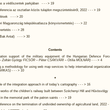
s a védőszentek parkjában - - - > 19
ferencia az osztatlan közös tulajdon megszüntetéséről, 2022 - - - > 19
ülések - - - > 20
i Magyarország településatlasza (könyvismertetés) - - - > 22
rtetés - - - > 28
Bak Antal) - - - > 30
Contents
ation support of the military equipment of the Hungarian Defence Fo
 Zoltán György FICSÓR – Péter CSÁKVÁRI – Otília MOLNÁR)
- - - > 4
 a methodology for using web map services to help international organizatio
JARKAS)
- - - > 10
⁕
 of the integration approach in of today’s cartography - - - > 16
works of the children’s railway built between Széchenyi Hill and Hűvösvölgy 
in the memorial park of the patron saints - - - > 19
ference on the termination of undivided ownership of agricultural land, 2022 - 