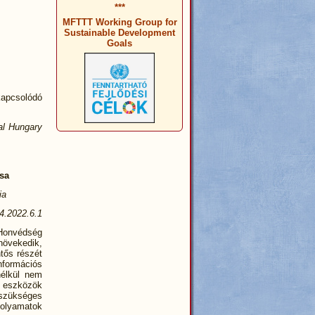
***
MFTTT Working Group for
Sustainable Development
Goals
kapcsolódó
al Hungary
sa
ia
4.2022.6.1
 Honvédség
növekedik,
ntős részét
információs
nélkül nem
n eszközök
 szükséges
folyamatok