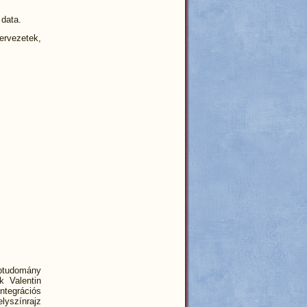
 data.
rvezetek,
ptudomány
k Valentin
tegrációs
lyszínrajz