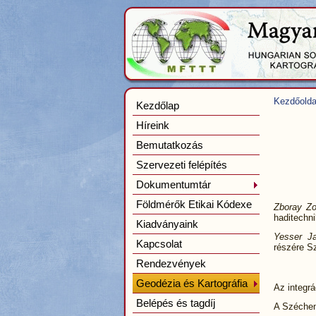
Kezdőolda
Kezdőlap
Híreink
Bemutatkozás
Szervezeti felépítés
Dokumentumtár
Földmérők Etikai Kódexe
Zboray Zo
haditechni
Kiadványaink
Yesser J
Kapcsolat
részére Sz
Rendezvények
Geodézia és Kartográfia
Az integrá
Belépés és tagdíj
A Széchen