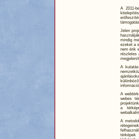
A 2011-b
kitelepí
erőfeszít
támogatás
Jelen pro
használjá
mindig me
ezeket a 
nem érik 
részletes
megjelenít
A kutatás
nemzetkö
ajánlások
különböző 
informáci
A webtérk
webes tér
projektün
a térkép
webalkalm
A metodol
rétegeine
felhaszná
térképek