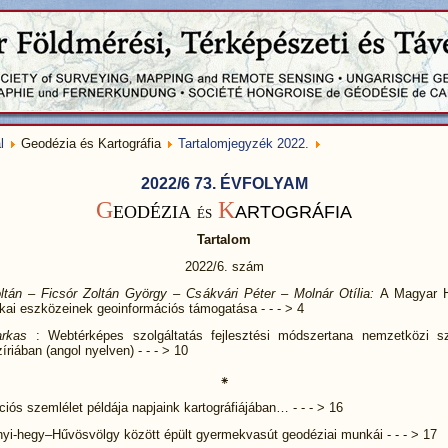
l
Geodézia és Kartográfia
Tartalomjegyzék 2022.
2022/6 73. ÉVFOLYAM
G
K
EODÉZIA
ARTOGRÁFIA
ÉS
Tartalom
2022/6. szám
ltán – Ficsór Zoltán György – Csákvári Péter – Molnár Otília:
A Magyar 
kai eszközeinek geoinformációs támogatása - - - > 4
arkas
: Webtérképes szolgáltatás fejlesztési módszertana nemzetközi s
íriában (angol nyelven) - - - > 10
⁕
ciós szemlélet példája napjaink kartográfiájában… - - - > 16
yi-hegy–Hűvösvölgy között épült gyermekvasút geodéziai munkái - - - > 17