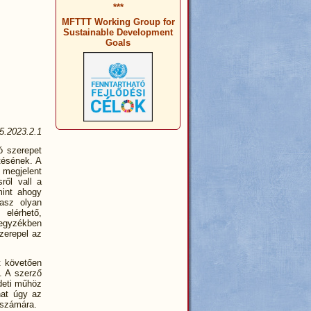
***
MFTTT Working Group for
Sustainable Development
Goals
5.2023.2.1
ó szerepet
etésének. A
megjelent
ről vall a
mint ahogy
lasz olyan
elérhető,
jegyzékben
szerepel az
t követően
s. A szerző
edeti műhöz
hat úgy az
k számára.