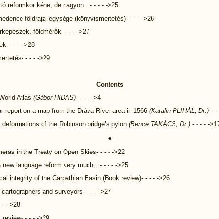
ító reformkor kéne, de nagyon…- - - - ->25
edence földrajzi egysége (könyvismertetés)- - - - ->26
rképészek, földmérők- - - - ->27
ek- - - - ->28
rtetés- - - - ->29
Contents
 World Atlas
(Gábor HIDAS)
- - - - ->4
r report on a map from the Dráva River area in 1566
(Katalin PLIHÁL, Dr.)
- -
 deformations of the Robinson bridge’s pylon
(Bence TAKÁCS, Dr.)
- - - - ->1
⁕
meras in the Treaty on Open Skies- - - - ->22
 new language reform very much…- - - - ->25
al integrity of the Carpathian Basin (Book review)- - - - ->26
cartographers and surveyors- - - - ->27
- - ->28
 review- - - - ->29