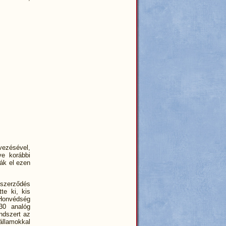
rvezésével,
ve korábbi
ják el ezen
 szerződés
te ki, kis
Honvédség
-30 analóg
endszert az
államokkal