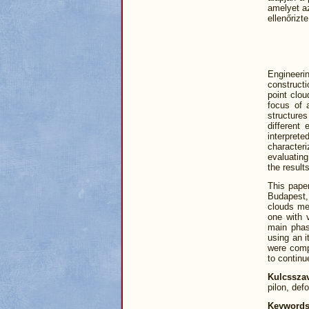
amelyet az
ellenőrizt
Engineeri
construct
point clou
focus of 
structure
different
interpre
characteri
evaluatin
the result
This pape
Budapest, 
clouds mea
one with v
main phas
using an i
were comp
to continu
Kulcssza
pilon, def
Keyword