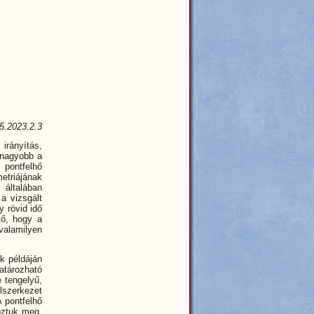
5.2023.2.3
irányítás,
 nagyobb a
 pontfelhő
etriájának
általában
a vizsgált
y rövid idő
tő, hogy a
alamilyen
k példáján
határozható
e tengelyű,
lszerkezet
 pontfelhő
roztuk meg,