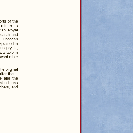
orts of the
role in its
tish Royal
search and
e Hungarian
xplained in
ungary is,
vailable in
 word other
he original
after them.
ve and the
nt editions
aphers, and