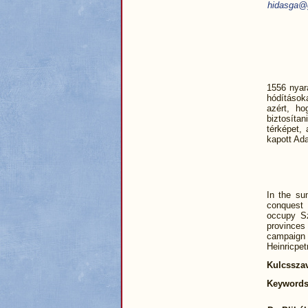
hidasga@
1556 nyar
hódításoka
azért, h
biztosíta
térképet,
kapott Ada
In the su
conquest 
occupy Sz
provinces
campaign i
Heinricpet
Kulcssza
Keyword