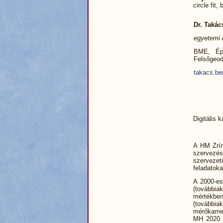
circle fit,
Dr. Taká
egyetemi
BME, Épí
Felsőgeod
takacs.b
Digitális 
A HM Zríny
szervezés
szervezeti
feladatoka
A 2000-es
(továbbia
mértékbe
(továbbia
mérőkamera
MH 2020 j