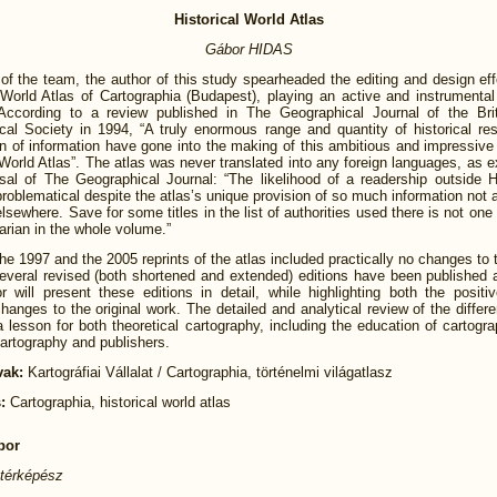
Historical World Atlas
Gábor HIDAS
of the team, the author of this study spearheaded the editing and design eff
 World Atlas of Cartographia (Budapest), playing an active and instrumental 
 According to a review published in The Geographical Journal of the Bri
cal Society in 1994, “A truly enormous range and quantity of historical re
n of information have gone into the making of this ambitious and impressiv
 World Atlas”. The atlas was never translated into any foreign languages, as e
isal of The Geographical Journal: “The likelihood of a readership outside H
roblematical despite the atlas’s unique provision of so much information not a
elsewhere. Save for some titles in the list of authorities used there is not one
rian in the whole volume.”
he 1997 and the 2005 reprints of the atlas included practically no changes to t
everal revised (both shortened and extended) editions have been published 
r will present these editions in detail, while highlighting both the positi
hanges to the original work. The detailed and analytical review of the differe
 lesson for both theoretical cartography, including the education of cartogr
cartography and publishers.
vak:
Kartográfiai Vállalat / Cartographia, történelmi világatlasz
s:
Cartographia, historical world atlas
bor
 térképész