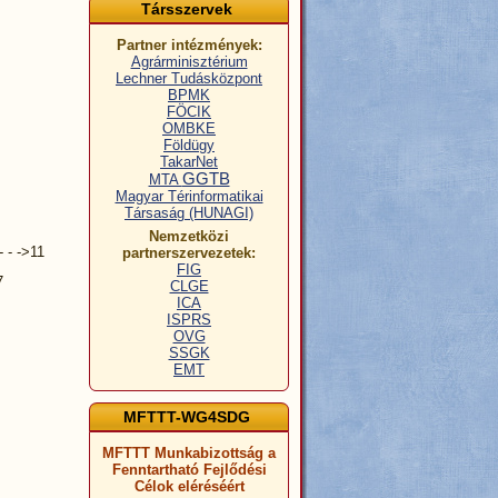
Társszervek
Partner intézmények:
Agrárminisztérium
Lechner Tudásközpont
BPMK
FÖCIK
OMBKE
Földügy
TakarNet
GGTB
MTA
Magyar Térinformatikai
Társaság (HUNAGI)
Nemzetközi
 - - ->11
partnerszervezetek:
FIG
7
CLGE
ICA
ISPRS
OVG
SSGK
EMT
MFTTT-WG4SDG
MFTTT Munkabizottság a
Fenntartható Fejlődési
Célok eléréséért