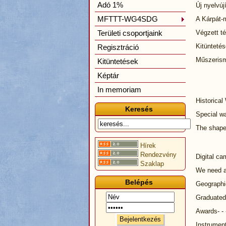
Adó 1%
Új nyelvúj
MFTTT-WG4SDG
A Kárpát-m
Területi csoportjaink
Végzett té
Kitüntetés
Regisztráció
Műszerisme
Kitüntetések
Képtár
In memoriam
Historical
Keresés
Special wa
The shape
Hírek
Rendezvény
Digital ca
Szaklap
We need a
Belépés
Geographic
Graduated 
Awards- - 
Instrument