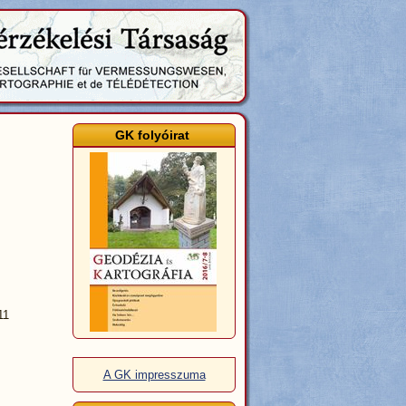
GK folyóirat
11
A GK impresszuma