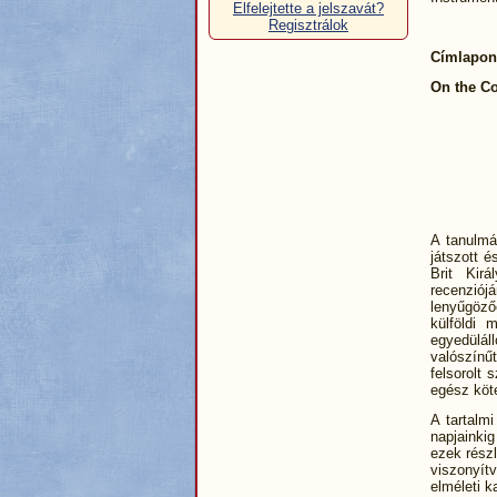
Elfelejtette a jelszavát?
Regisztrálok
Címlapon
On the Co
A tanulmá
játszott é
Brit Kir
recenziój
lenyűgöző
külföldi 
egyedülá
valószínű
felsorolt 
egész köt
A tartalm
napjainkig
ezek részl
viszonyít
elméleti k