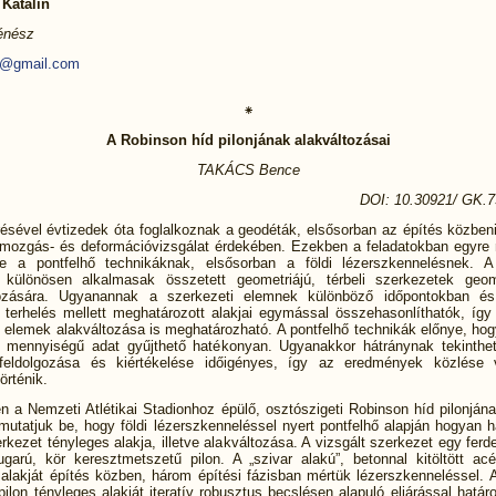
 Katalin
ténész
8@gmail.com
⁕
A Robinson híd pilonjának alakváltozásai
TAKÁCS Bence
DOI: 10.30921/ GK.7
ésével évtizedek óta foglalkoznak a geodéták, elsősorban az építés közbeni 
mozgás- és deformációvizsgálat érdekében. Ezekben a feladatokban egyre
ge a pontfelhő technikáknak, elsősorban a földi lézerszkennelésnek. A
 különösen alkalmasak összetett geometriájú, térbeli szerkezetek geom
ozására. Ugyanannak a szerkezeti elemnek különböző időpontokban és 
 terhelés mellett meghatározott alakjai egymással összehasonlíthatók, így 
 elemek alakváltozása is meghatározható. A pontfelhő technikák előnye, hog
y mennyiségű adat gyűjthető hatékonyan. Ugyanakkor hátránynak tekinthe
feldolgozása és kiértékelése időigényes, így az eredmények közlése v
örténik.
n a Nemzeti Atlétikai Stadionhoz épülő, osztószigeti Robinson híd pilonjána
mutatjuk be, hogy földi lézerszkenneléssel nyert pontfelhő alapján hogyan 
kezet tényleges alakja, illetve alakváltozása. A vizsgált szerkezet egy ferd
ugarú, kör keresztmetszetű pilon. A „szivar alakú”, betonnal kitöltött acé
 alakját építés közben, három építési fázisban mértük lézerszkenneléssel. A
pilon tényleges alakját iteratív robusztus becslésen alapuló eljárással hatá