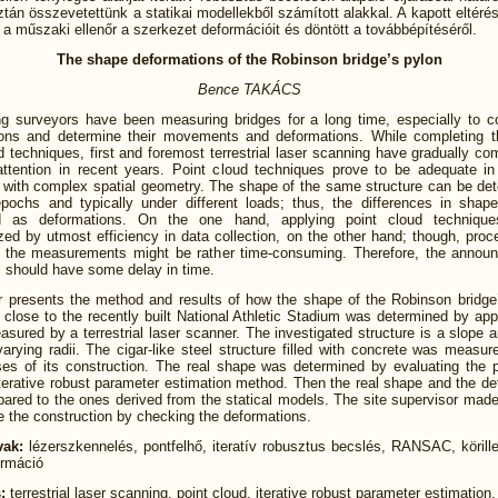
tán összevetettünk a statikai modellekből számított alakkal. A kapott eltéré
e a műszaki ellenőr a szerkezet deformációit és döntött a továbbépítéséről.
The shape deformations of the Robinson bridge’s pylon
Bence TAKÁCS
ng surveyors have been measuring bridges for a long time, especially to con
ions and determine their movements and deformations. While completing t
d techniques, first and foremost terrestrial laser scanning have gradually co
attention in recent years. Point cloud techniques prove to be adequate in
s with complex spatial geometry. The shape of the same structure can be det
 epochs and typically under different loads; thus, the differences in shap
ted as deformations. On the one hand, applying point cloud techniqu
zed by utmost efficiency in data collection, on the other hand; though, pro
g the measurements might be rather time-consuming. Therefore, the annou
s should have some delay in time.
r presents the method and results of how the shape of the Robinson bridge’
close to the recently built National Athletic Stadium was determined by app
sured by a terrestrial laser scanner. The investigated structure is a slope a
arying radii. The cigar-like steel structure filled with concrete was measur
es of its construction. The real shape was determined by evaluating the p
terative robust parameter estimation method. Then the real shape and the d
ared to the ones derived from the statical models. The site supervisor made
e the construction by checking the deformations.
vak:
lézerszkennelés, pontfelhő, iteratív robusztus becslés, RANSAC, körill
ormáció
s:
terrestrial laser scanning, point cloud, iterative robust parameter estimati