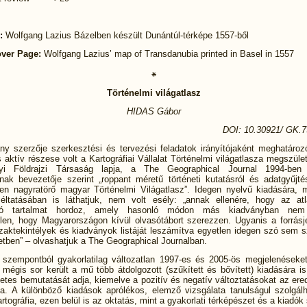
:
Wolfgang Lazius Bázelben készült Dunántúl-térképe 1557-ből
ver Page:
Wolfgang Lazius’ map of Transdanubia printed in Basel in 1557
⁕
Történelmi világatlasz
HIDAS Gábor
DOI: 10.30921/
GK.7
ny szerzője szerkesztési és tervezési feladatok irányítójaként meghatároz
s aktív részese volt a Kartográfiai Vállalat Történelmi világatlasza megszül
ályi Földrajzi Társaság lapja, a The Geographical Journal 1994-ben 
ának bevezetője szerint „roppant méretű történeti kutatásról és adatgyűjtés
en nagyratörő magyar Történelmi Világatlasz”. Idegen nyelvű kiadására, 
méltatásában is láthatjuk, nem volt esély: „annak ellenére, hogy az at
lló tartalmat hordoz, amely hasonló módon más kiadványban nem 
tlen, hogy Magyarországon kívül olvasótábort szerezzen. Ugyanis a forrás
szaktekintélyek és kiadványok listáját leszámítva egyetlen idegen szó sem 
etben” – olvashatjuk a The Geographical Journalban.
i szempontból gyakorlatilag változatlan 1997-es és 2005-ös megjelenéseke
 mégis sor került a mű több átdolgozott (szűkített és bővített) kiadására i
etes bemutatását adja, kiemelve a pozitív és negatív változtatásokat az er
va. A különböző kiadások aprólékos, elemző vizsgálata tanulságul szolgál
artográfia, ezen belül is az oktatás, mint a gyakorlati térképészet és a kiadó