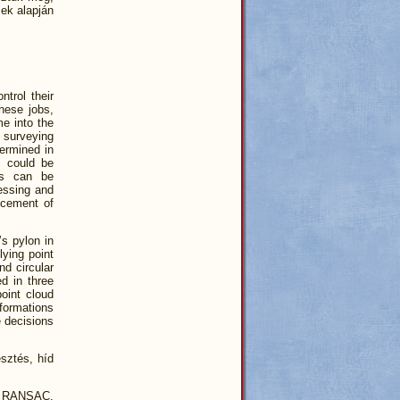
sek alapján
trol their
hese jobs,
me into the
 surveying
ermined in
e could be
es can be
cessing and
ncement of
s pylon in
lying point
nd circular
ed in three
oint cloud
eformations
 decisions
esztés, híd
on, RANSAC,