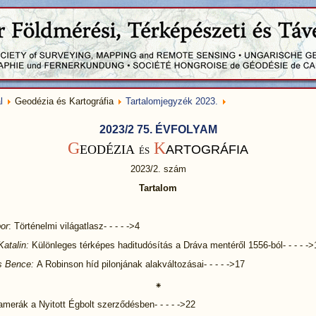
l
Geodézia és Kartográfia
Tartalomjegyzék 2023.
2023/2 75. ÉVFOLYAM
G
K
EODÉZIA
ARTOGRÁFIA
ÉS
2023/2. szám
Tartalom
or
: Történelmi világatlasz- - - - ->4
 Katalin:
Különleges térképes haditudósítás a Dráva mentéről 1556-ból- - - - ->
s Bence:
A Robinson híd pilonjának alakváltozásai- - - - ->17
⁕
kamerák a Nyitott Égbolt szerződésben- - - - ->22