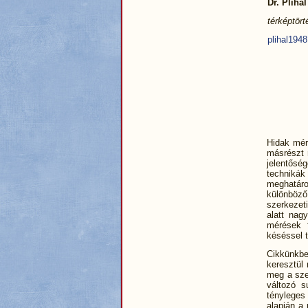
Dr. Plihál
térképtör
plihal194
Hidak mér
másrészt 
jelentősé
technikák
meghatár
különböző
szerkezeti
alatt nag
mérések 
késéssel t
Cikkünkbe
keresztül 
meg a szer
változó s
tényleges
alapján a 