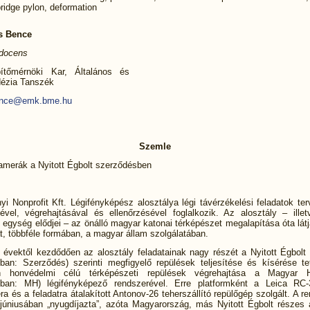
 bridge pylon, deformation
cs Bence
 docens
tőmérnöki Kar, Általános és
ézia Tanszék
ence@emk.bme.hu
Szemle
kamerák a Nyitott Égbolt szerződésben
i Nonprofit Kft. Légifényképész alosztálya légi távérzékelési feladatok te
ével, végrehajtásával és ellenőrzésével foglalkozik. Az alosztály – illet
 egység elődjei – az önálló magyar katonai térképészet megalapítása óta lát
t, többféle formában, a magyar állam szolgálatában.
 évektől kezdődően az alosztály feladatainak nagy részét a Nyitott Égbolt
kban: Szerződés) szerinti megfigyelő repülések teljesítése és kísérése tet
n honvédelmi célú térképészeti repülések végrehajtása a Magyar 
kban: MH) légifényképező rendszerével. Erre platformként a Leica RC
 és a feladatra átalakított Antonov-26 teherszállító repülőgép szolgált. A r
úniusában „nyugdíjazta”, azóta Magyarország, más Nyitott Égbolt részes 