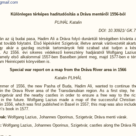
gmail.com
Különleges térképes haditudósítás a Dráva mentéről 1556-ból
PLIHÁL Katalin
DOI: 10.30921/ GK.7
án az új budai pasa, Hadim Ali a Dráva folyó dunántúli térségében kívánta
t tovább folytatni. Első lépésként Szigetvár, illetve annak várövezetét akarta
ogy akár a gazdag osztrák tartományok felé szabad utat tudjon a kés
ni. Az 1556. évi sikeres védekező keresztény hadjáratról Wolfgang Lazius
 amely első alkalommal 1557-ben Baselben jelent meg, majd 1577-ben e tér
m Heinricpetri könyvében is.
Special war report on a map from the Dráva River area in 1566
Katalin PLIHÁL
mmer of 1556, the new Pasha of Buda, Hadim Ali, wanted to continue t
in the Drava River area of the Transdanubian region. As a first step, he
igetvár and the nearby castles in order to ensure a free way to the ric
 in the future. Wolfgang Lazius made a map of the successful Christian
n 1556, which was first published in Basel in 1557; this map was also inclu
ri’s book in 1577.
vak:
Wolfgang Lazius, Johannes Oporinus, Szigetvár, Dráva menti várak.
s:
Wolfgang Lazius, Johannes Oporinus, Szigetvár, castles along the Dráva Ri