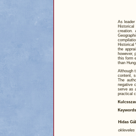
As leader 
Historical
creation.
Geographi
compilatio
Historical
the appra
however, p
this form 
than Hunga
Although t
content, s
The autho
negative c
serve as a
practical 
Kulcssza
Keyword
Hidas Gá
okleveles