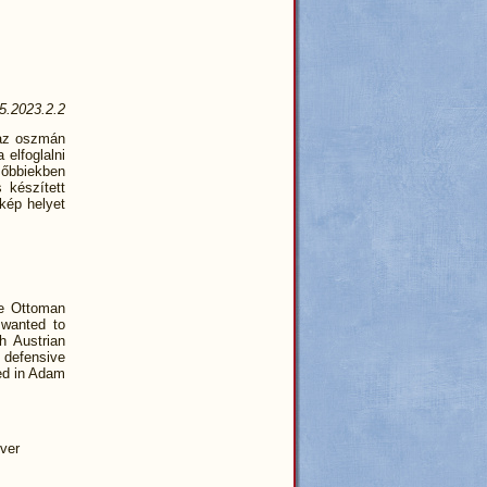
5.2023.2.2
 az oszmán
 elfoglalni
őbbiekben
 készített
kép helyet
he Ottoman
 wanted to
h Austrian
 defensive
ded in Adam
ver