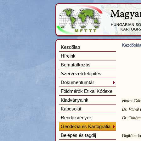
Kezdőolda
Kezdőlap
Híreink
Bemutatkozás
Szervezeti felépítés
Dokumentumtár
Földmérők Etikai Kódexe
Kiadványaink
Hidas Gáb
Kapcsolat
Dr. Plihál
Rendezvények
Dr. Takác
Geodézia és Kartográfia
Belépés és tagdíj
Digitális 