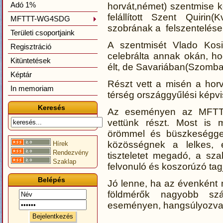
Adó 1%
horvát,német) szentmise k
felállított Szent Quiri
MFTTT-WG4SDG
szobrának a felszentelése,
Területi csoportjaink
A szentmisét Vlado Kos
Regisztráció
celebrálta annak okán, hog
Kitüntetések
élt, de Savariában(Szombat
Képtár
Részt vett a misén a hor
In memoriam
térség országgyűlési képvis
Keresés
Az eseményen az MFTT
vettünk részt. Most is m
örömmel és büszkeséggel
közösségnek a lelkes, 
Hírek
Rendezvény
tiszteletet megadó, a sz
Szaklap
felvonuló és koszorúzó tagja
Belépés
Jó lenne, ha az évenként
földmérők nagyobb s
eseményen, hangsúlyozva