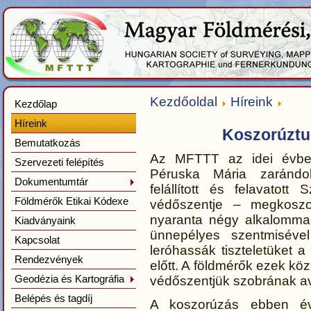
Kezdőoldal
Híreink
Kezdőlap
Híreink
Koszorúztu
Bemutatkozás
Az MFTTT az idei évben
Szervezeti felépítés
Péruska Mária zarándo
Dokumentumtár
felállított és felavato
Földmérők Etikai Kódexe
védőszentje – megkoszo
nyaranta négy alkalommal
Kiadványaink
ünnepélyes szentmiséve
Kapcsolat
leróhassák tiszteletüket
Rendezvények
előtt. A földmérők ezek köz
Geodézia és Kartográfia
védőszentjük szobrának av
Belépés és tagdíj
A koszorúzás ebben év