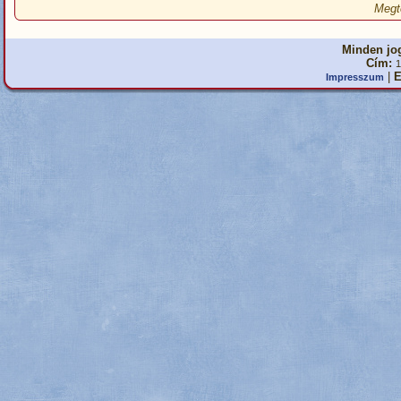
Megt
Minden jog
Cím:
1
|
E
Impresszum