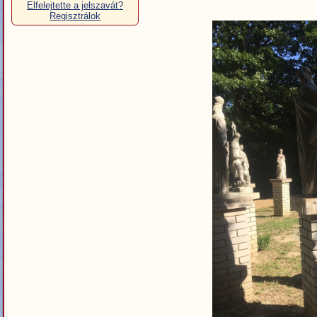
Elfelejtette a jelszavát?
Regisztrálok