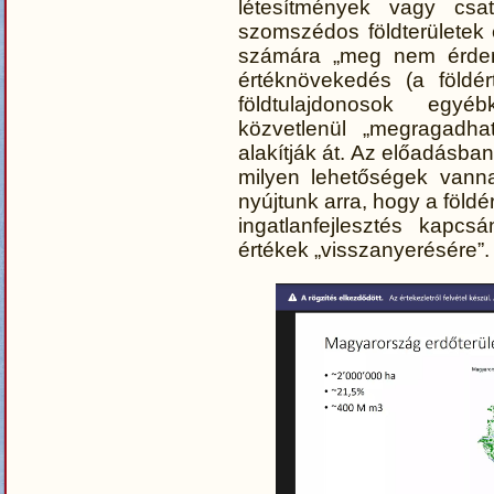
létesítmények vagy csat
szomszédos földterületek 
számára „meg nem érdem
értéknövekedés (a föld
földtulajdonosok egyéb
közvetlenül „megragadhat
alakítják át. Az előadásba
milyen lehetőségek vanna
nyújtunk arra, hogy a földé
ingatlanfejlesztés kapc
értékek „visszanyerésére”.