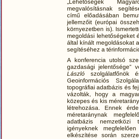
„Lehetőségek Magyaror
megvalósításnak segítésé
című előadásában bemu
jellemzőit (európai össz
környezetben is). Ismertet
megoldási lehetőségeket és
által kínált megoldásokat 
segítéséhez a térinformáci
A konferencia utolsó sze
gazdasági jelentősége” v
László
szolgálatfőnök
Geoinformációs Szolgála
topográfiai adatbázis és f
vázolták, hogy a magyar
közepes és kis méretarányú
létrehozása. Ennek ér
méretaránynak megfelelő
adatbázis nemzetközi 
igényeknek megfelelően 
elkészítése során szerze