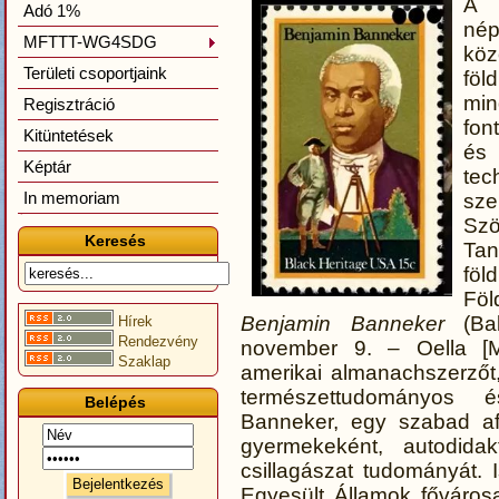
A 
Adó 1%
né
MFTTT-WG4SDG
kö
Területi csoportjaink
föl
mi
Regisztráció
fon
Kitüntetések
és
Képtár
tec
In memoriam
sz
Szö
Keresés
Ta
föl
Föl
Benjamin Banneker
(Bal
Hírek
Rendezvény
november 9. – Oella [M
Szaklap
amerikai almanachszerzőt, 
természettudományos é
Belépés
Banneker, egy szabad af
gyermekeként, autodida
csillagászat tudományát. I
Egyesült Államok főváros