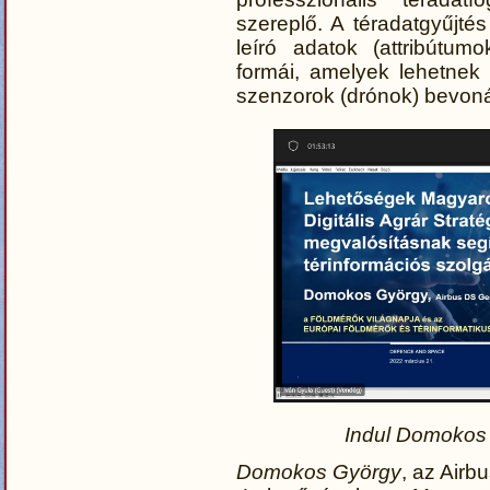
szereplő. A téradatgyűjté
leíró adatok (attribútum
formái, amelyek lehetnek 
szenzorok (drónok) bevon
Indul Domokos 
Domokos György
, az Airb