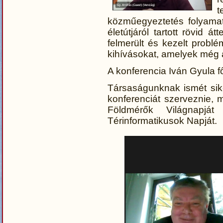
t
közműegyeztetés folyamat
életútjáról tartott rövid á
felmerült és kezelt problé
kihívásokat, amelyek még a
A konferencia Iván Gyula fő
Társaságunknak ismét sik
konferenciát szerveznie,
Földmérők Világnapj
Térinformatikusok Napját.