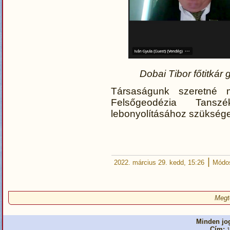
Dobai Tibor főtitkár 
Társaságunk szeretné
Felsőgeodézia Tansz
lebonyolításához szükséges
|
2022. március 29. kedd, 15:26
Módos
Megt
Minden jog
Cím:
1