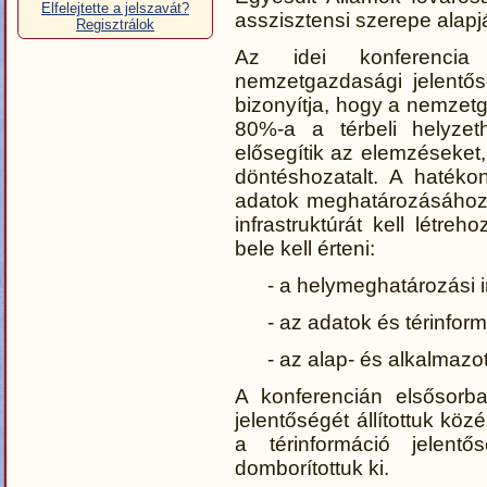
Elfelejtette a jelszavát?
asszisztensi szerepe alapjá
Regisztrálok
Az idei konferencia 
nemzetgazdasági jelentősé
bizonyítja, hogy a nemze
80%‑a a térbeli helyze
elősegítik az elemzéseket,
döntéshozatalt. A hatéko
adatok meghatározásához,
infrastruktúrát kell létre
bele kell érteni:
- a helymeghatározási in
- az adatok és térinform
- az alap- és alkalmazott
A konferencián elsősorba
jelentőségét állítottuk k
a térinformáció jelentő
domborítottuk ki.