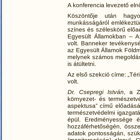
A konferencia levezető el
Köszöntője után hagy
munkásságáról emlékezt
színes és széleskörű elő
Egyesült Államokban – A
volt. Banneker tevékenysé
az Egyesült Államok Föld
melynek számos megoldásá
is átültetni.
Az első szekció címe: „Tér
volt.
Dr. Csepregi István
, a Z
környezet- és természetv
aspektusa” című előadásá
természetvédelmi igazgat
épül. Eredményessége é
hozzáférhetőségén, össz
adatok pontosságán, szük