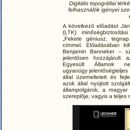
Digitális topográfiai tér
felhasználók igényei sze
A következő előadást
Ján
(LTK) minőségbiztosítási
„Fekete géniusz, tegnap…
címmel. Előadásában kif
Benjamin Banneker – sz
jelentősen hozzájárult 
Egyesült Államok nem
ugyanúgy jelentőségteljes 
által üzemeltetett és fejl
azok által nyújtott szolg
állampolgárok, a magyar
szereplője, vagyis a telj