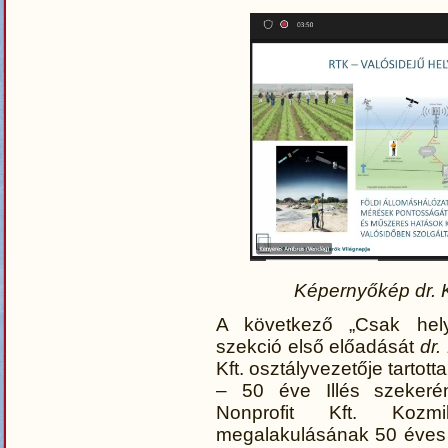
Képernyőkép d
r.
A következő „Csak helym
szekció első előadását
dr
Kft. osztályvezetője tarto
– 50 éve Illés szekeré
Nonprofit Kft. Kozmi
megalakulásának 50 éves 