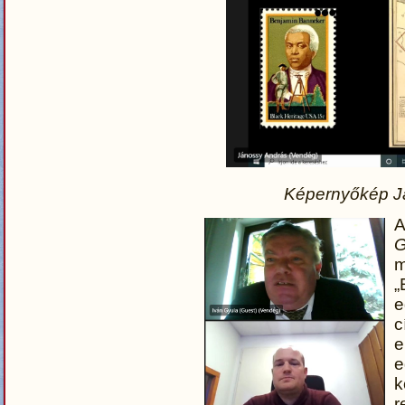
Képernyőkép J
A
G
m
e
c
e
k
r