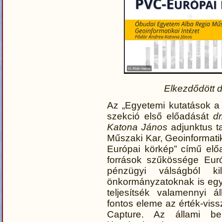
Elkezdődött 
Az „Egyetemi kutatások a
szekció első előadását
d
Katona János
adjunktus t
Műszaki Kar, Geoinformatik
Európai körkép” című elő
források szűkössége Eur
pénzügyi válságból k
önkormányzatoknak is egy
teljesítsék valamennyi á
fontos eleme az érték-viss
Capture. Az állami be