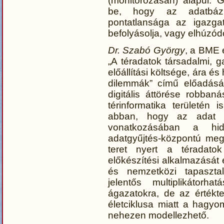
(monitorozásán) alapul. G
be, hogy az adatbázi
pontatlansága az igazga
befolyásolja, vagy elhúzó
Dr. Szabó György
, a BME 
„A téradatok társadalmi, 
előállítási költsége, ára és
dilemmák” című előadásá
digitális áttörése robba
térinformatika területén
abban, hogy az adat a
vonatkozásában a hid
adatgyűjtés-központú me
teret nyert a téradatok
előkészítési alkalmazását 
és nemzetközi tapaszta
jelentős multiplikátor
ágazatokra, de az értékt
életciklusa miatt a hagyo
nehezen modellezhető.