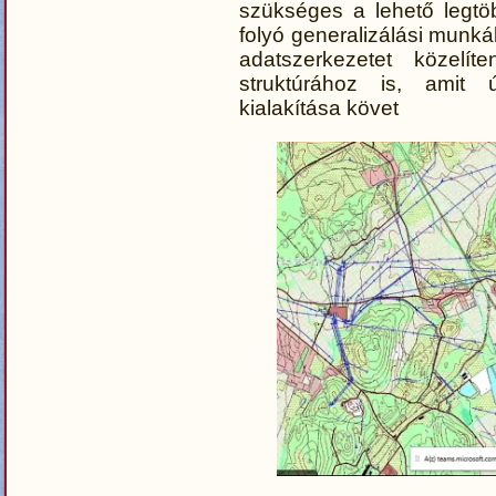
szükséges a lehető legtöbb
folyó generalizálási munká
adatszerkezetet közelít
struktúrához is, amit 
kialakítása követ