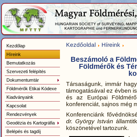
Kezdőoldal
Híreink
Kezdőlap
Híreink
Beszámoló a Földmé
Bemutatkozás
Földmérők és Tér
Szervezeti felépítés
ko
Dokumentumtár
Társaságunk, immár hagy
Földmérők Etikai Kódexe
támogatásával ez évben i
és az Európai Földmérő
Kiadványaink
konferenciát, sajnos még m
Kapcsolat
Konferenciánk fővédnöks
Rendezvények
dr. György István
államtit
Geodézia és Kartográfia
köszönetével tartozunk.
Belépés és tagdíj