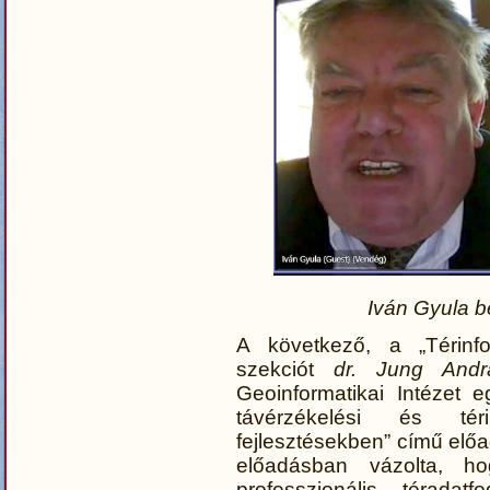
Iván Gyula b
A következő, a „Térin
szekciót
dr. Jung Andr
Geoinformatikai Intézet 
távérzékelési és tér
fejlesztésekben” című előa
előadásban vázolta, 
professzionális téradat