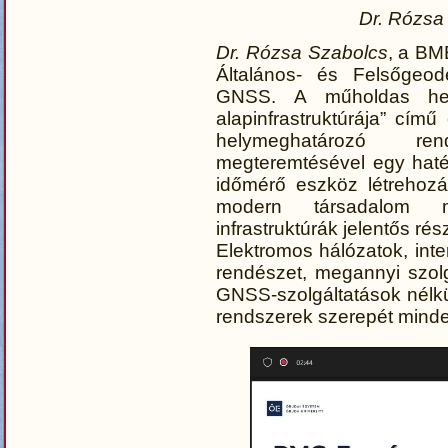
Dr. Rózsa
Dr. Rózsa Szabolcs
, a BM
Általános- és Felsőgeodé
GNSS. A műholdas hely
alapinfrastruktúrája” cím
helymeghatározó ren
megteremtésével egy haté
időmérő eszköz létrehozá
modern társadalom m
infrastruktúrák jelentős r
Elektromos hálózatok, inte
rendészet, megannyi szo
GNSS-szolgáltatások nélkü
rendszerek szerepét mind