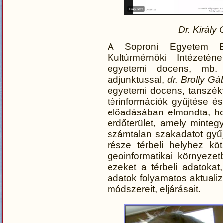
Dr. Királ
A Soproni Egyetem Er
Kultúrmérnöki Intézeté
egyetemi docens, mb. i
adjunktussal,
dr. Brolly Gá
egyetemi docens, tanszékv
térinformációk gyűjtése 
előadásában elmondta, h
erdőterület, amely minte
számtalan szakadatot gyűjt
része térbeli helyhez kö
geoinformatikai környeze
ezeket a térbeli adatokat
adatok folyamatos aktualiz
módszereit, eljárásait.