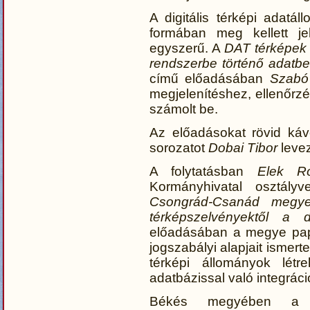
A digitális térképi adat
formában meg kellett je
egyszerű. A
DAT térképek
rendszerbe történő adatbe
című előadásában
Szabó
megjelenítéshez, ellenőrzé
számolt be.
Az előadásokat rövid káv
sorozatot
Dobai Tibor
levez
A folytatásban
Elek Ró
Kormányhivatal osztály
Csongrád-Csanád megye
térképszelvényektől a di
előadásában a megye papí
jogszabályi alapjait isme
térképi állományok létre
adatbázissal való integrác
Békés megyében a dig