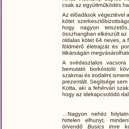
csak az együttműködés hal
Az előadások végeztével 
kötet szerkesztőbizottság
hogy nagyon tetszetős,
összhangban elkészült az 
oldalas kötet 64 neves, a
földmérő életrajzát és po
titkárságán megvásárolhat
A svédasztalos vacsora 
bemutató borkóstoló köv
szakmai és irodalmi ismere
prezentált. Segítsége sem 
Kotta, aki a fehérvári szak
hogy az idekapcsolódó da
…Nagyon nehéz folytatn
hirtelen elhunyt, minden
örvendő
Busics Imre
ko