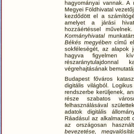
hagyományai vannak. A m
Megyei Földhivatal vezet
kezdődött el a számítógé
amelyet a járási hiva
hozzáértéssel művelne
Kormányhivatal
munkatá
Békés megyében
című el
sokféleségét, az alapok j
hagyva figyelmen kív
részaránytulajdonnal
végrehajtásának bemutatá
Budapest főváros katasz
digitális világból. Logik
rendszerbe kerüljenek, an
része szabatos város
felhasználásával szület
adatok digitális állomá
Ráadásul az alkalmazott di
az országosan használt 
bevezetése, megvalósít