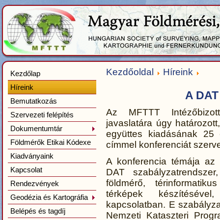
Kezdőoldal
Híreink
Kezdőlap
Híreink
A DAT
Bemutatkozás
Az MFTTT Intézőbizo
Szervezeti felépítés
javaslatára úgy határozo
Dokumentumtár
együttes kiadásának 25 
Földmérők Etikai Kódexe
címmel konferenciát szerve
Kiadványaink
A konferencia témája az 
Kapcsolat
DAT szabályzatrendszer
földmérő, térinformati
Rendezvények
térképek készítésével, 
Geodézia és Kartográfia
kapcsolatban. E szabályza
Belépés és tagdíj
Nemzeti Kataszteri Pro