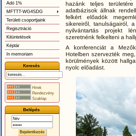
Adó 1%
hazánk teljes területére 
adatbázisok állnak rende
MFTTT-WG4SDG
felkért előadók megeml
Területi csoportjaink
sikereiről, tanulságairól
Regisztráció
nyilvántartás projekt l
szeretnénk felkelteni a hal
Kitüntetések
Képtár
A konferenciát a Mezőkö
Hotelben szervezték meg,
In memoriam
körülmények között hallg
Keresés
nyolc előadást.
Hírek
Rendezvény
Szaklap
Belépés