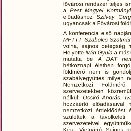
fővárosi rendszer teljes i
a
Pest Megyei Kormányh
előadáshoz
Szilvay Gerg
ugyancsak a Fővárosi földh
A konferencia első napjá
MFTTT Szabolcs-Szatmár-
volna, sajnos betegség m
Helyette
Iván Gyula
a másn
mutatta be
A DAT nemz
hétköznapi életben forg
földmérő nem is gondolj
szabályegyüttes milyen ne
Nemzetközi Földmérő
szervezetekben közreműk
nélkül:
Osskó András
,
Iv
hozzáértő előadásaival n
nemzetközi érdeklődést 
születtek a távolkeleti
szervezeteivel együttmű
Kína, Vietnám). Sajnos n