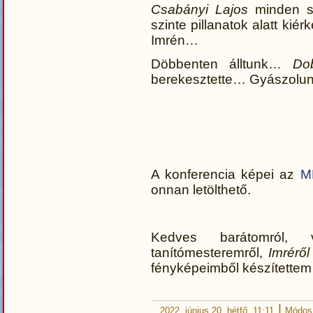
Csabányi Lajos
minden se
szinte pillanatok alatt ki
Imrén…
Döbbenten álltunk…
Do
berekesztette… Gyászol
A konferencia képei az
M
onnan letölthető.
Kedves barátomról, vo
tanítómesteremről,
Imréről
fényképeimből készítette
|
2022. június 20. hétfő, 11:11
Módosí