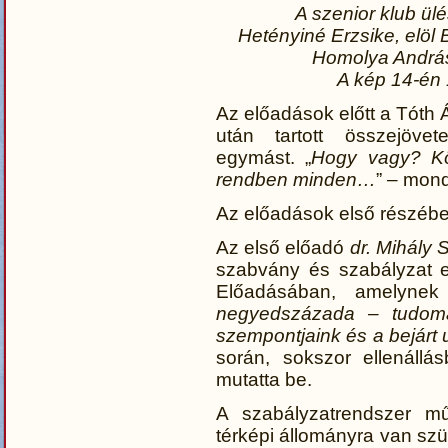
A szenior klub ül
Hetényiné Erzsike, elöl 
Homolya András
A kép 14-én 
Az előadások előtt a Tóth
után tartott összejövet
egymást. „
Hogy vagy? Kö
rendben minden…
” – mond
Az előadások első részéb
Az első előadó
dr. Mihály 
szabvány és szabályzat e
Előadásában, amelyne
negyedszázada – tudomá
szempontjaink és a bejárt 
során, sokszor ellenállá
mutatta be.
A szabályzatrendszer m
térképi állományra van szü