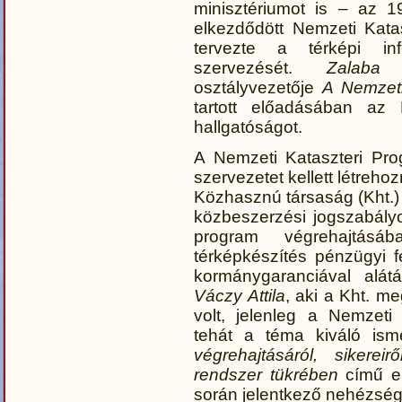
minisztériumot is – az 
elkezdődött Nemzeti Kata
tervezte a térképi in
szervezését.
Zalaba 
osztályvezetője
A Nemzeti
tartott előadásában az
hallgatóságot.
A Nemzeti Kataszteri Pro
szervezetet kellett létreh
Közhasznú társaság (Kht.) 
közbeszerzési jogszabályo
program végrehajtásáb
térképkészítés pénzügyi f
kormánygaranciával alátá
Váczy Attila
, aki a Kht. m
volt, jelenleg a Nemzeti
tehát a téma kiváló is
végrehajtásáról, sikerei
rendszer tükrében
című el
során jelentkező nehézsége