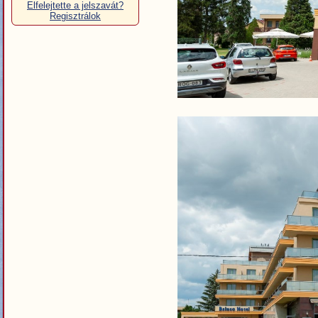
Elfelejtette a jelszavát?
Regisztrálok