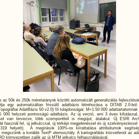
 az 50k és 250k méretarányok közötti automatizált generalizálás fejlesztésér
élja egy automatizáltan frissülő adatbázis létrehozása a DITAB 2.0-bó
 Topográfiai AdatBázis 50 v2.0) fő tulajdonságai: M=1:50 000 adattartalomnak
 000 helyzeti pontosságú adatbázis. Az új verzió, ami 3 éves kifutással,
sel van tervezve, több szempontból is megújul, átalakul. Új ESRI Ar
át használ fel, új jelkulccsal, új térképi megjelenéssel és új szelvényezéssel
319 helyett). A megírások 100%-os kiírattatása attribútumok segítsé
 megszűnik a korábbi TextP elemosztály. A kartografálás közvetlenül az ada
O környezetben zajlik az új MTM jelkulcs felhasználásával.