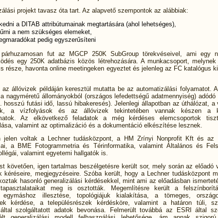
zálási projekt tavasz óta tart. Az alapvető szempontok az alábbiak:
kedni a DITAB attribútumainak megtartására (ahol lehetséges),
zűrni a nem szükséges elemeket,
egmaradókat pedig egyszerűsíteni
t párhuzamosan fut az MGCP 250K SubGroup törekvéseivel, ami egy n
ödés egy 250K adatbázis közös létrehozására. A munkacsoport, melynek
is része, havonta online meetingeken egyeztet és jelenleg az FC katalógus k
az állóvizek példáján keresztül mutatta be az automatizálási folyamatot. A
t a nagyméretű állományokból (országos lefedettségű adatmennyiség) adódó
pl. hosszú futási idő, lassú hibakeresés). Jelenlegi állapotban az úthálózat, a
sek, a vízfolyások és az állóvizek tekintetében vannak készen a ki
amatok. Az elkövetkező feladatok a még kérdéses elemcsoportok tisz
lása, valamint az optimalizáció és a dokumentáció elkészítése lesznek.
 jelen voltak a Lechner tudásközpont, a HM Zrínyi Nonprofit Kft és 
ai, a BME Fotogrammetria és Térinformatika, valamint Általános és Fel
llégái, valamint egyetemi hallgatók is.
t követően, igen tartalmas beszélgetésre került sor, mely során az előadó 
k kéréseire, megjegyzéseire. Szóba került, hogy a Lechner tudásközpont m
koztak hasonló generalizálási kérdésekkel, mint ami az előadásban ismerteté
tapasztalataikat meg is osztották. Megemlítésre került a felszínborítá
k egymáshoz illesztése, topológiájuk kialakítása, a tömeges, ország
ek kérdése, a településrészek kérdésköre, valamint a határon túli, 
által szolgáltatott adatok bevonása. Felmerült továbbá az ESRI által szol
ált generalizálási modell felhasználási lehetősége, ám annak szigor