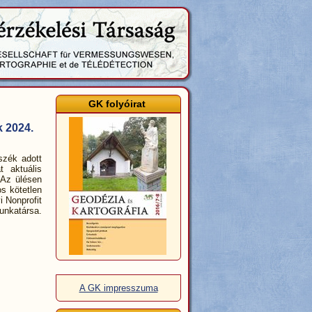
GK folyóirat
 2024.
szék adott
 aktuális
 Az ülésen
s kötetlen
i Nonprofit
unkatársa.
A GK impresszuma