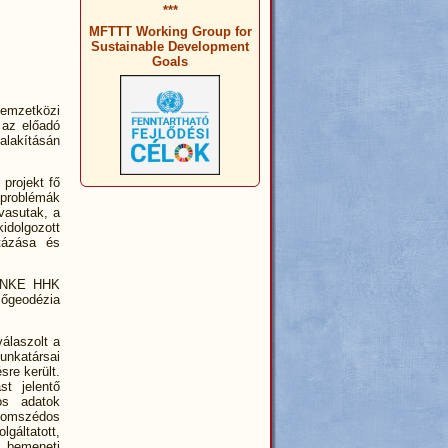
***
MFTTT Working Group for
Sustainable Development
Goals
emzetközi
 az előadó
ialakításán
 projekt fő
 problémák
 vasutak, a
dolgozott
tázása és
az NKE HHK
sőgeodézia
válaszolt a
unkatársai
sre került.
st jelentő
os adatok
szomszédos
gáltatott,
ú bemeneti