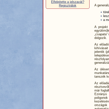
Elfelejtette a jelszavát?
A generali
Regisztrálok
töre
les
a m
A projek
együttműk
„csapata” 
dolgozik.
Az előadó 
kihívásai
jelentik (
települé
részfoly
generalizá
Az ülésen
munkatárs
tanszék ko
Az előadás
résztvevő
már foglal
Ezirányú 
poligono
kezelésén
országok 
automatiz