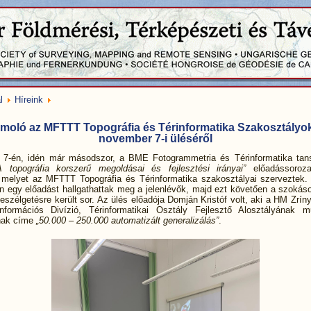
l
Híreink
moló az MFTTT Topográfia és Térinformatika Szakosztályok
november 7-i üléséről
7-én, idén már másodszor, a BME Fotogrammetria és Térinformatika tan
A topográfia korszerű megoldásai és fejlesztési irányai”
előadássorozat
 melyet az MFTTT Topográfia és Térinformatika szakosztályai szerveztek.
en egy előadást hallgathattak meg a jelenlévők, majd ezt követően a szokáso
szélgetésre került sor. Az ülés előadója Domján Kristóf volt, aki a HM Zríny
nformációs Divízió, Térinformatikai Osztály Fejlesztő Alosztályának m
nak címe
„50.000 – 250.000 automatizált generalizálás”
.