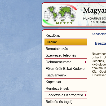
Kezdőolda
Kezdőlap
Híreink
Beszá
Bemutatkozás
November 
Szervezeti felépítés
otthont
„
ülésének,
Dokumentumtár
kivételes
szakmai be
Földmérők Etikai Kódexe
Kft. Geoi
Kiadványaink
Előadásá
Kapcsolat
Rendezvények
Geodézia és Kartográfia
Belépés és tagdíj