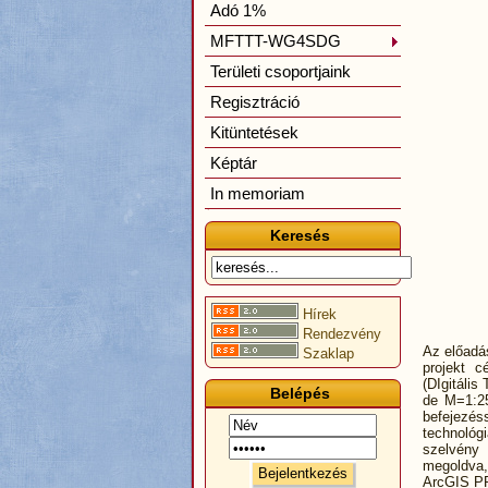
Adó 1%
MFTTT-WG4SDG
Területi csoportjaink
Regisztráció
Kitüntetések
Képtár
In memoriam
Keresés
Hírek
Rendezvény
Az előadás
Szaklap
projekt c
(DIgitális
Belépés
de M=1:25
befejezés
technológi
szelvény 
megoldva,
ArcGIS PR