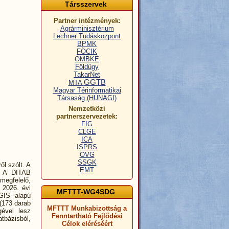
Társszervek
Partner intézmények:
Agrárminisztérium
Lechner Tudásközpont
BPMK
FÖCIK
OMBKE
Földügy
TakarNet
GGTB
MTA
Magyar Térinformatikai
Társaság (HUNAGI)
Nemzetközi
partnerszervezetek:
FIG
CLGE
ICA
ISPRS
OVG
SSGK
ől szólt. A
EMT
l. A DITAB
 megfelelő,
 2026. évi
MFTTT-WG4SDG
cGIS alapú
 (173 darab
MFTTT Munkabizottság a
gével lesz
Fenntartható Fejlődési
tbázisból,
Célok eléréséért