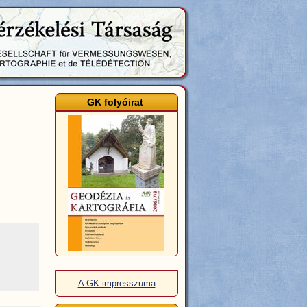
GK folyóirat
A GK impresszuma