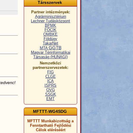
Társszervek
Partner intézmények:
Agrárminisztérium
Lechner Tudásközpont
BPMK
FÖCIK
OMBKE
Földügy
TakarNet
GGTB
MTA
Magyar Térinformatikai
Társaság (HUNAGI)
Nemzetközi
partnerszervezetek:
FIG
CLGE
ICA
kedvenc!
ISPRS
OVG
SSGK
EMT
MFTTT-WG4SDG
MFTTT Munkabizottság a
Fenntartható Fejlődési
Célok eléréséért