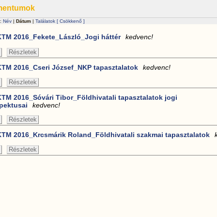
mentumok
 :
Név
|
Dátum
|
Találatok
[ Csökkenő ]
TM 2016_Fekete_László_Jogi háttér
kedvenc!
Részletek
TM 2016_Cseri József_NKP tapasztalatok
kedvenc!
Részletek
TM 2016_Sóvári Tibor_Földhivatali tapasztalatok jogi
pektusai
kedvenc!
Részletek
TM 2016_Krcsmárik Roland_Földhivatali szakmai tapasztalatok
Részletek