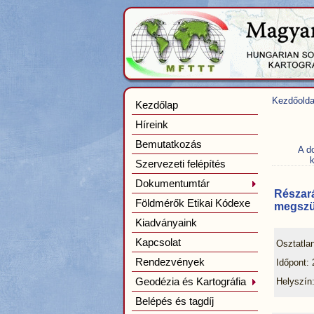
Kezdőolda
Kezdőlap
Híreink
Bemutatkozás
A d
k
Szervezeti felépítés
Dokumentumtár
Részará
Földmérők Etikai Kódexe
megszün
Kiadványaink
Kapcsolat
Osztatlan
Rendezvények
Időpont:
Geodézia és Kartográfia
Helyszín
Belépés és tagdíj