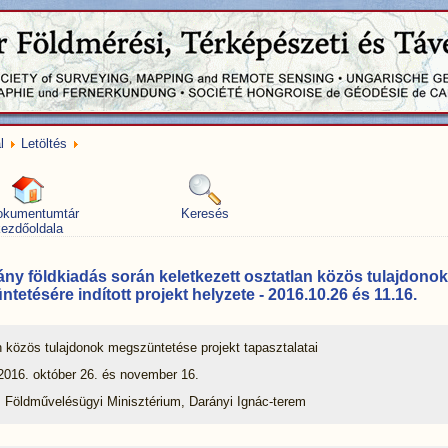
l
Letöltés
okumentumtár
Keresés
ezdőoldala
ny földkiadás során keletkezett osztatlan közös tulajdonok
tetésére indított projekt helyzete - 2016.10.26 és 11.16.
 közös tulajdonok megszüntetése projekt tapasztalatai
 2016. október 26. és november 16.
: Földművelésügyi Minisztérium, Darányi Ignác-terem