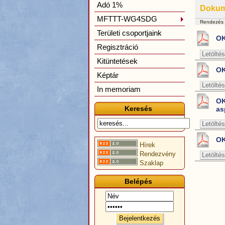
Adó 1%
Doku
MFTTT-WG4SDG
Rendezés
Területi csoportjaink
OK
Regisztráció
Letöltés
Kitüntetések
OK
Képtár
Letöltés
In memoriam
OK
Keresés
as
Letöltés
OK
Hírek
Rendezvény
Letöltés
Szaklap
Belépés