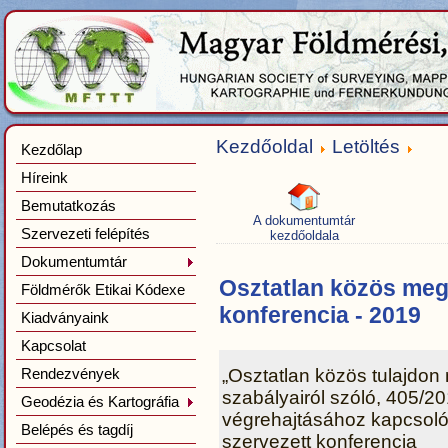
Kezdőoldal
Letöltés
Kezdőlap
Híreink
Bemutatkozás
A dokumentumtár
Szervezeti felépítés
kezdőoldala
Dokumentumtár
Osztatlan közös me
Földmérők Etikai Kódexe
konferencia - 2019
Kiadványaink
Kapcsolat
Rendezvények
„Osztatlan közös tulajdo
szabályairól szóló, 405/201
Geodézia és Kartográfia
végrehajtásához kapcsoló
Belépés és tagdíj
szervezett konferencia