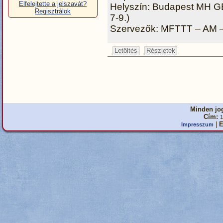
Elfelejtette a jelszavát?
Helyszín: Budapest MH GEO
Regisztrálok
7-9.)
Szervezők: MFTTT – AM
Letöltés
Részletek
Minden jog
Cím:
1
|
E
Impresszum