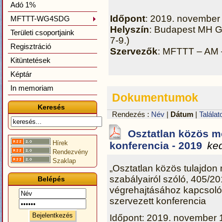
Adó 1%
Időpont
: 2019. november 
MFTTT-WG4SDG
Helyszín
: Budapest MH GE
Területi csoportjaink
7-9.)
Regisztráció
Szervezők
: MFTTT – AM
Kitüntetések
Képtár
In memoriam
Dokumentumok
Keresés
Rendezés :
Név
|
Dátum
|
Találat
Osztatlan közös 
Hírek
konferencia - 2019
ke
Rendezvény
Szaklap
„Osztatlan közös tulajdo
szabályairól szóló, 405/201
Belépés
végrehajtásához kapcsoló
szervezett konferencia
Időpont: 2019. november 1