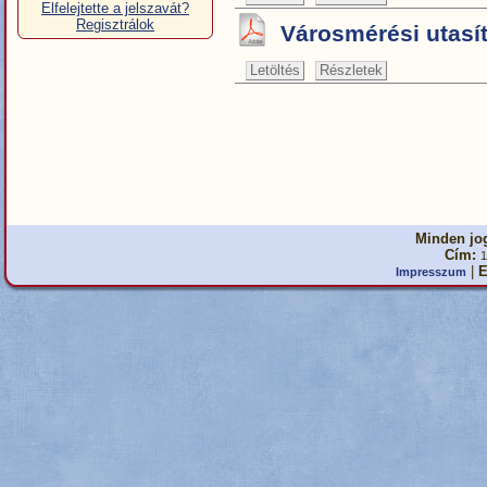
Elfelejtette a jelszavát?
Regisztrálok
Városmérési utasít
Letöltés
Részletek
Minden jog
Cím:
1
|
E
Impresszum