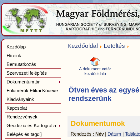
Kezdőoldal
Letöltés
Kezdőlap
Híreink
Bemutatkozás
A dokumentumtár
Szervezeti felépítés
kezdőoldala
Dokumentumtár
Ötven éves az egység
Földmérők Etikai Kódexe
rendszerünk
Kiadványaink
Kapcsolat
Rendezvények
Dokumentumok
Geodézia és Kartográfia
Belépés és tagdíj
Rendezés :
Név
|
Dátum
|
Találat