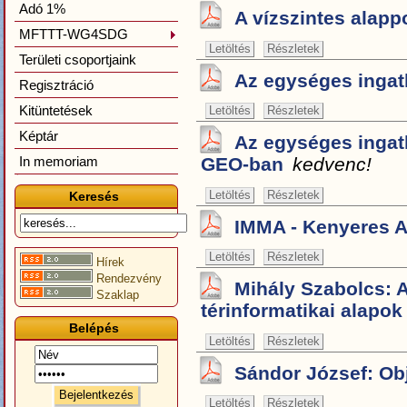
Adó 1%
A vízszintes alapp
MFTTT-WG4SDG
Letöltés
Részletek
Területi csoportjaink
Az egységes ingatl
Regisztráció
Kitüntetések
Letöltés
Részletek
Képtár
Az egységes ingatl
In memoriam
GEO-ban
kedvenc!
Letöltés
Részletek
Keresés
IMMA - Kenyeres 
Letöltés
Részletek
Hírek
Rendezvény
Mihály Szabolcs: 
Szaklap
térinformatikai alap
Belépés
Letöltés
Részletek
Sándor József: Ob
Letöltés
Részletek