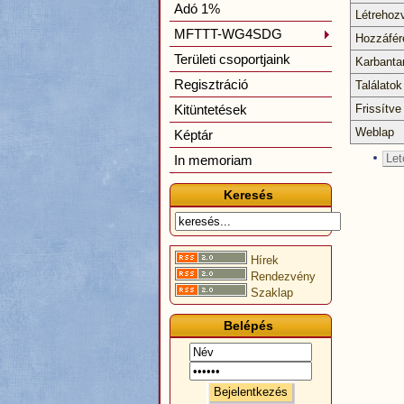
Adó 1%
Létrehoz
MFTTT-WG4SDG
Hozzáfér
Területi csoportjaink
Karbanta
Regisztráció
Találatok
Kitüntetések
Frissítve
Weblap
Képtár
Let
In memoriam
Keresés
Hírek
Rendezvény
Szaklap
Belépés