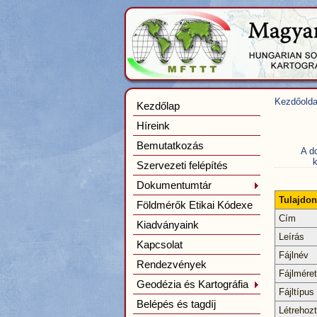
Kezdőolda
Kezdőlap
Híreink
Bemutatkozás
A d
k
Szervezeti felépítés
Dokumentumtár
Tulajdo
Földmérők Etikai Kódexe
Cím
Kiadványaink
Leírás
Kapcsolat
Fájlnév
Rendezvények
Fájlméret
Geodézia és Kartográfia
Fájltípus
Belépés és tagdíj
Létrehoz