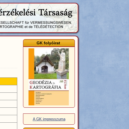
GK folyóirat
A GK impresszuma