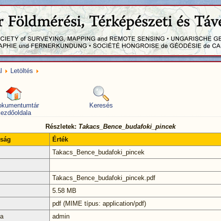
l
Letöltés
okumentumtár
Keresés
ezdőoldala
Részletek:
Takacs_Bence_budafoki_pincek
nság
Érték
Takacs_Bence_budafoki_pincek
Takacs_Bence_budafoki_pincek.pdf
5.58 MB
pdf (MIME típus: application/pdf)
ta
admin