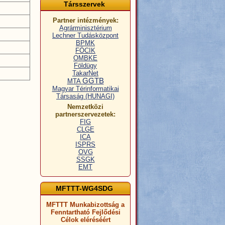
Társszervek
Partner intézmények:
Agrárminisztérium
Lechner Tudásközpont
BPMK
FÖCIK
OMBKE
Földügy
TakarNet
GGTB
MTA
Magyar Térinformatikai
Társaság (HUNAGI)
Nemzetközi
partnerszervezetek:
FIG
CLGE
ICA
ISPRS
OVG
SSGK
EMT
MFTTT-WG4SDG
MFTTT Munkabizottság a
Fenntartható Fejlődési
Célok eléréséért