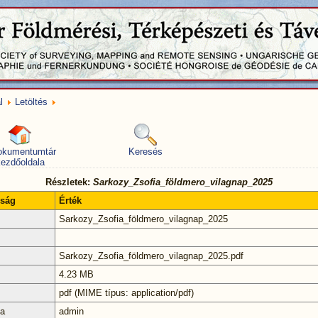
l
Letöltés
okumentumtár
Keresés
ezdőoldala
Részletek:
Sarkozy_Zsofia_földmero_vilagnap_2025
nság
Érték
Sarkozy_Zsofia_földmero_vilagnap_2025
Sarkozy_Zsofia_földmero_vilagnap_2025.pdf
4.23 MB
pdf (MIME típus: application/pdf)
ta
admin