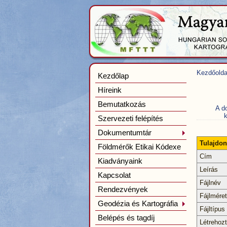
Kezdőolda
Kezdőlap
Híreink
Bemutatkozás
A d
k
Szervezeti felépítés
Dokumentumtár
Tulajdo
Földmérők Etikai Kódexe
Cím
Kiadványaink
Leírás
Kapcsolat
Fájlnév
Rendezvények
Fájlméret
Geodézia és Kartográfia
Fájltípus
Belépés és tagdíj
Létrehoz