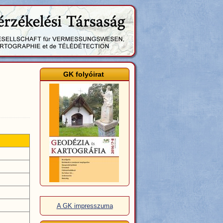
GK folyóirat
A GK impresszuma