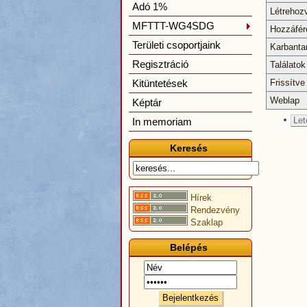
Adó 1%
Létrehoz
MFTTT-WG4SDG
Hozzáfér
Területi csoportjaink
Karbanta
Regisztráció
Találatok
Kitüntetések
Frissítve
Weblap
Képtár
Let
In memoriam
Keresés
Hírek
Rendezvény
Szaklap
Belépés