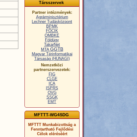
Társszervek
Partner intézmények:
Agrárminisztérium
Lechner Tudásközpont
BPMK
FÖCIK
OMBKE
Földügy
TakarNet
GGTB
MTA
Magyar Térinformatikai
Társaság (HUNAGI)
Nemzetközi
partnerszervezetek:
FIG
CLGE
ICA
ISPRS
OVG
SSGK
EMT
MFTTT-WG4SDG
MFTTT Munkabizottság a
Fenntartható Fejlődési
Célok eléréséért