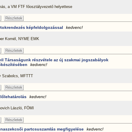
ás, a VM FTF főosztályvezető helyettese
Részletek
rtokrendezés képfeldolgozással
kedvenc!
ber Kornél, NYME EMK
Részletek
vil Társaságunk részvétele az új szakmai jogszabályok
őkészítésében
kedvenc!
ly Szabolcs, MFTTT
Részletek
lőlehatárolás
kedvenc!
novich László, FÖMI
Részletek
naszekcsői partcsuszamlás megfigyelése
kedvenc!