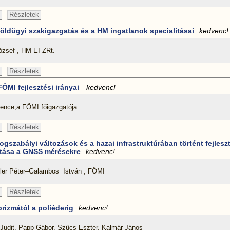
Részletek
földügyi szakigazgatás és a HM ingatlanok specialitásai
kedvenc!
ózsef , HM EI ZRt.
Részletek
FÖMI fejlesztési irányai
kedvenc!
Bence,a FÖMI főigazgatója
Részletek
jogszabályi változások és a hazai infrastruktúrában történt fejlesz
tása a GNSS mérésekre
kedvenc!
ler Péter–Galambos István , FÖMI
Részletek
prizmától a poliéderig
kedvenc!
Judit, Papp Gábor, Szűcs Eszter, Kalmár János