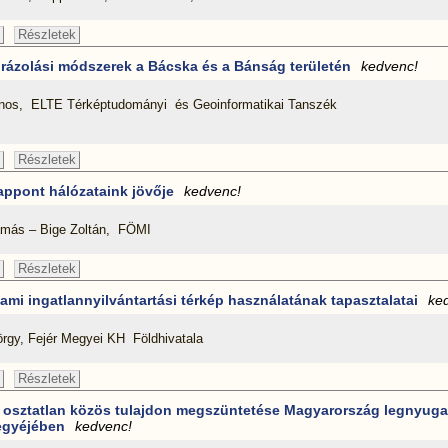
Részletek
rázolási módszerek a Bácska és a Bánság területén
kedvenc!
nos, ELTE Térképtudományi és Geoinformatikai Tanszék
Részletek
appont hálózataink jövője
kedvenc!
más – Bige Zoltán, FÖMI
Részletek
lami ingatlannyilvántartási térkép használatának tapasztalatai
ke
rgy, Fejér Megyei KH Földhivatala
Részletek
 osztatlan közös tulajdon megszüntetése Magyarország legnyuga
gyéjében
kedvenc!