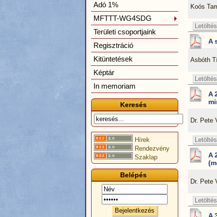
Adó 1%
Koós Tam
MFTTT-WG4SDG
Letöltés
Területi csoportjaink
A 
Regisztráció
Kitüntetések
Asbóth 
Képtár
Letöltés
In memoriam
A 
mi
Keresés
Dr. Pete
Letöltés
Hírek
Rendezvény
A 
Szaklap
(m
Belépés
Dr. Pete
Letöltés
A 