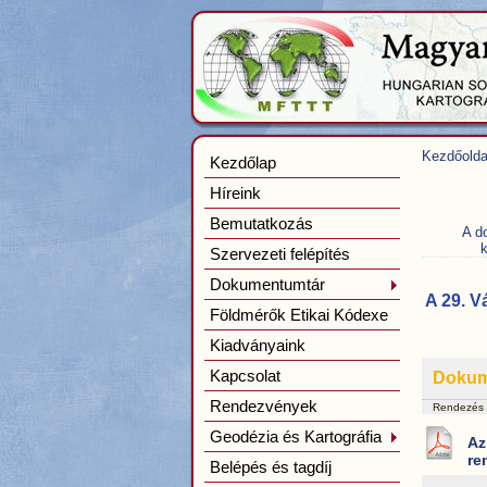
Kezdőolda
Kezdőlap
Híreink
Bemutatkozás
A d
k
Szervezeti felépítés
Dokumentumtár
A 29. V
Földmérők Etikai Kódexe
Kiadványaink
Kapcsolat
Doku
Rendezvények
Rendezés
Geodézia és Kartográfia
Az
re
Belépés és tagdíj