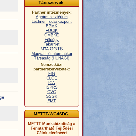
Társszervek
Partner intézmények:
Agrárminisztérium
Lechner Tudásközpont
BPMK
FÖCIK
OMBKE
Földügy
TakarNet
GGTB
MTA
Magyar Térinformatikai
Társaság (HUNAGI)
Nemzetközi
partnerszervezetek:
FIG
CLGE
ICA
ISPRS
OVG
SSGK
ge
EMT
MFTTT-WG4SDG
MFTTT Munkabizottság a
Fenntartható Fejlődési
Célok eléréséért