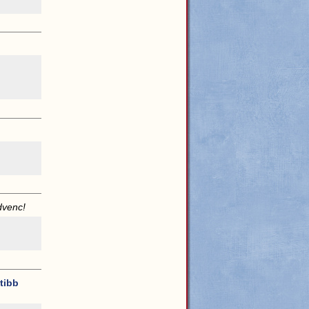
dvenc!
tibb