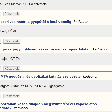
ila , Vas Megyei KH Földhivatala
Részletek
 ezeréves határ: a gyepűtől a határvonalig
kedvenc!
rbert, FÖMI
Részletek
 igazságügyi földmérő szakértői munka tapasztalatai
kedvenc!
Lajos, GT Zrt.
Részletek
 MTA geodéziai és geofizikai kutatás szervezete
kedvenc!
tergom Viktor, az MTA CSFK GGI igazgatója
Részletek
 osztatlan közös tulajdon megszüntetésével kapcsolatos
ladatok
kedvenc!