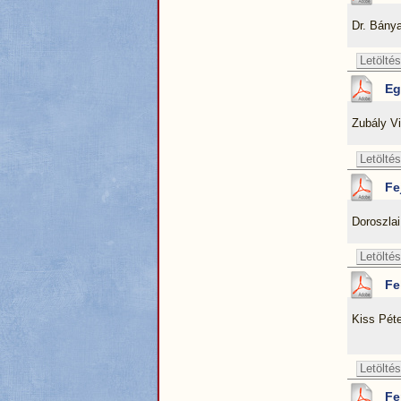
Dr. Bány
Letöltés
Eg
Zubály V
Letöltés
Fe
Doroszla
Letöltés
Fe
Kiss Péte
Letöltés
Fe