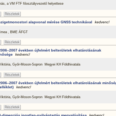
ás, a VM FTF főosztályvezető helyettese
Részletek
szigetmonostori alapvonal mérése GNSS technikával
kedvenc!
Tímea , BME ÁFGT
Részletek
2006–2007 években újfelmért belterületek elhatárolásának
nősége
kedvenc!
 Viktória, Győr-Moson-Sopron Megyei KH Földhivatala
Részletek
2006–2007 években újfelmért belterületek elhatárolásának minősé
elléklet)
kedvenc!
 Viktória, Győr-Moson-Sopron Megyei KH Földhivatala
Részletek
3-dimenziós ingatlan-nyilvántartás megvalósítása
kedvenc!