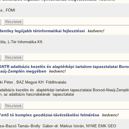
la , FÖMI
Részletek
Bentley legújabb térinformatikai fejlesztései
kedvenc!
ila, L-Tér Informatika Kft.
Részletek
DATR adatbázis kezelés és alaptérképi tartalom tapasztalatai Bors
aúj-Zemplén megyében
kedvenc!
ki Péter , BAZ Megyei KH Földhivatala:
datbázis kezelés és alaptérképi tartalom tapasztalatai Borsod-Abaúj-Zemplé
, az adatbázis használatának tapasztalatai
Részletek
Fertő tó komplex geodéziai-távérzékelési felmérése
kedvenc!
éza–Bazsó Tamás–Brolly Gábor–dr. Márkus István, NYME EMK GEO