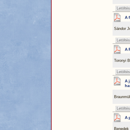
Letöltés
A 
Sándor J
Letöltés
A 
Toronyi 
Letöltés
A 
ha
Braunmül
Letöltés
A 
Benedek 