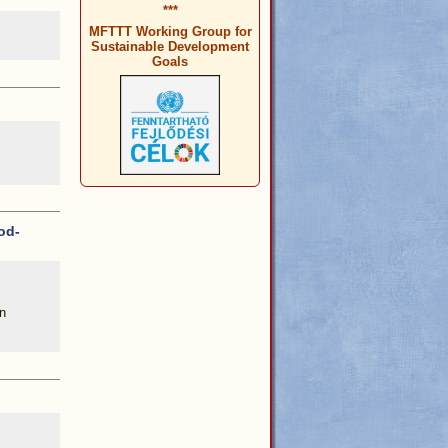
***
MFTTT Working Group for
Sustainable Development
Goals
od-
n