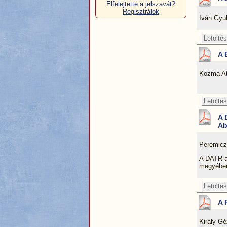
Elfelejtette a jelszavát?
Regisztrálok
Iván Gyu
Letöltés
A 
Kozma Att
Letöltés
A 
Ab
Peremicz
A DATR a
megyében
Letöltés
A 
Király G