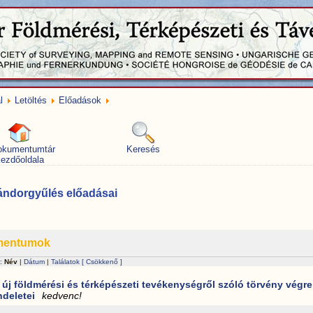
l
Letöltés
Előadások
okumentumtár
Keresés
ezdőoldala
ándorgyűlés előadásai
mentumok
 :
Név
|
Dátum
|
Találatok
[ Csökkenő ]
 új földmérési és térképészeti tevékenységről szóló törvény végre
ndeletei
kedvenc!