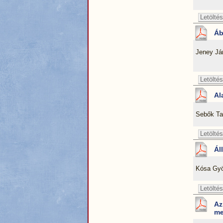
Letöltés
Áb
Jeney Já
Letöltés
Al
Sebők Ta
Letöltés
Ál
Kósa Gyö
Letöltés
Az
me