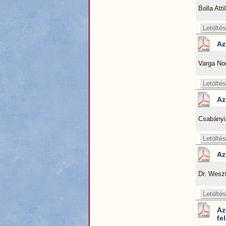
Bolla Att
Letöltés
Az
Varga No
Letöltés
Az
Csabányi 
Letöltés
Az
Dr. Wesz
Letöltés
Az
fe