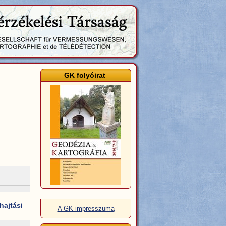
GK folyóirat
hajtási
A GK impresszuma