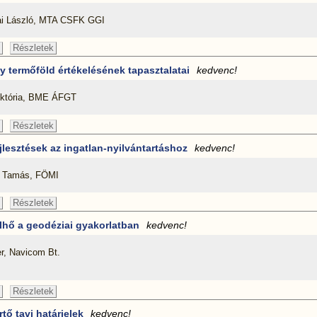
ai László, MTA CSFK GGI
Részletek
y termőföld értékelésének tapasztalatai
kedvenc!
iktória, BME ÁFGT
Részletek
jlesztések az ingatlan-nyilvántartáshoz
kedvenc!
i Tamás, FÖMI
Részletek
lhő a geodéziai gyakorlatban
kedvenc!
r, Navicom Bt.
Részletek
rtő tavi határjelek
kedvenc!