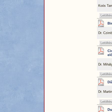
Koós Tam
Letöltés
Bi
Dr. Czim
Letöltés
Ci
el
Dr. Mihá
Letöltés
Dű
Dr. Marti
Letöltés
Du