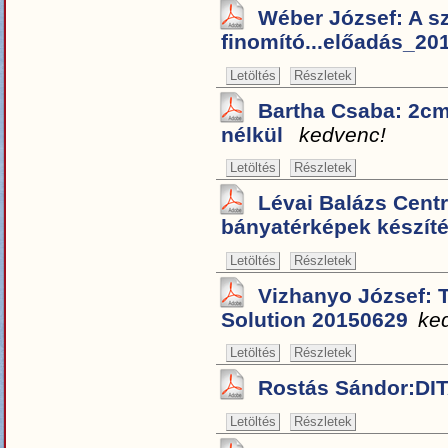
Wéber József: A s
finomító...előadás_2
Letöltés
Részletek
Bartha Csaba: 2cm
nélkül
kedvenc!
Letöltés
Részletek
Lévai Balázs Cent
bányatérképek készít
Letöltés
Részletek
Vizhanyo József: 
Solution 20150629
ke
Letöltés
Részletek
Rostás Sándor:DI
Letöltés
Részletek