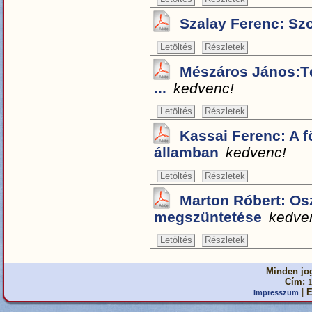
Szalay Ferenc: Sz
Letöltés
Részletek
Mészáros János:Té
...
kedvenc!
Letöltés
Részletek
Kassai Ferenc: A f
államban
kedvenc!
Letöltés
Részletek
Marton Róbert: Osz
megszüntetése
kedve
Letöltés
Részletek
Minden jog
Cím:
1
|
E
Impresszum