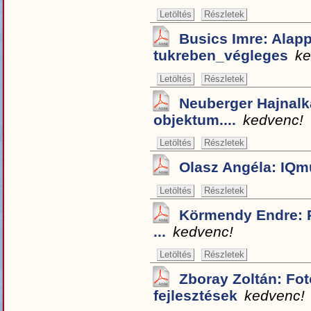
Letöltés
Részletek
Busics Imre: Alap
tukreben_végleges
ke
Letöltés
Részletek
Neuberger Hajnalka
objektum....
kedvenc!
Letöltés
Részletek
Olasz Angéla: IQm
Letöltés
Részletek
Körmendy Endre: 
...
kedvenc!
Letöltés
Részletek
Zboray Zoltán: Fo
fejlesztések
kedvenc!