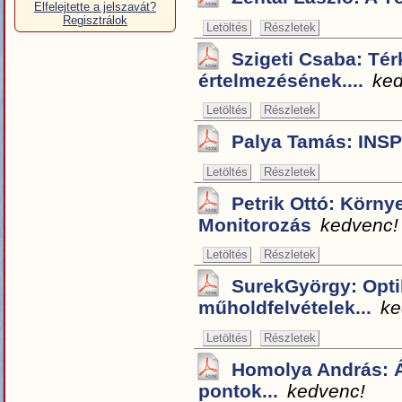
Elfelejtette a jelszavát?
Regisztrálok
Letöltés
Részletek
Szigeti Csaba: Tér
értelmezésének....
ked
Letöltés
Részletek
Palya Tamás: INS
Letöltés
Részletek
Petrik Ottó: Környe
Monitorozás
kedvenc!
Letöltés
Részletek
SurekGyörgy: Opti
műholdfelvételek...
ke
Letöltés
Részletek
Homolya András: Á
pontok...
kedvenc!