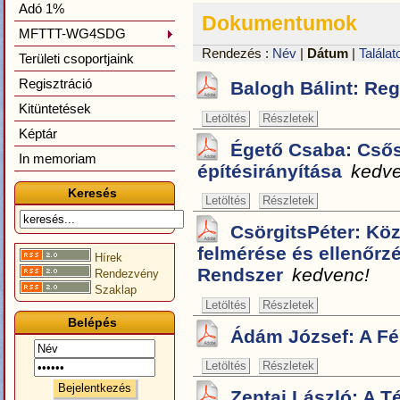
Adó 1%
Dokumentumok
MFTTT-WG4SDG
Rendezés :
Név
|
Dátum
|
Találat
Területi csoportjaink
Regisztráció
Balogh Bálint: Re
Kitüntetések
Letöltés
Részletek
Képtár
Égető Csaba: Csős
In memoriam
építésirányítása
kedve
Keresés
Letöltés
Részletek
CsörgitsPéter: Kö
felmérése és ellenőrz
Hírek
Rendszer
kedvenc!
Rendezvény
Szaklap
Letöltés
Részletek
Belépés
Ádám József: A F
Letöltés
Részletek
Zentai László: A 