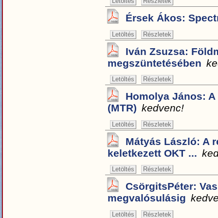
Letöltés
Részletek
Érsek Ákos: Spectra
Letöltés
Részletek
Iván Zsuzsa: Föld
megszüntetésében
ke
Letöltés
Részletek
Homolya János: A r
(MTR)
kedvenc!
Letöltés
Részletek
Mátyás László: A 
keletkezett OKT ...
ked
Letöltés
Részletek
CsörgitsPéter: Vas
megvalósulásig
kedve
Letöltés
Részletek