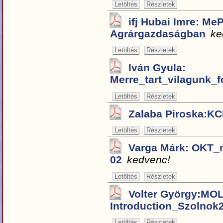
Letöltés
Részletek
ifj Hubai Imre: M
Agrárgazdaságban
ke
Letöltés
Részletek
Iván Gyula:
Merre_tart_vilagunk_f
Letöltés
Részletek
Zalaba Piroska:K
Letöltés
Részletek
Varga Márk: OKT_
02
kedvenc!
Letöltés
Részletek
Volter György:MO
Introduction_Szolnok
Letöltés
Részletek