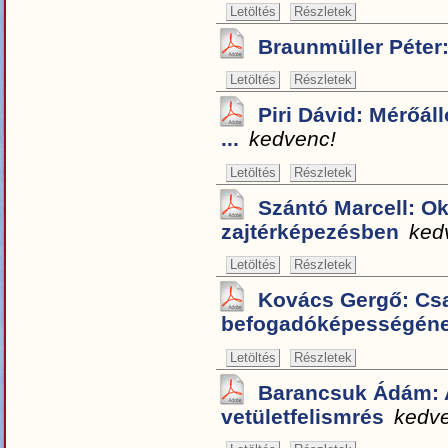
Letöltés
Részletek
Braunmüller Péter:
Letöltés
Részletek
Piri Dávid: Mérőá
...
kedvenc!
Letöltés
Részletek
Szántó Marcell: O
zajtérképezésben
ked
Letöltés
Részletek
Kovács Gergő: Cs
befogadóképességének
Letöltés
Részletek
Barancsuk Ádám: 
vetületfelismrés
kedv