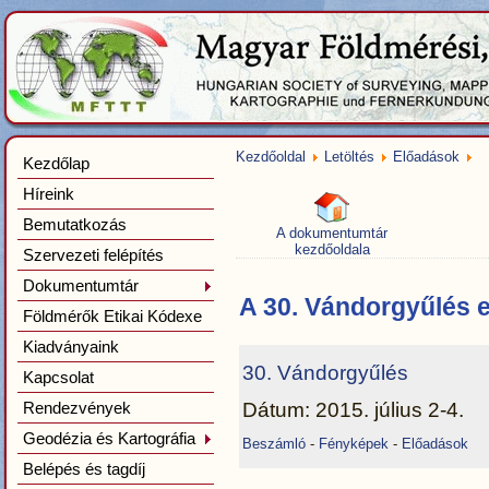
Kezdőoldal
Letöltés
Előadások
Kezdőlap
Híreink
Bemutatkozás
A dokumentumtár
kezdőoldala
Szervezeti felépítés
Dokumentumtár
A 30. Vándorgyűlés 
Földmérők Etikai Kódexe
Kiadványaink
30. Vándorgyűlés
Kapcsolat
Rendezvények
Dátum: 2015. július 2-4.
Geodézia és Kartográfia
Beszámló
-
Fényképek
-
Előadások
Belépés és tagdíj