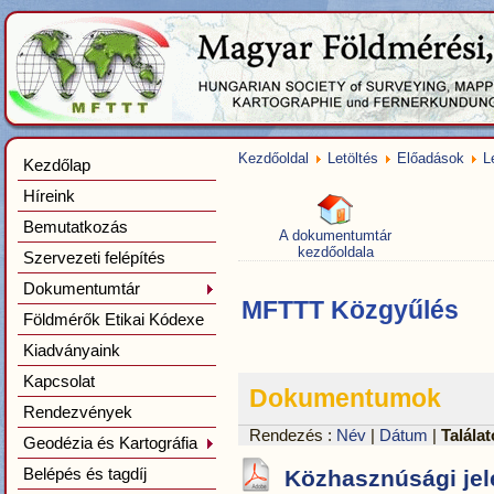
Kezdőoldal
Letöltés
Előadások
L
Kezdőlap
Híreink
Bemutatkozás
A dokumentumtár
kezdőoldala
Szervezeti felépítés
Dokumentumtár
MFTTT Közgyűlés
Földmérők Etikai Kódexe
Kiadványaink
Kapcsolat
Dokumentumok
Rendezvények
Rendezés :
Név
|
Dátum
|
Talála
Geodézia és Kartográfia
Belépés és tagdíj
Közhasznúsági jele