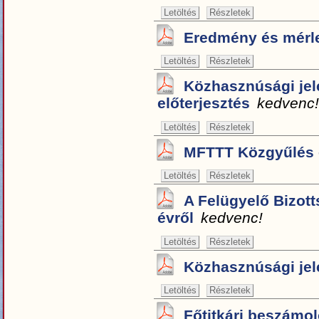
Letöltés
Részletek
Eredmény és mérl
Letöltés
Részletek
Közhasznúsági jele
előterjesztés
kedvenc!
Letöltés
Részletek
MFTTT Közgyűlés -
Letöltés
Részletek
A Felügyelő Bizott
évről
kedvenc!
Letöltés
Részletek
Közhasznúsági jele
Letöltés
Részletek
Főtitkári beszámoló