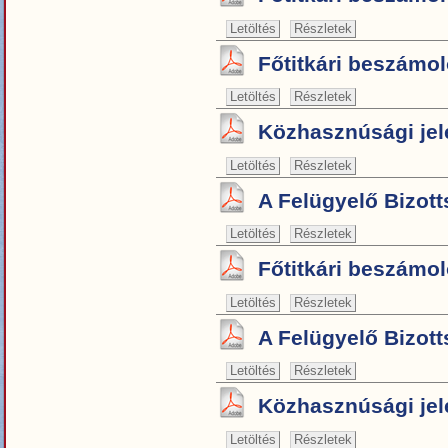
Letöltés
Részletek
Főtitkári beszámoló
Letöltés
Részletek
Közhasznúsági jele
Letöltés
Részletek
A Felügyelő Bizott
Letöltés
Részletek
Főtitkári beszámoló
Letöltés
Részletek
A Felügyelő Bizott
Letöltés
Részletek
Közhasznúsági jele
Letöltés
Részletek