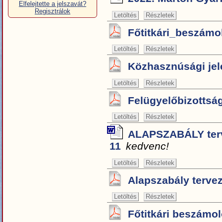
Elfelejtette a jelszavát?
Regisztrálok
Letöltés
Részletek
Főtitkári_beszámo
Letöltés
Részletek
Közhasznúsági jele
Letöltés
Részletek
Felügyelőbizottsá
Letöltés
Részletek
ALAPSZABÁLY terv
11
kedvenc!
Letöltés
Részletek
Alapszabály terveze
Letöltés
Részletek
Főtitkári beszámoló