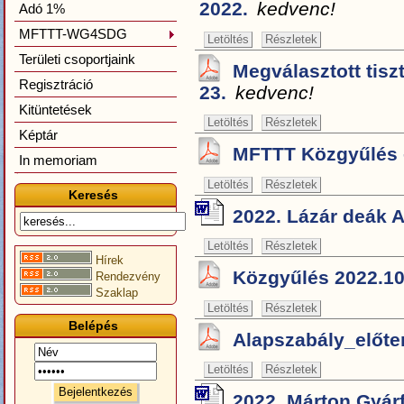
2022.
kedvenc!
Adó 1%
MFTTT-WG4SDG
Letöltés
Részletek
Területi csoportjaink
Megválasztott tiszt
Regisztráció
23.
kedvenc!
Kitüntetések
Letöltés
Részletek
Képtár
MFTTT Közgyűlés -
In memoriam
Letöltés
Részletek
Keresés
2022. Lázár deák 
Letöltés
Részletek
Hírek
Közgyűlés 2022.10.
Rendezvény
Szaklap
Letöltés
Részletek
Belépés
Alapszabály_előte
Letöltés
Részletek
2022. Márton Gyár