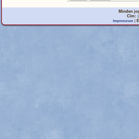
Minden jog
Cím:
1
|
E
Impresszum