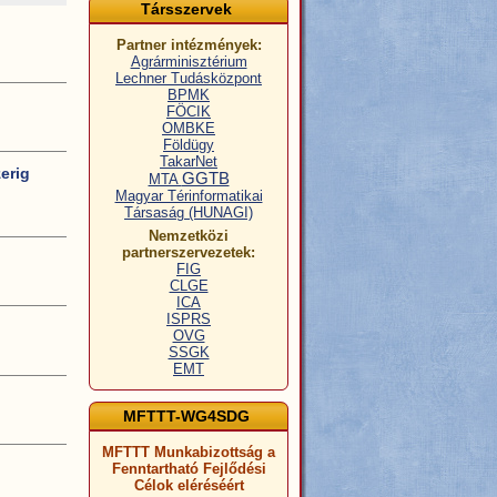
Társszervek
Partner intézmények:
Agrárminisztérium
Lechner Tudásközpont
BPMK
FÖCIK
OMBKE
Földügy
TakarNet
erig
GGTB
MTA
Magyar Térinformatikai
Társaság (HUNAGI)
Nemzetközi
partnerszervezetek:
FIG
CLGE
ICA
ISPRS
OVG
SSGK
EMT
MFTTT-WG4SDG
MFTTT Munkabizottság a
Fenntartható Fejlődési
Célok eléréséért