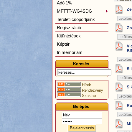
Adó 1%
Ze
MFTTT-WG4SDG
Letöltés
Területi csoportjaink
Regisztráció
Zb
Kitüntetések
Letöltés
Képtár
Vi
BI
In memoriam
Letöltés
Keresés
Si
Letöltés
Hírek
Si
Rendezvény
Szaklap
Letöltés
Ro
Belépés
Letöltés
Mi