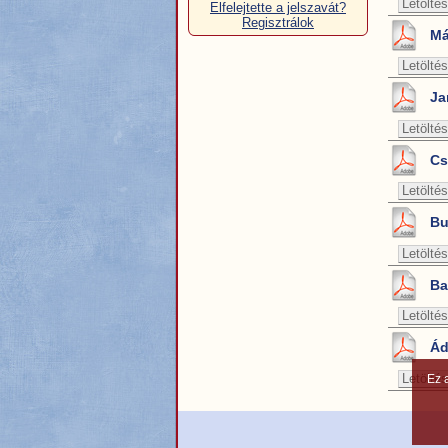
Letöltés
Elfelejtette a jelszavát?
Regisztrálok
Má
Letöltés
Ja
Letöltés
Cs
Letöltés
Bu
Letöltés
Ba
Letöltés
Ád
Letöltés
Ez 