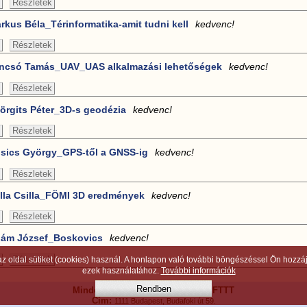
Részletek
rkus Béla_Térinformatika-amit tudni kell
kedvenc!
Részletek
ncsó Tamás_UAV_UAS alkalmazási lehetőségek
kedvenc!
Részletek
örgits Péter_3D-s geodézia
kedvenc!
Részletek
sics György_GPS-től a GNSS-ig
kedvenc!
Részletek
lla Csilla_FÖMI 3D eredmények
kedvenc!
Részletek
ám József_Boskovics
kedvenc!
Részletek
az oldal sütiket (cookies) használ. A honlapon való további böngészéssel Ön hozzáj
ezek használatához.
További információk
Rendben
Minden jog fenntartva!
© 2012, MFTTT
Cím:
1111 Budapest, Budafoki út 59.