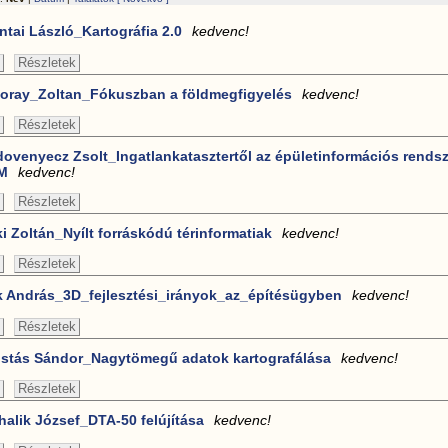
ntai László_Kartográfia 2.0
kedvenc!
Részletek
oray_Zoltan_Fókuszban a földmegfigyelés
kedvenc!
Részletek
dovenyecz Zsolt_Ingatlankatasztertől az épületinformációs rendsz
M
kedvenc!
Részletek
ki Zoltán_Nyílt forráskódú térinformatiak
kedvenc!
Részletek
k András_3D_fejlesztési_irányok_az_építésügyben
kedvenc!
Részletek
stás Sándor_Nagytömegű adatok kartografálása
kedvenc!
Részletek
halik József_DTA-50 felújítása
kedvenc!