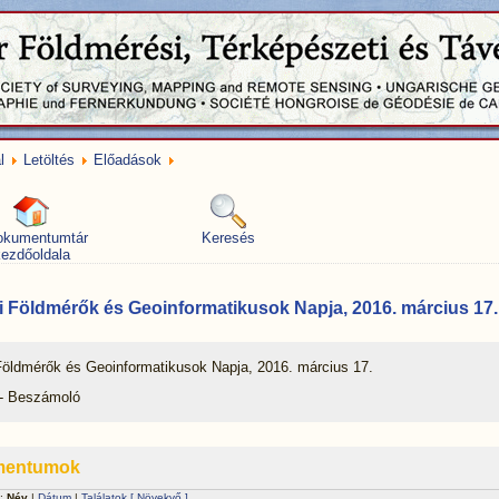
l
Letöltés
Előadások
okumentumtár
Keresés
ezdőoldala
 Földmérők és Geoinformatikusok Napja, 2016. március 17.
Földmérők és Geoinformatikusok Napja, 2016. március 17.
- Beszámoló
mentumok
 :
Név
|
Dátum
|
Találatok
[ Növekvő ]