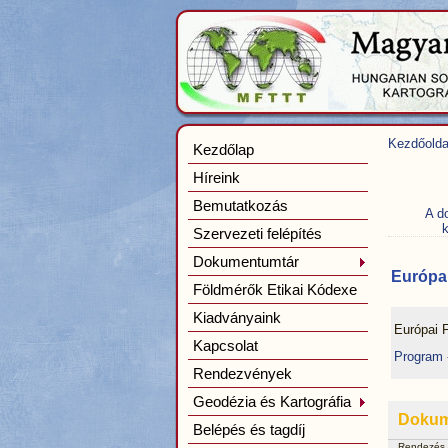
Kezdőolda
Kezdőlap
Híreink
Bemutatkozás
A d
k
Szervezeti felépítés
Dokumentumtár
Európai
Földmérők Etikai Kódexe
Kiadványaink
Európai 
Kapcsolat
Program
Rendezvények
Geodézia és Kartográfia
Doku
Belépés és tagdíj
Rendezés