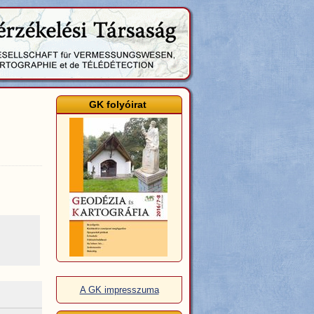
GK folyóirat
A GK impresszuma