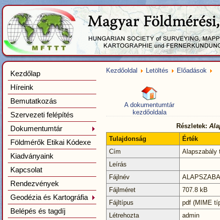
Kezdőoldal
Letöltés
Előadások
Kezdőlap
Híreink
Bemutatkozás
A dokumentumtár
kezdőoldala
Szervezeti felépítés
Részletek:
Alap
Dokumentumtár
Tulajdonság
Érték
Földmérők Etikai Kódexe
Cím
Alapszabály t
Kiadványaink
Leírás
Kapcsolat
Fájlnév
ALAPSZABALY
Rendezvények
Fájlméret
707.8 kB
Geodézia és Kartográfia
Fájltípus
pdf (MIME típ
Belépés és tagdíj
Létrehozta
admin