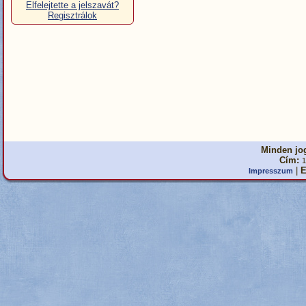
Elfelejtette a jelszavát?
Regisztrálok
Minden jog
Cím:
1
|
E
Impresszum