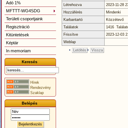
Adó 1%
Létrehozva
2023-11-28 2
MFTTT-WG4SDG
Hozzáférés
Mindenki
Területi csoportjaink
Karbantartó
Közzétevő
Regisztráció
Találatok
1416 Találat
Kitüntetések
Frissítve
2023-12-03 2
Weblap
Képtár
Letöltés
Vissza
In memoriam
Keresés
Hírek
Rendezvény
Szaklap
Belépés