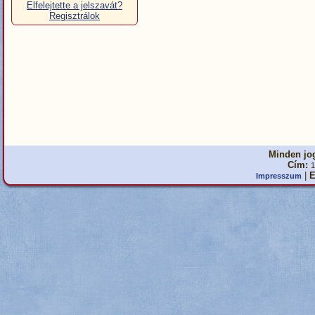
Elfelejtette a jelszavát?
Regisztrálok
Minden jog
Cím:
1
|
E
Impresszum