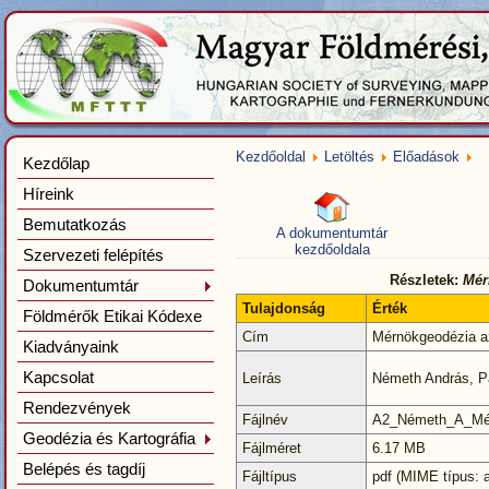
Kezdőoldal
Letöltés
Előadások
Kezdőlap
Híreink
Bemutatkozás
A dokumentumtár
kezdőoldala
Szervezeti felépítés
Részletek:
Mér
Dokumentumtár
Tulajdonság
Érték
Földmérők Etikai Kódexe
Cím
Mérnökgeodézia 
Kiadványaink
Kapcsolat
Leírás
Németh András, P
Rendezvények
Fájlnév
A2_Németh_A_Mér
Geodézia és Kartográfia
Fájlméret
6.17 MB
Belépés és tagdíj
Fájltípus
pdf (MIME típus: a