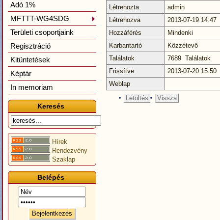
Adó 1%
Létrehozta
admin
MFTTT-WG4SDG
Létrehozva
2013-07-19 14:47
Területi csoportjaink
Hozzáférés
Mindenki
Regisztráció
Karbantartó
Közzétevő
Találatok
7689 Találatok
Kitüntetések
Frissítve
2013-07-20 15:50
Képtár
Weblap
In memoriam
Letöltés
Vissza
Keresés
Hírek
Rendezvény
Szaklap
Belépés