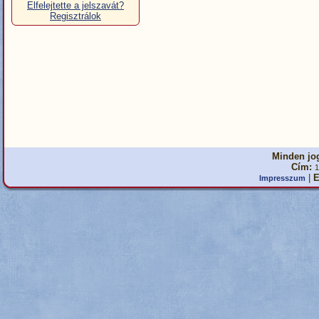
Elfelejtette a jelszavát?
Regisztrálok
Minden jog
Cím:
1
|
E
Impresszum