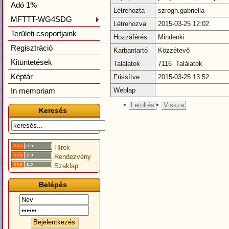
Adó 1%
Létrehozta
szrogh.gabriella
MFTTT-WG4SDG
Létrehozva
2015-03-25 12:02
Területi csoportjaink
Hozzáférés
Mindenki
Regisztráció
Karbantartó
Közzétevő
Kitüntetések
Találatok
7116 Találatok
Képtár
Frissítve
2015-03-25 13:52
In memoriam
Weblap
Letöltés
Vissza
Keresés
Hírek
Rendezvény
Szaklap
Belépés