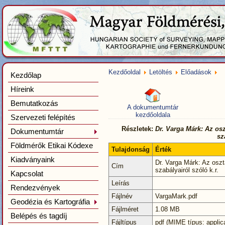
Kezdőoldal
Letöltés
Előadások
Kezdőlap
Híreink
Bemutatkozás
A dokumentumtár
kezdőoldala
Szervezeti felépítés
Részletek:
Dr. Varga Márk: Az osz
Dokumentumtár
sz
Földmérők Etikai Kódexe
Tulajdonság
Érték
Kiadványaink
Dr. Varga Márk: Az osz
Cím
szabályairól szóló k.r.
Kapcsolat
Leírás
Rendezvények
Fájlnév
VargaMark.pdf
Geodézia és Kartográfia
Fájlméret
1.08 MB
Belépés és tagdíj
Fájltípus
pdf (MIME típus: applica