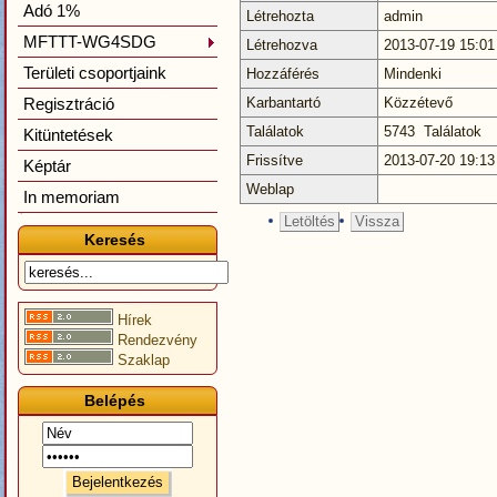
Adó 1%
Létrehozta
admin
MFTTT-WG4SDG
Létrehozva
2013-07-19 15:01
Területi csoportjaink
Hozzáférés
Mindenki
Regisztráció
Karbantartó
Közzétevő
Találatok
5743 Találatok
Kitüntetések
Frissítve
2013-07-20 19:13
Képtár
Weblap
In memoriam
Letöltés
Vissza
Keresés
Hírek
Rendezvény
Szaklap
Belépés