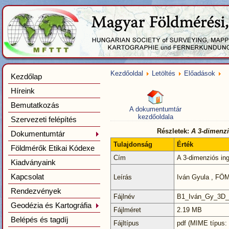
Kezdőoldal
Letöltés
Előadások
Kezdőlap
Híreink
Bemutatkozás
A dokumentumtár
kezdőoldala
Szervezeti felépítés
Részletek:
A 3-dimenzió
Dokumentumtár
Tulajdonság
Érték
Földmérők Etikai Kódexe
Cím
A 3-dimenziós ing
Kiadványaink
Kapcsolat
Leírás
Iván Gyula , FÖM
Rendezvények
Fájlnév
B1_Iván_Gy_3D_k
Geodézia és Kartográfia
Fájlméret
2.19 MB
Belépés és tagdíj
Fájltípus
pdf (MIME típus: 