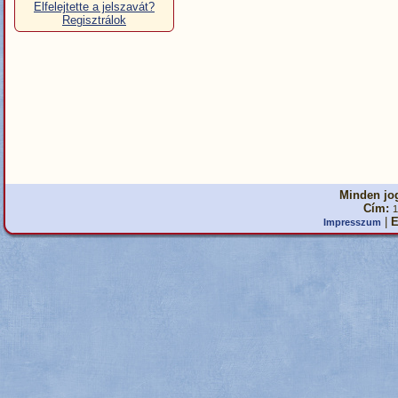
Elfelejtette a jelszavát?
Regisztrálok
Minden jog
Cím:
1
|
E
Impresszum