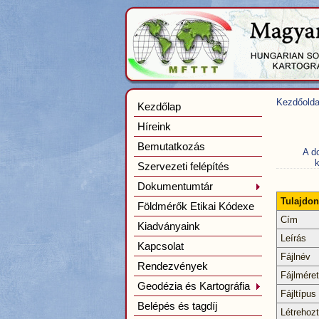
Kezdőolda
Kezdőlap
Híreink
Bemutatkozás
A d
k
Szervezeti felépítés
Dokumentumtár
Tulajdo
Földmérők Etikai Kódexe
Cím
Kiadványaink
Leírás
Kapcsolat
Fájlnév
Rendezvények
Fájlméret
Geodézia és Kartográfia
Fájltípus
Belépés és tagdíj
Létrehoz