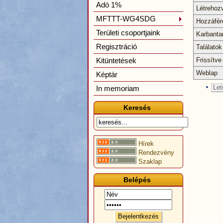
Adó 1%
Létrehoz
MFTTT-WG4SDG
Hozzáfér
Területi csoportjaink
Karbanta
Regisztráció
Találatok
Kitüntetések
Frissítve
Weblap
Képtár
Let
In memoriam
Keresés
Hírek
Rendezvény
Szaklap
Belépés