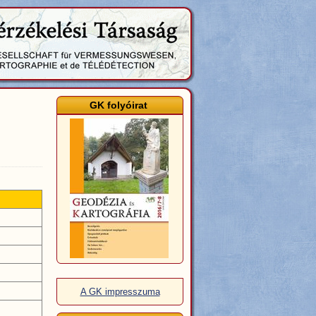
GK folyóirat
A GK impresszuma