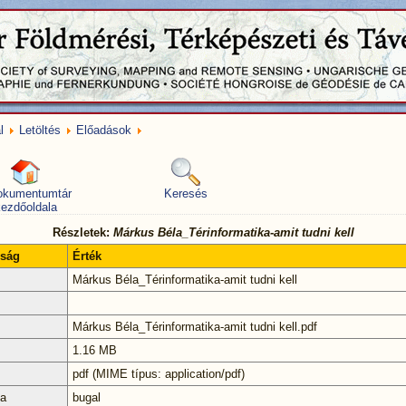
l
Letöltés
Előadások
okumentumtár
Keresés
ezdőoldala
Részletek:
Márkus Béla_Térinformatika-amit tudni kell
nság
Érték
Márkus Béla_Térinformatika-amit tudni kell
Márkus Béla_Térinformatika-amit tudni kell.pdf
1.16 MB
pdf (MIME típus: application/pdf)
ta
bugal