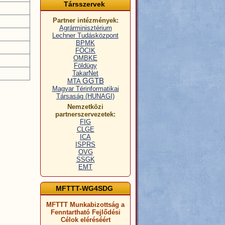
Társszervek
Partner intézmények:
Agrárminisztérium
Lechner Tudásközpont
BPMK
FÖCIK
OMBKE
Földügy
TakarNet
GGTB
MTA
Magyar Térinformatikai
Társaság (HUNAGI)
Nemzetközi
partnerszervezetek:
FIG
CLGE
ICA
ISPRS
OVG
SSGK
EMT
MFTTT-WG4SDG
MFTTT Munkabizottság a
Fenntartható Fejlődési
Célok eléréséért