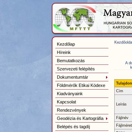
Kezdőolda
Kezdőlap
Híreink
Bemutatkozás
A d
k
Szervezeti felépítés
Dokumentumtár
Tulajdo
Földmérők Etikai Kódexe
Cím
Kiadványaink
Kapcsolat
Leírás
Rendezvények
Fájlnév
Geodézia és Kartográfia
Fájlméret
Belépés és tagdíj