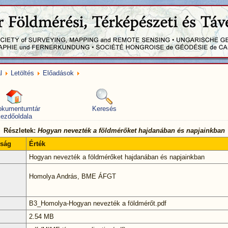
l
Letöltés
Előadások
okumentumtár
Keresés
ezdőoldala
Részletek:
Hogyan nevezték a földmérőket hajdanában és napjainkban
nság
Érték
Hogyan nevezték a földmérőket hajdanában és napjainkban
Homolya András, BME ÁFGT
B3_Homolya-Hogyan nevezték a földmérőt.pdf
2.54 MB