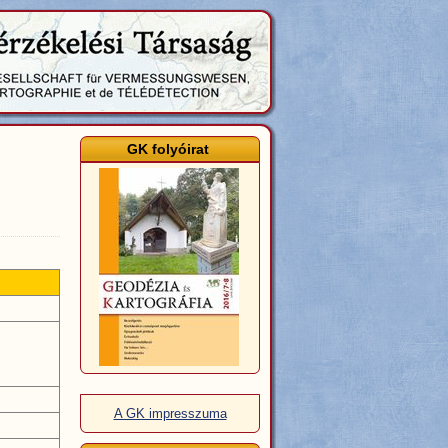
GK folyóirat
A GK impresszuma