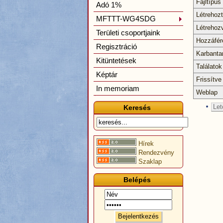
Fájltípus
Adó 1%
Létrehoz
MFTTT-WG4SDG
Létrehoz
Területi csoportjaink
Hozzáfér
Regisztráció
Karbanta
Kitüntetések
Találatok
Képtár
Frissítve
In memoriam
Weblap
Let
Keresés
Hírek
Rendezvény
Szaklap
Belépés