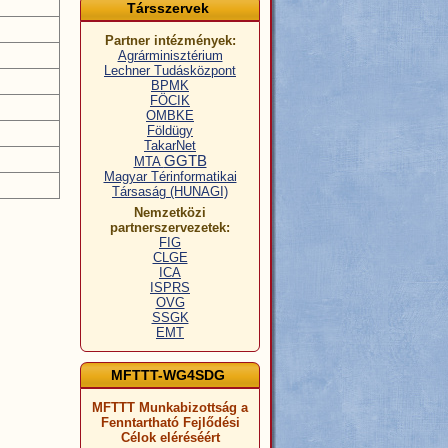
Társszervek
Partner intézmények:
Agrárminisztérium
Lechner Tudásközpont
BPMK
FÖCIK
OMBKE
Földügy
TakarNet
GGTB
MTA
Magyar Térinformatikai
Társaság (HUNAGI)
Nemzetközi
partnerszervezetek:
FIG
CLGE
ICA
ISPRS
OVG
SSGK
EMT
MFTTT-WG4SDG
MFTTT Munkabizottság a
Fenntartható Fejlődési
Célok eléréséért