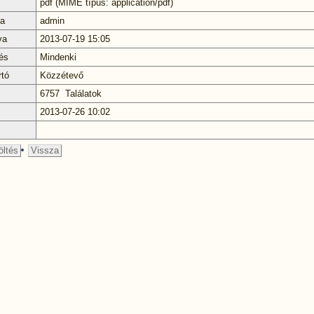
pdf (MIME típus: application/pdf)
ta
admin
va
2013-07-19 15:05
és
Mindenki
rtó
Közzétevő
6757 Találatok
2013-07-26 10:02
öltés
Vissza