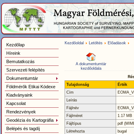
Kezdőoldal
Letöltés
Előadások
Kezdőlap
Híreink
Bemutatkozás
A dokumentumtár
kezdőoldala
Szervezeti felépítés
Rés
Dokumentumtár
Tulajdonság
Érték
Földmérők Etikai Kódexe
Cím
EOMA_Vi
Kiadványaink
Leírás
Kapcsolat
Fájlnév
EOMA_Vi
Rendezvények
Fájlméret
1.17 MB
Geodézia és Kartográfia
Fájltípus
pdf (MIME
Belépés és tagdíj
Létrehozta
bugal