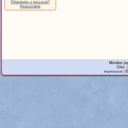
Elfelejtette a jelszavát?
Regisztrálok
Minden jog
Cím:
1
|
E
Impresszum