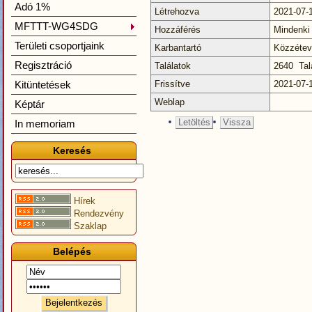
Adó 1%
Létrehozva
2021-07-
MFTTT-WG4SDG
Hozzáférés
Mindenki
Területi csoportjaink
Karbantartó
Közzéte
Regisztráció
Találatok
2640 Tal
Kitüntetések
Frissítve
2021-07-
Weblap
Képtár
Letöltés
Vissza
In memoriam
Keresés
Hírek
Rendezvény
Szaklap
Belépés