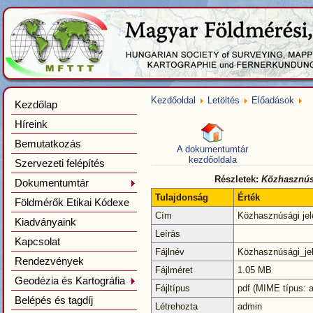
Kezdőoldal
Letöltés
Előadások
Kezdőlap
Híreink
Bemutatkozás
A dokumentumtár
kezdőoldala
Szervezeti felépítés
Részletek:
Közhasznúság
Dokumentumtár
Tulajdonság
Érték
Földmérők Etikai Kódexe
Cím
Közhasznúsági jele
Kiadványaink
Leírás
Kapcsolat
Fájlnév
Közhasznúsági_jel
Rendezvények
Fájlméret
1.05 MB
Geodézia és Kartográfia
Fájltípus
pdf (MIME típus: a
Belépés és tagdíj
Létrehozta
admin