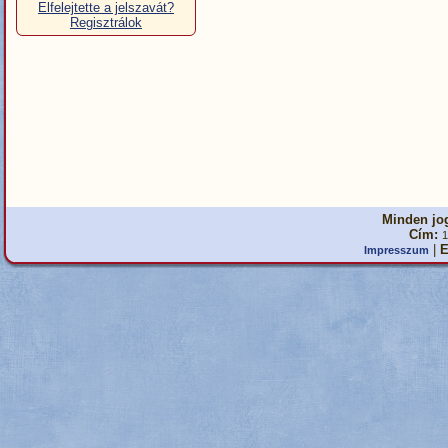
Elfelejtette a jelszavát?
Regisztrálok
Minden jog
Cím:
1
|
E
Impresszum