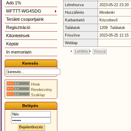
Adó 1%
Létrehozva
2023-05-22 23:20
MFTTT-WG4SDG
Hozzáférés
Mindenki
Területi csoportjaink
Karbantartó
Közzétevő
Regisztráció
Találatok
1209 Találatok
Kitüntetések
Frissítve
2023-05-25 12:15
Weblap
Képtár
Letöltés
Vissza
In memoriam
Keresés
Hírek
Rendezvény
Szaklap
Belépés