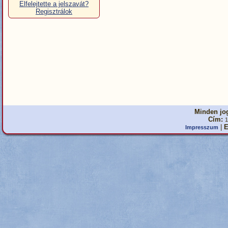
Elfelejtette a jelszavát?
Regisztrálok
Minden jog
Cím:
1
|
E
Impresszum