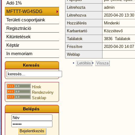
Adó 1%
Létrehozta
admin
MFTTT-WG4SDG
Létrehozva
2020-04-20 13:30
Területi csoportjaink
Hozzáférés
Mindenki
Regisztráció
Karbantartó
Közzétevő
Kitüntetések
Találatok
3836 Találatok
Képtár
Frissítve
2020-04-20 14:07
In memoriam
Weblap
Letöltés
Vissza
Keresés
Hírek
Rendezvény
Szaklap
Belépés