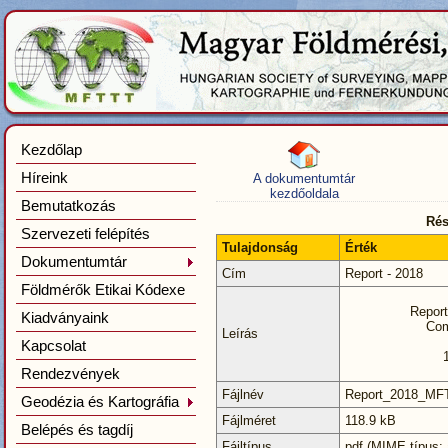
Kezdőlap
Híreink
A dokumentumtár
kezdőoldala
Bemutatkozás
Rés
Szervezeti felépítés
Tulajdonság
Érték
Dokumentumtár
Cím
Report - 2018
Földmérők Etikai Kódexe
Repor
Kiadványaink
Com
Leírás
Kapcsolat
Rendezvények
Fájlnév
Report_2018_M
Geodézia és Kartográfia
Fájlméret
118.9 kB
Belépés és tagdíj
Fájltípus
pdf (MIME típus: 