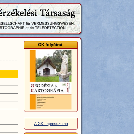
GK folyóirat
A GK impresszuma