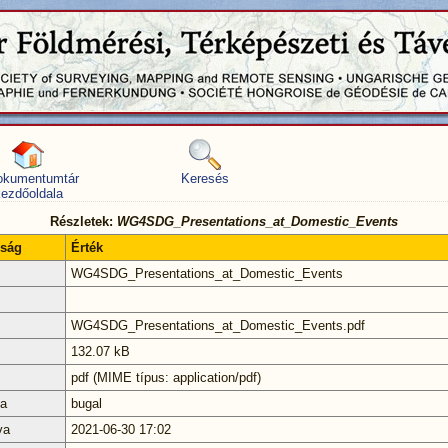
okumentumtár
Keresés
ezdőoldala
Részletek:
WG4SDG_Presentations_at_Domestic_Events
nság
Érték
WG4SDG_Presentations_at_Domestic_Events
WG4SDG_Presentations_at_Domestic_Events.pdf
132.07 kB
pdf (MIME típus: application/pdf)
ta
bugal
va
2021-06-30 17:02