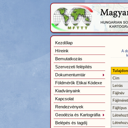
Kezdőlap
Híreink
A d
k
Bemutatkozás
Szervezeti felépítés
Tulajdo
Dokumentumtár
Cím
Földmérők Etikai Kódexe
Leírás
Kiadványaink
Fájlnév
Kapcsolat
Fájlméret
Rendezvények
Fájltípus
Geodézia és Kartográfia
Létrehoz
Belépés és tagdíj
Létrehoz