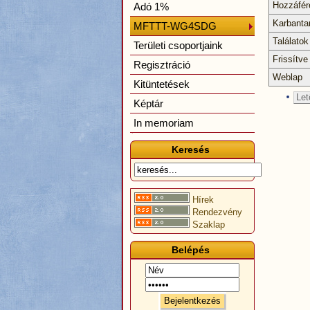
Hozzáfér
Adó 1%
Karbanta
MFTTT-WG4SDG
Találatok
Területi csoportjaink
Frissítve
Regisztráció
Weblap
Kitüntetések
Let
Képtár
In memoriam
Keresés
Hírek
Rendezvény
Szaklap
Belépés