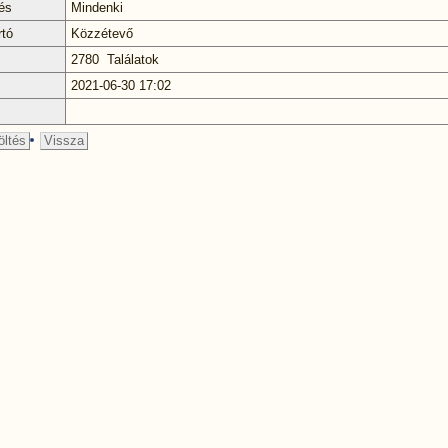
és
Mindenki
rtó
Közzétevő
2780 Találatok
2021-06-30 17:02
öltés
Vissza