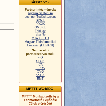
Társszervek
Partner intézmények:
Agrárminisztérium
Lechner Tudásközpont
BPMK
FÖCIK
OMBKE
Földügy
TakarNet
GGTB
MTA
Magyar Térinformatikai
Társaság (HUNAGI)
Nemzetközi
partnerszervezetek:
FIG
CLGE
ICA
ISPRS
OVG
SSGK
EMT
MFTTT-WG4SDG
MFTTT Munkabizottság a
Fenntartható Fejlődési
Célok eléréséért