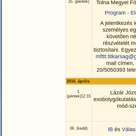
25. (péntek)
Tolna Megyei F
Program
-
E
A jelentkezés l
személyes eg
követően né
részvételét m
biztosítani. Egyez
mfttt.titkarsag
mail címen, 
20/5050393 tel
2016. április
1.
Lázár Józs
(péntek)12:15
exobolygókutatás 
mód-sze
06. (kedd)
IB
és
Válas