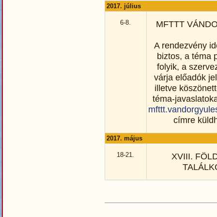
2017. július
6-8.
MFTTT VÁND
A rendezvény id
biztos, a téma 
folyik, a szerv
várja előadók je
illetve köszönet
téma-javaslatoka
mfttt.vandorgyul
címre küld
2017. május
18-21.
XVIII. FÖ
TALÁLK