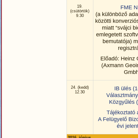
19.
FME N
(csütörtök)
(a különböző ad
9.30
közötti konverzió
miatt “svájci b
emlegetett szoftv
bemutatója) m
regisztr
Előadó: Heinz 
(Axmann Geoin
Gmbh
24. (kedd)
IB ülés (
12.30
Választmány 
Közgyűlés (
Tájékoztató
A Felügyelő Biz
évi jele
2016. június