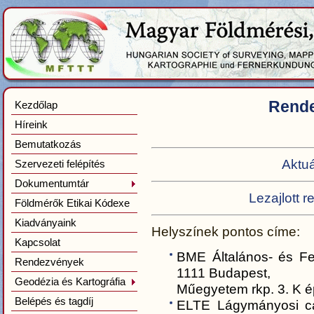
Rende
Kezdőlap
Híreink
Bemutatkozás
Aktu
Szervezeti felépítés
Dokumentumtár
Lezajlott 
Földmérők Etikai Kódexe
Kiadványaink
Helyszínek pontos címe:
Kapcsolat
BME Általános- és Fe
Rendezvények
1111 Budapest,
Geodézia és Kartográfia
Műegyetem rkp. 3. K ép
Belépés és tagdíj
ELTE Lágymányosi ca