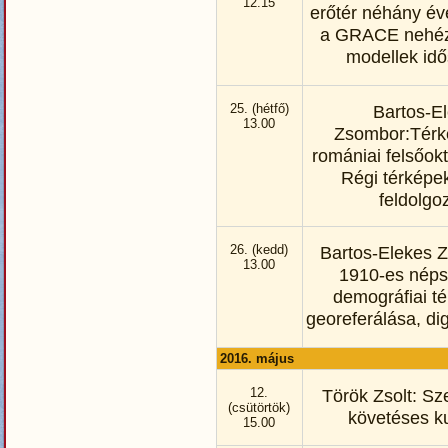
12.15
erőtér néhány év
a GRACE nehézs
modellek id
25. (hétfő)
Bartos-E
13.00
Zsombor:Térk
romániai felsőo
Régi térképek
feldolgo
26. (kedd)
Bartos-Elekes 
13.00
1910-es néps
demográfiai t
georeferálása, dig
2016. május
12.
Török Zsolt: S
(csütörtök)
követéses k
15.00