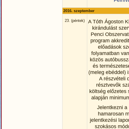
2016. szeptember
23. (péntek)
A Tóth Ágoston K
kirándulást sze
Penci Obszervat
program akkredi
előadások sz
folyamatban van
közös autóbussza
és természetes
(meleg ebéddel) i
A részvételi 
résztvevők sz
költség előzetes
alapján minimum
Jelentkezni a
hamarosan m
jelentkezési lapo
szokásos módo