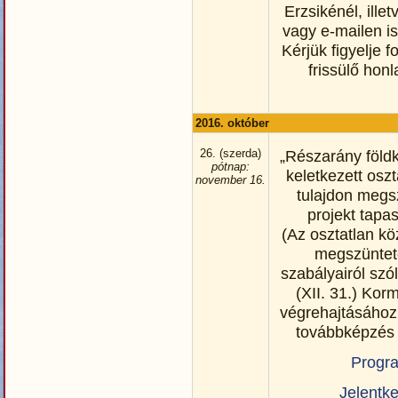
Erzsikénél, ille
vagy e-mailen is
Kérjük figyelje 
frissülő hon
2016. október
26. (szerda)
„Részarány föld
pótnap:
keletkezett osz
november 16.
tulajdon megs
projekt tapas
(Az osztatlan kö
megszünte
szabályairól szó
(XII. 31.) Kor
végrehajtásához
továbbképzés 
Progr
Jelentk