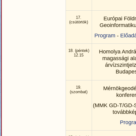
17.
Európai Föld
(csütörtök)
Geoinformatik
Program
-
Előad
18. (péntek)
Homolya András
12.15
magassági al
árvízszintjel
Budape
19.
Mérnökgeodé
(szombat)
konfere
(MMK GD-T/GD-S
továbbké
Progr