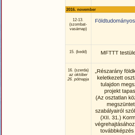
2016. november
12-13.
Földtudományos
(szombat-
vasárnap)
15. (kedd)
MFTTT testüle
16. (szerda)
„Részarány föld
az október
keletkezett osz
26. pótnapja
tulajdon megs
projekt tapas
(Az osztatlan kö
megszünte
szabályairól szó
(XII. 31.) Kor
végrehajtásához
továbbképzés 