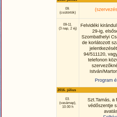
09.
(szervezés
(csütörtök)
09-11.
Felvidéki kirándu
(3 nap, 2 éj)
29-ig, első
Szombathelyi Cso
de korlátozott s
jelentkezését
94/511120, vag
telefonon köz
szervezőkné
István/Marto
Program é
2016. július
03.
Szt.Tamás, a 
(vasárnap),
védőszentje 
10.00 h
avatá
Felhív