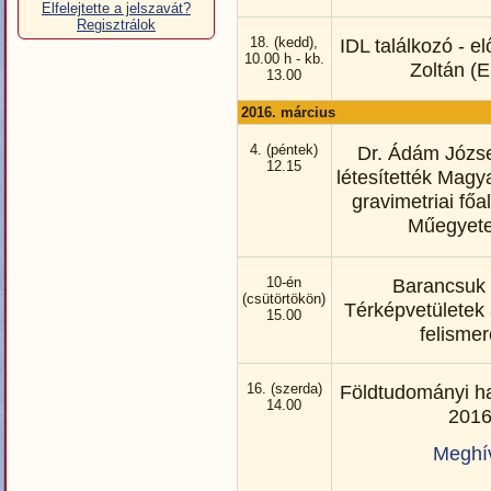
Elfelejtette a jelszavát?
Regisztrálok
18. (kedd),
IDL találkozó - e
10.00 h - kb.
Zoltán (
13.00
2016. március
4. (péntek)
Dr. Ádám Józse
12.15
létesítették Magy
gravimetriai főa
Műegyet
10-én
Barancsuk
(csütörtökön)
Térképvetületek
15.00
felisme
16. (szerda)
Földtudományi ha
14.00
201
Meghí