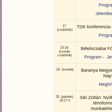
Progr
Jelentk
17.
TDK konferencia 
(csütörtök)
Progr
23-24.
Békéscsabai Fö
(szerda-
csütörtök)
Program
-
Je
24. (szerda)
Baranya Megye
Nap
Meghí
25. (péntek),
Siki Zoltán: Nyí
10-17 h
térinform
munkaérte