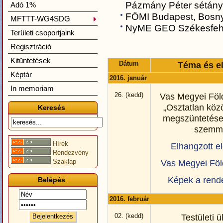
Pázmány Péter sétány
Adó 1%
FÖMI Budapest, Bosnyá
MFTTT-WG4SDG
NyME GEO Székesfehér
Területi csoportjaink
Regisztráció
Kitüntetések
Dátum
Téma és e
Képtár
2016. január
In memoriam
26. (kedd)
Vas Megyei Föl
„Osztatlan köz
Keresés
megszüntetése 
szemm
Hírek
Elhangzott e
Rendezvény
Szaklap
Vas Megyei Fö
Képek a rend
Belépés
2016. február
02. (kedd)
Testületi ü