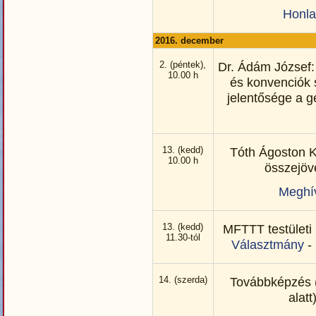
Honl
2016. december
2. (péntek),
Dr. Ádám József
10.00 h
és konvenciók 
jelentősége a 
13. (kedd)
Tóth Ágoston K
10.00 h
összejöv
Meghí
13. (kedd)
MFTTT testületi
11.30-tól
Választmány
-
14. (szerda)
Továbbképzés 
alatt