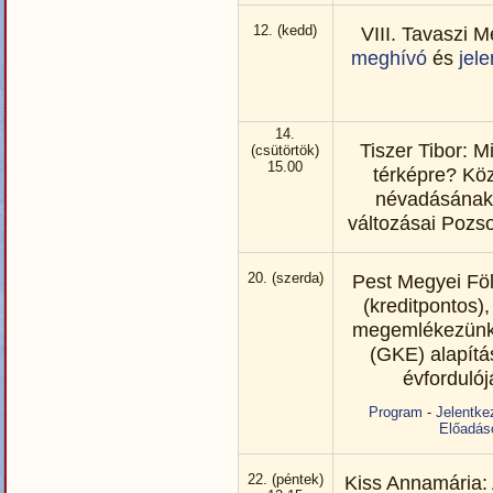
12. (kedd)
VIII. Tavaszi 
meghívó
és
jele
14.
Tiszer Tibor: M
(csütörtök)
15.00
térképre? Köz
névadásának 
változásai Pozs
20. (szerda)
Pest Megyei Fö
(kreditpontos)
megemlékezün
(GKE) alapítá
évfordulój
Program
-
Jelentke
Előadás
22. (péntek)
Kiss Annamária: