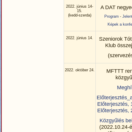
2022. június 14-
A DAT negye
15.
(kedd-szerda)
Program
-
Jelen
Képek a konfe
2022. június 14.
Szeniorok Tó
Klub össze
(szervezés
2022. október 24.
MFTTT ren
közgyű
Meghí
Előterjesztés_
Előterjesztés, 
Előterjesztés, 
Közgyűlés bel
(2022.10.24-é