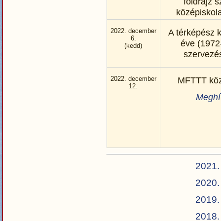
földrajz 
középiskol
2022. december
A térképész 
6.
éve (1972
(kedd)
szervezés
2022. december
MFTTT köz
12.
Meghí
2021.
2020.
2019.
2018.