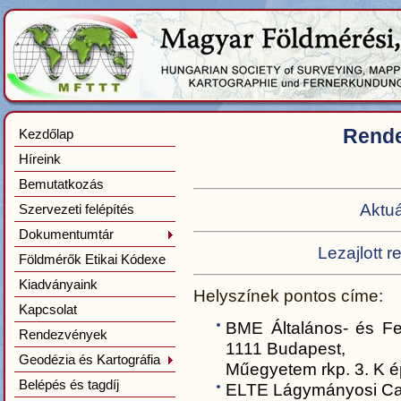
Rende
Kezdőlap
Híreink
Bemutatkozás
Aktu
Szervezeti felépítés
Dokumentumtár
Lezajlott 
Földmérők Etikai Kódexe
Kiadványaink
Helyszínek pontos címe:
Kapcsolat
BME Általános- és Fe
Rendezvények
1111 Budapest,
Geodézia és Kartográfia
Műegyetem rkp. 3. K ép
Belépés és tagdíj
ELTE Lágymányosi Ca