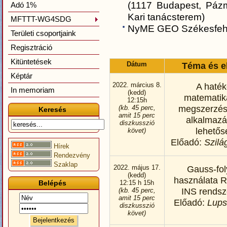
(1117 Budapest, Pázm
Adó 1%
Kari tanácsterem)
MFTTT-WG4SDG
NyME GEO Székesfehér
Területi csoportjaink
Regisztráció
Kitüntetések
Dátum
Téma és e
Képtár
2022. március 8.
A haté
In memoriam
(kedd)
matematik
12:15h
megszerzés
(kb. 45 perc,
Keresés
amit 15 perc
alkalmaz
diszkusszió
lehetős
követ)
Előadó:
Szilág
Hírek
Rendezvény
Szaklap
2022. május 17.
Gauss-fo
(kedd)
használata 
Belépés
12:15 h 15h
INS rendsz
(kb. 45 perc,
amit 15 perc
Előadó:
Lups
diszkusszió
követ)