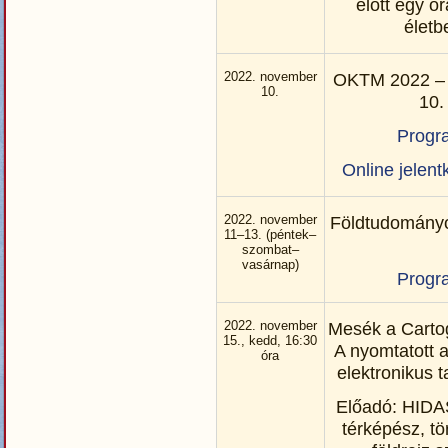
előtt egy ór
életb
2022.
november
OKTM 2022 –
10.
10.
Progr
Online jelent
2022. november
Földtudományo
11–13. (péntek–
szombat–
vasárnap)
Progr
2022. november
Mesék a Cartog
15., kedd, 16:30
A nyomtatott a
óra
elektronikus 
Előadó: HID
térképész, t