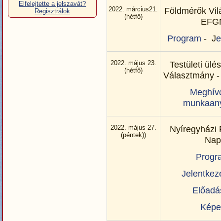
Elfelejtette a jelszavát?
2022. március21.
Földmérők Vil
Regisztrálok
(hétfő)
EFG
Program
- J
e
2022. május 23.
Testületi ülé
(hétfő)
Választmány -
Meghív
munkaan
2022. május 27.
Nyíregyházi
(péntek))
Na
Progr
Jelentkezé
Előadá
Képe